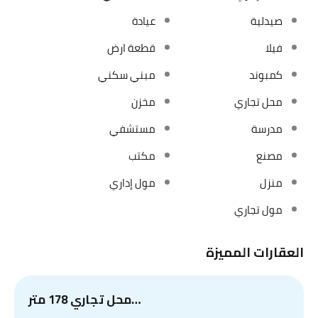
صيدلية
عيادة
فيلا
قطعة ارض
كمبوند
مبني سكني
محل تجاري
مخزن
مدرسة
مستشفي
مصنع
مكتب
منزل
مول إداري
مول تجاري
العقارات المميزة
محل تجاري 178 متر…