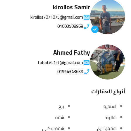
kirollos Samir
kirollos7071075@gmail.com
01003508969
Ahmed Fathy
fahatet1st@gmail.com
01554343639
أنواع العقارات
استديو
برج
شاليه
شقة
شقة إداري
شقة سكني