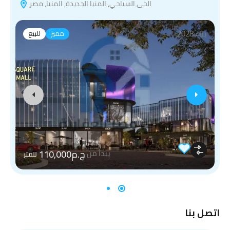
الحى السياحي, المنيا الجديدة, المنيا, مصر
بناء 2028
مميز
للبيع
ج.م110,000
يبدأ من
للمتر
اتصل بنا