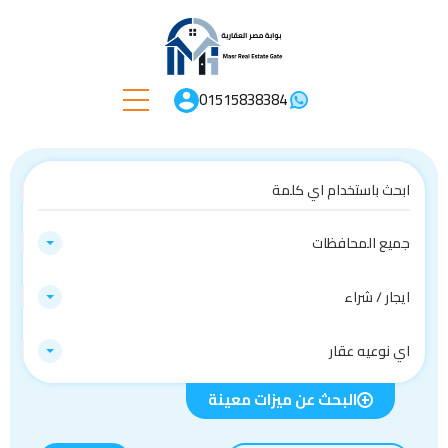
01515838384
جميع المحافظات
ايجار / شراء
اي نوعيه عقار
البحث عن ميزات معينة