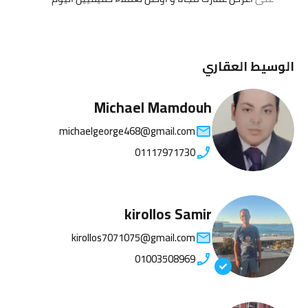
الوسيط العقاري
Michael Mamdouh
michaelgeorge468@gmail.com
01117971730
kirollos Samir
kirollos7071075@gmail.com
01003508969