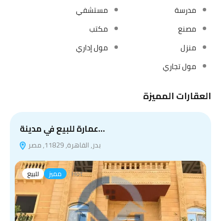
مدرسة
مستشفي
مصنع
مكتب
منزل
مول إداري
مول تجاري
العقارات المميزة
عمارة للبيع في مدينة…
بدر, القاهرة, 11829, مصر
Hot
مميز
للبيع