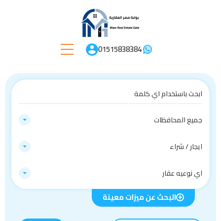
01515838384
جميع المحافظات
ايجار / شراء
اي نوعيه عقار
البحث عن ميزات معينة