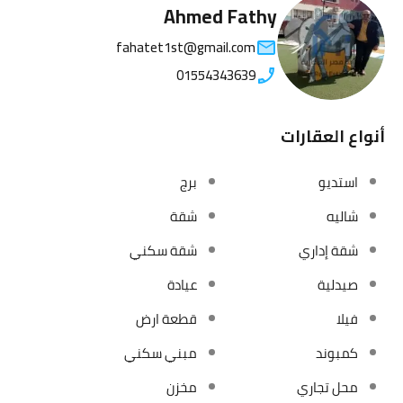
Ahmed Fathy
fahatet1st@gmail.com
01554343639
أنواع العقارات
استديو
برج
شاليه
شقة
شقة إداري
شقة سكني
صيدلية
عيادة
فيلا
قطعة ارض
كمبوند
مبني سكني
محل تجاري
مخزن