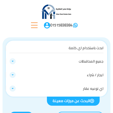
01515838384
جميع المحافظات
ايجار / شراء
اي نوعيه عقار
البحث عن ميزات معينة