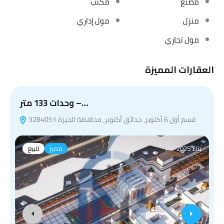
مصنع
مكتب
منزل
مول إداري
مول تجاري
العقارات المميزة
وحدات 133 متر –…
قسم أول 6 أكتوبر، حدائق أكتوبر، محافظة الجيزة 3284051
بناء 2025
مميز
للبيع