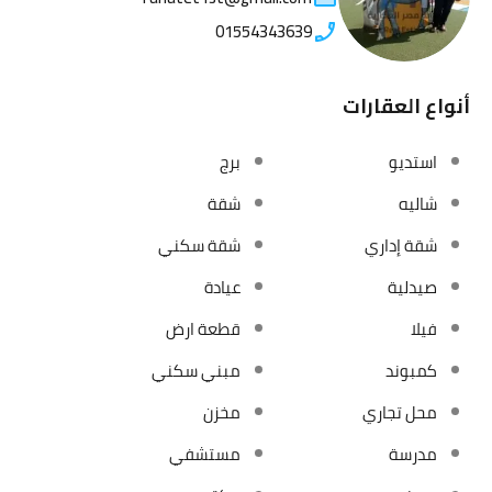
01554343639
أنواع العقارات
استديو
برج
شاليه
شقة
شقة إداري
شقة سكني
صيدلية
عيادة
فيلا
قطعة ارض
كمبوند
مبني سكني
محل تجاري
مخزن
مدرسة
مستشفي