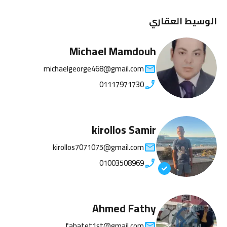
الوسيط العقاري
Michael Mamdouh
michaelgeorge468@gmail.com
01117971730
kirollos Samir
kirollos7071075@gmail.com
01003508969
Ahmed Fathy
fahatet1st@gmail.com