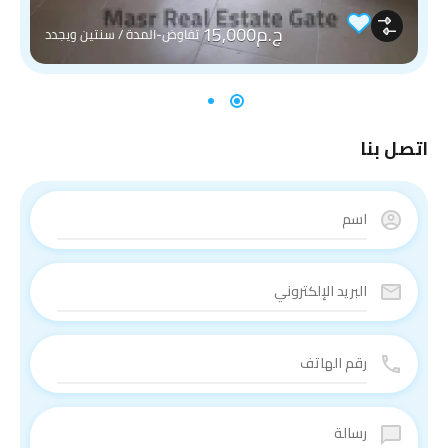
ج.م15,000
تفاوض-المدة / سنتين ويجدد
اتصل بنا