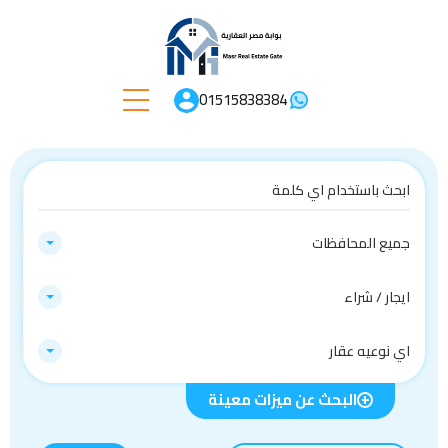
01515838384
جميع المحافظات
ايجار / شراء
اي نوعيه عقار
البحث عن ميزات معينة