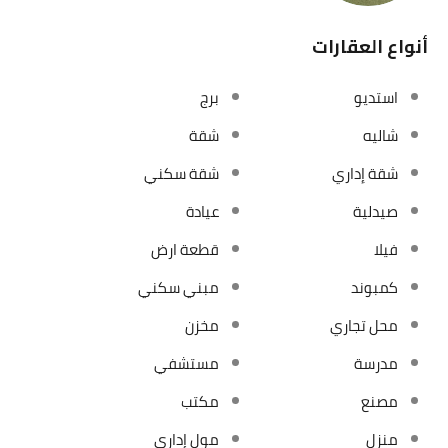
أنواع العقارات
استديو
برج
شاليه
شقة
شقة إداري
شقة سكني
صيدلية
عيادة
فيلا
قطعة ارض
كمبوند
مبني سكني
محل تجاري
مخزن
مدرسة
مستشفي
مصنع
مكتب
منزل
مول إداري