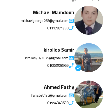
Michael Mamdouh
michaelgeorge468@gmail.com
01117971730
kirollos Samir
kirollos7071075@gmail.com
01003508969
Ahmed Fathy
fahatet1st@gmail.com
01554343639