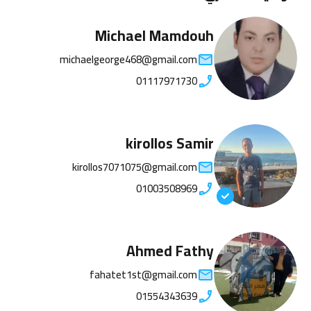
Michael Mamdouh
michaelgeorge468@gmail.com
01117971730
kirollos Samir
kirollos7071075@gmail.com
01003508969
Ahmed Fathy
fahatet1st@gmail.com
01554343639