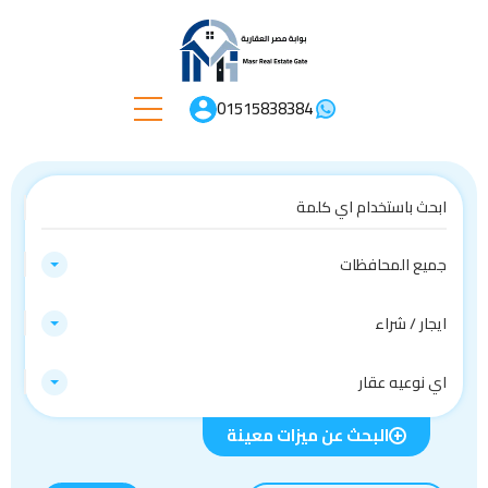
01515838384
جميع المحافظات
ايجار / شراء
اي نوعيه عقار
البحث عن ميزات معينة