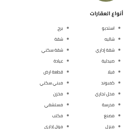
أنواع العقارات
استديو
برج
شاليه
شقة
شقة إداري
شقة سكني
صيدلية
عيادة
فيلا
قطعة ارض
كمبوند
مبني سكني
محل تجاري
مخزن
مدرسة
مستشفي
مصنع
مكتب
منزل
مول إداري