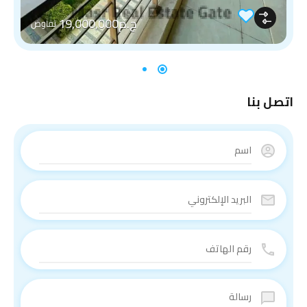
ج.م19,000,000
تفاوض
اتصل بنا