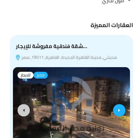
مول تجاري
العقارات المميزة
شقة فندقية مفروشة للإيجار…
مدينتي, مدينة القاهرة الجديدة, القاهرة, 19511, مصر
مميز
للايجار