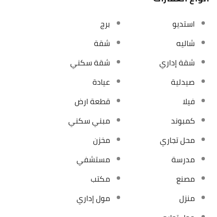
استديو
برج
شاليه
شقة
شقة إداري
شقة سكني
صيدلية
عيادة
فيلا
قطعة ارض
كمبوند
مبني سكني
محل تجاري
مخزن
مدرسة
مستشفي
مصنع
مكتب
منزل
مول إداري