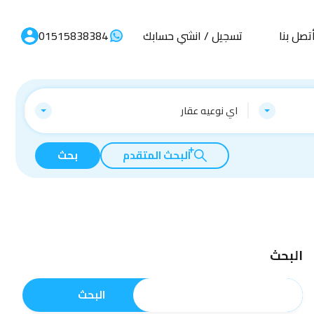
تصل بنا
تسجيل / انشي حسابك
01515838384
اي نوعيه عقار
البحث المتقدم
بحث
البحث
البحث