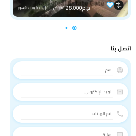
ج.م28,000
تفاوض - أقل مدة ست شهور
اتصل بنا