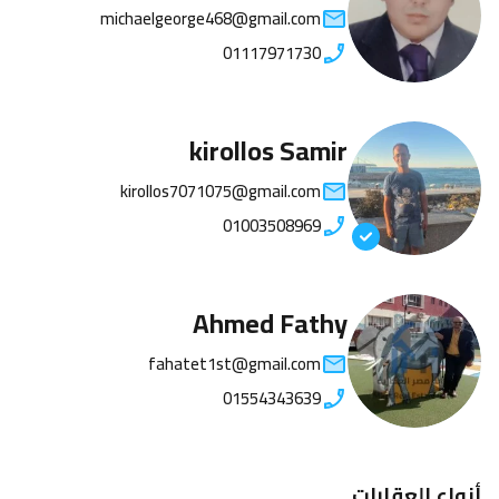
michaelgeorge468@gmail.com
01117971730
kirollos Samir
kirollos7071075@gmail.com
01003508969
Ahmed Fathy
fahatet1st@gmail.com
01554343639
أنواع العقارات