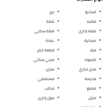
استديو
برج
شاليه
شقة
شقة إداري
شقة سكني
صيدلية
عيادة
فيلا
قطعة ارض
كمبوند
مبني سكني
محل تجاري
مخزن
مدرسة
مستشفي
مصنع
مكتب
منزل
مول إداري