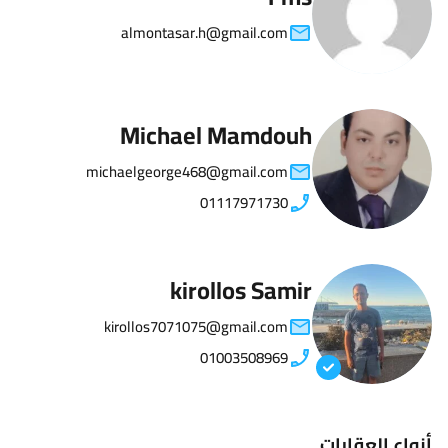
almontasar.h@gmail.com
Michael Mamdouh
michaelgeorge468@gmail.com
01117971730
kirollos Samir
kirollos7071075@gmail.com
01003508969
أنواع العقارات