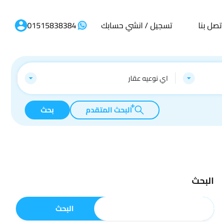
تصل بنا
تسجيل / انشي حسابك
01515838384
اي نوعيه عقار
البحث المتقدم
بحث
البحث
البحث