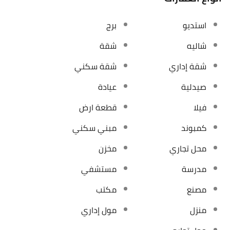
استديو
برج
شاليه
شقة
شقة إداري
شقة سكني
صيدلية
عيادة
فيلا
قطعة ارض
كمبوند
مبني سكني
محل تجاري
مخزن
مدرسة
مستشفي
مصنع
مكتب
منزل
مول إداري