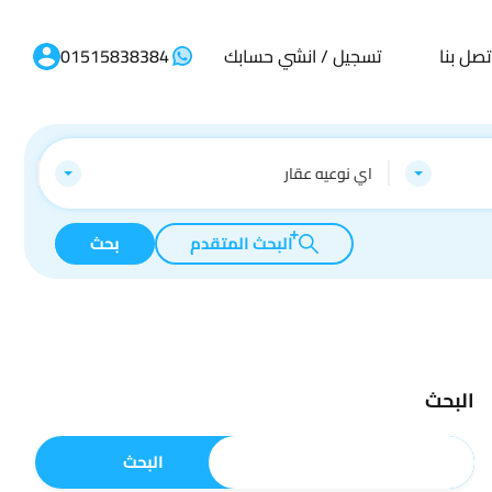
تصل بنا
تسجيل / انشي حسابك
01515838384
اي نوعيه عقار
البحث المتقدم
بحث
البحث
البحث