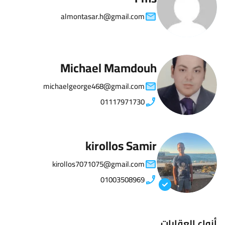
almontasar.h@gmail.com
Michael Mamdouh
michaelgeorge468@gmail.com
01117971730
kirollos Samir
kirollos7071075@gmail.com
01003508969
أنواع العقارات