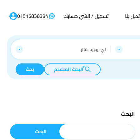
تصل بنا
تسجيل / انشي حسابك
01515838384
اي نوعيه عقار
البحث المتقدم
بحث
البحث
البحث