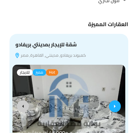
مول تجاري
العقارات المميزة
شقة للإيجار بمدينتي بريفادو
كمبوند بريفادو, مدينتي, القاهرة, مصر
Hot
مميز
للايجار
ج.م45,000
اول ساكن
أقل مدة أربع شهور