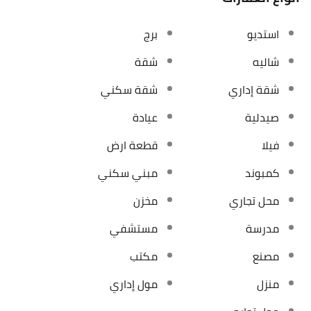
استديو
برج
شاليه
شقة
شقة إداري
شقة سكني
صيدلية
عيادة
فيلا
قطعة ارض
كمبوند
مبني سكني
محل تجاري
مخزن
مدرسة
مستشفي
مصنع
مكتب
منزل
مول إداري