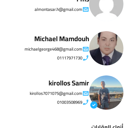
almontasar.h@gmail.com
Michael Mamdouh
michaelgeorge468@gmail.com
01117971730
kirollos Samir
kirollos7071075@gmail.com
01003508969
أنواع العقارات