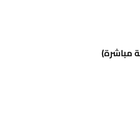
بناء 2025
مميز
للبيع
ة مباشرة)
ج.م3,218,000