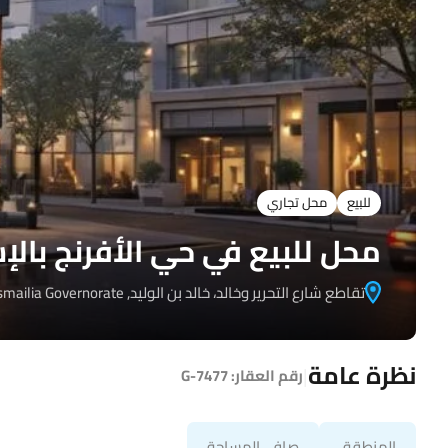
للبيع
محل تجاري
محل للبيع في حي الأفرنج بالإسما
تقاطع شارع التحرير وخالد، خالد بن الوليد, Ismailia Governorate
نظرة عامة
|
رقم العقار:
G-7477
المنطقة
صافي المساحة