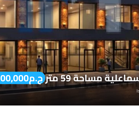
علية مساحة 59 متر
ج.م4,000,000