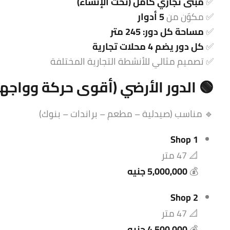
✅
مبنى تجاري كامل (تحت الإنشاء)
✅ مكوّن من
5 أدوار
✅
مساحة كل دور: 245 متر
✅
كل دور يضم 4 محلات تجارية
✅ تصميم مثالي للأنشطة التجارية المختلفة
🟢 الدور الأرضي (أقوى حركة وواجه
🔹 مناسب (صيدلية – مطعم – براندات – بنوك)
Shop 1
📐 47 متر
💰
5,000,000 جنيه
Shop 2
📐 47 متر
💰
4,500,000 جنيه