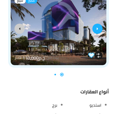
بناء 2028
مميز
للبيع
يبدأ من
ج.م110,000
للمتر
أنواع العقارات
استديو
برج