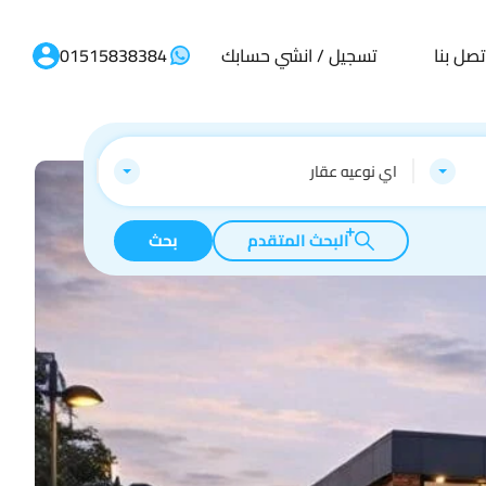
تصل بنا
تسجيل / انشي حسابك
01515838384
اي نوعيه عقار
البحث المتقدم
بحث