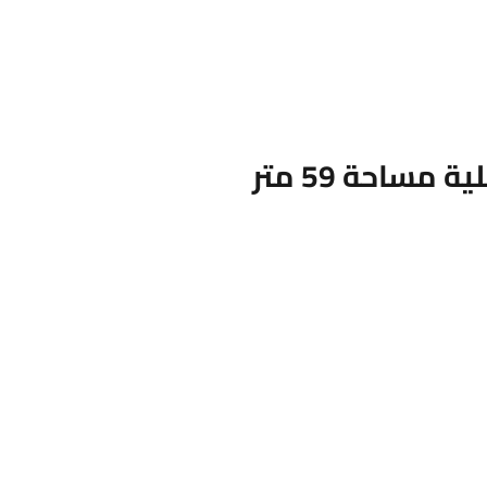
مساحة 59 متر
أرضي بجاردن – 119م…
نادي الشر