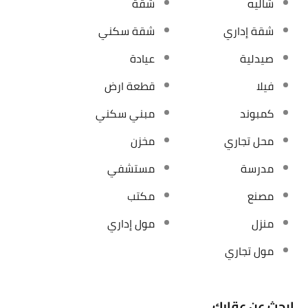
شاليه
شقة
شقة إداري
شقة سكني
صيدلية
عيادة
فيلا
قطعة ارض
كمبوند
مبني سكني
محل تجاري
مخزن
مدرسة
مستشفي
مصنع
مكتب
منزل
مول إداري
مول تجاري
ابحث عن عقارك