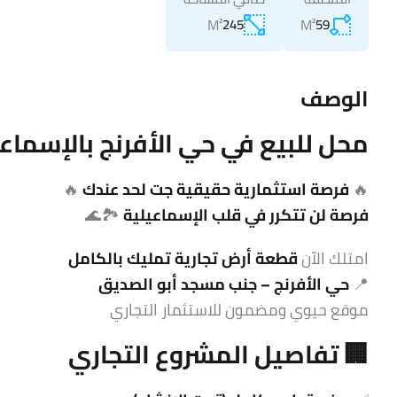
M²
245
M²
59
الوصف
محل للبيع في حي الأفرنج بالإسماعلية 
🔥
فرصة استثمارية حقيقية جت لحد عندك
🔥
فرصة لن تتكرر في قلب الإسماعيلية
🏞️🌊
امتلك الآن
قطعة أرض تجارية تمليك بالكامل
📍
حي الأفرنج – جنب مسجد أبو الصديق
موقع حيوي ومضمون للاستثمار التجاري
🏢 تفاصيل المشروع التجاري