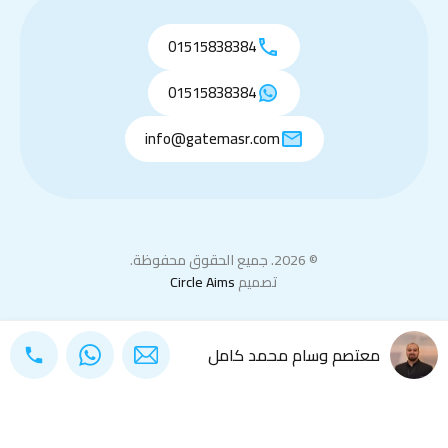
01515838384
01515838384
info@gatemasr.com
© 2026. جميع الحقوق محفوظة.
تصميم
Circle Aims
معتصم وسام محمد كامل