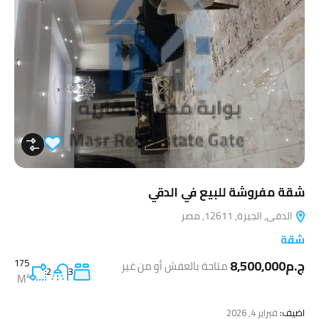
شقة مفروشة للبيع في الدقي
الدقى, الجيزة, 12611, مصر
شقة
ج.م8,500,000
175
متاحة بالعفش أو من غير
2
3
M²
اضيف:
فبراير 4, 2026