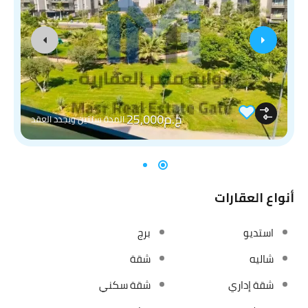
ج.م25,000
المدة سنتين ويجدد العقد
أنواع العقارات
استديو
برج
شاليه
شقة
شقة إداري
شقة سكني