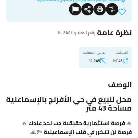
نظرة عامة
|
رقم العقار:
G-7472
المنطقة
صافي المساحة
M²
M²
245
43
الوصف
محل للبيع في حي الأفرنج بالإسماعلية
مساحة 43 متر
🔥
فرصة استثمارية حقيقية جت لحد عندك
🔥
فرصة لن تتكرر في قلب الإسماعيلية
🏞️🌊