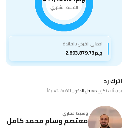
القسط الشهري
اجمالي القرض بالفائدة
ج.م2,893,879.73
اترك رد
يجب أنت تكون
مسجل الدخول
لتضيف تعليقاً.
وسيط عقاري
معتصم وسام محمد كامل