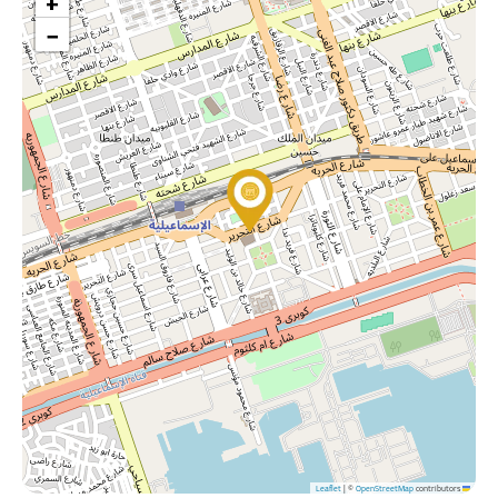
+
−
|
©
OpenStreetMap
contributors
Leaflet