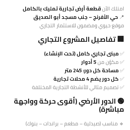
امتلك الآن
قطعة أرض تجارية تمليك بالكامل
📍
حي الأفرنج – جنب مسجد أبو الصديق
موقع حيوي ومضمون للاستثمار التجاري
🏢 تفاصيل المشروع التجاري
✅
مبنى تجاري كامل (تحت الإنشاء)
✅ مكوّن من
5 أدوار
✅
مساحة كل دور: 245 متر
✅
كل دور يضم 4 محلات تجارية
✅ تصميم مثالي للأنشطة التجارية المختلفة
🟢 الدور الأرضي (أقوى حركة وواجهة
مباشرة)
🔹 مناسب (صيدلية – مطعم – براندات – بنوك)