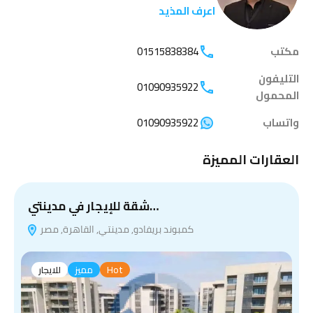
اعرف المذيد
مكتب
01515838384
التليفون
01090935922
المحمول
واتساب
01090935922
العقارات المميزة
شقة للإيجار في مدينتي…
كمبوند بريفادو, مدينتي, القاهرة, مصر
Hot
مميز
للايجار