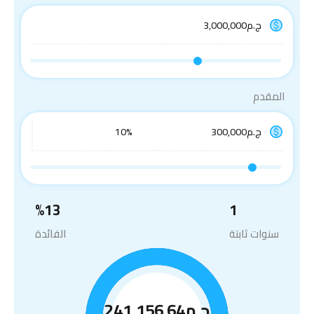
المقدم
%
13
1
سنوات ثابتة
الفائدة
ج.م241,156.64