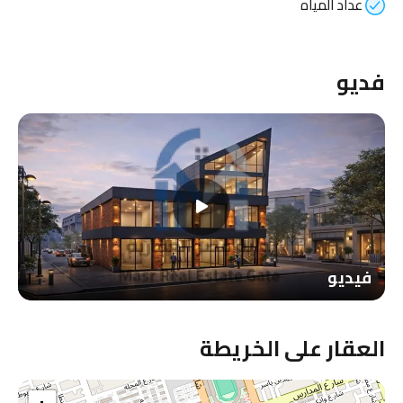
عداد المياه
فديو
فيديو
العقار على الخريطة