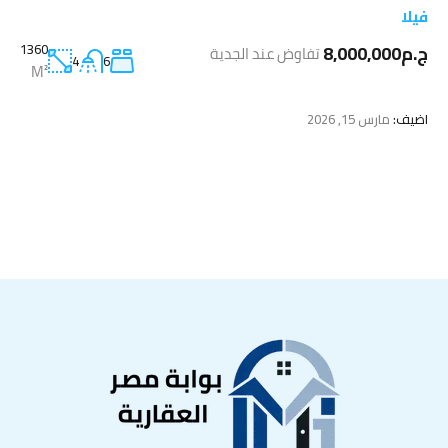
فيلا
ج.م8,000,000
1360
تفاوض عند الجدية
4
6
M²
اضيف:
مارس 15, 2026