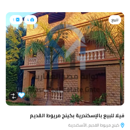
للبيع
1
4
فيلا للبيع بالإسكندرية بكينج مريوط القديم
كينج مريوط القديم ,الأسكندرية