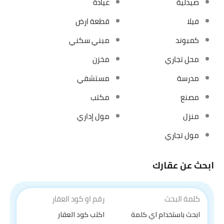
صيدلية
عيادة
فيلا
قطعة ارض
كمبوند
مبني سكني
محل تجاري
مخزن
مدرسة
مستشفي
مصنع
مكتب
منزل
مول إداري
مول تجاري
ابحث عن عقارك
كلمة البحث
رقم او كود العقار