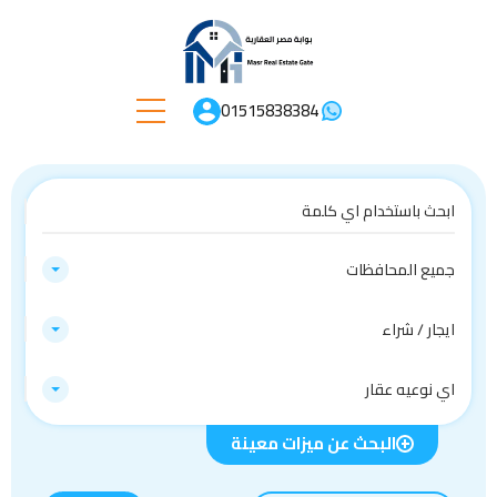
01515838384
جميع المحافظات
ايجار / شراء
اي نوعيه عقار
البحث عن ميزات معينة