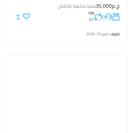
ج.م35,000
شقه مكيفه بالكامل
100
2
2
M²
اضيف:
مايو 16, 2026