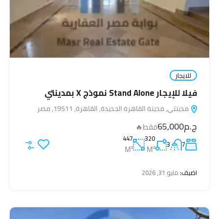
للايجار
فيلا للإيجار Stand Alone نموذج X بمدينتي
مدينتي, مدينة القاهرة الجديدة, القاهرة, 19511, مصر
ج.م65,000
فقط🔥
447
320
3
7
M²
M²
اضيف:
مايو 31, 2026