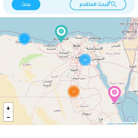
البحث المتقدم
بحث
7
106
38
+
−
|
©
OpenStreetMap
Leaflet