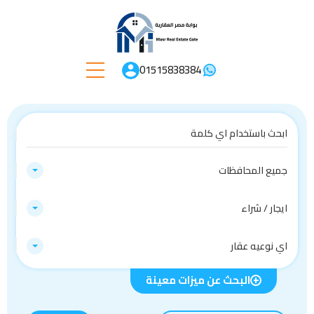
01515838384
جميع المحافظات
ايجار / شراء
اي نوعيه عقار
البحث عن ميزات معينة