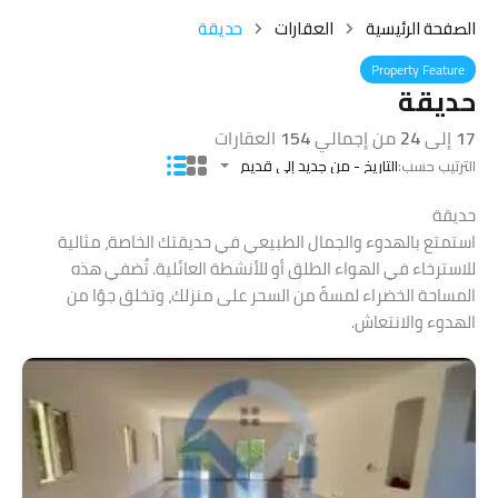
الصفحة الرئيسية
العقارات
حديقة
Property Feature
حديقة
17
إلى
24
من إجمالي
154
العقارات
الترتيب حسب:
التاريخ - من جديد إلى قديم
حديقة
استمتع بالهدوء والجمال الطبيعي في حديقتك الخاصة، مثالية
للاسترخاء في الهواء الطلق أو للأنشطة العائلية. تُضفي هذه
المساحة الخضراء لمسةً من السحر على منزلك، وتخلق جوًا من
الهدوء والانتعاش.