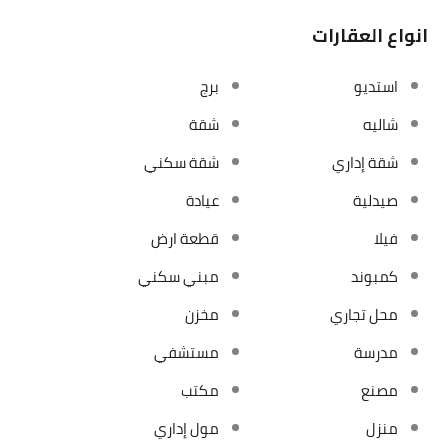
انواع العقارات
استديو
برج
شاليه
شقة
شقة إداري
شقة سكني
صيدلية
عيادة
فيلا
قطعة ارض
كمبوند
مبني سكني
محل تجاري
مخزن
مدرسة
مستشفي
مصنع
مكتب
منزل
مول إداري