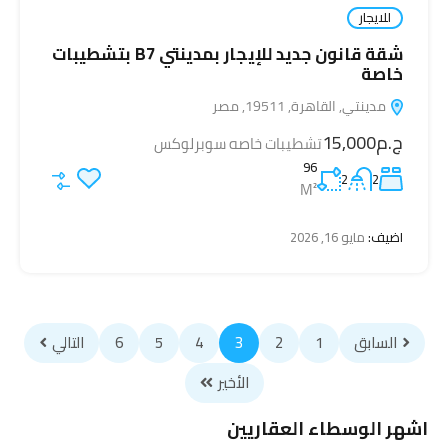
للايجار
شقة قانون جديد للإيجار بمدينتي B7 بتشطيبات
خاصة
مدينتي, القاهرة, 19511, مصر
ج.م15,000
تشطيبات خاصه سوبرلوكس
96
2
2
M²
اضيف:
مايو 16, 2026
السابق
1
2
3
4
5
6
التالي
الأخير
اشهر الوسطاء العقاريين