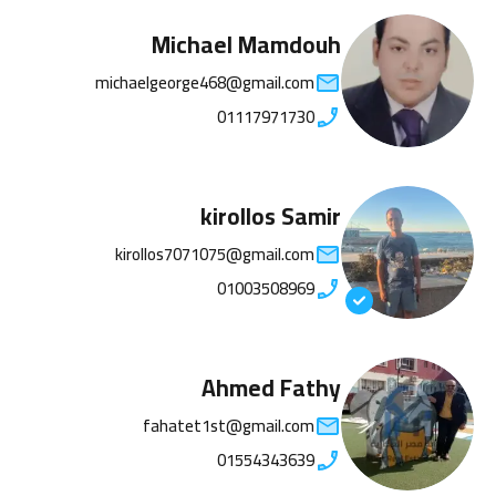
Michael Mamdouh
michaelgeorge468@gmail.com
01117971730
kirollos Samir
kirollos7071075@gmail.com
01003508969
Ahmed Fathy
fahatet1st@gmail.com
01554343639