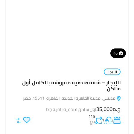
46
للايجار
للإيجار – شقة فندقية مفروشة بالكامل أول
ساكن
مدينتي, مدينة القاهرة الجديدة, القاهرة, 19511, مصر
ج.م35,000
اول ساكن فندقيه راقيه جدا
115
1
3
M²