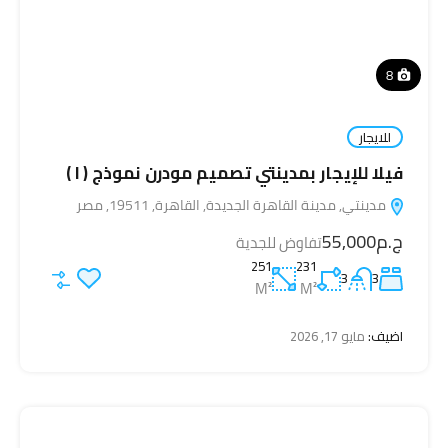
8
للايجار
فيلا للإيجار بمدينتي تصميم مودرن نموذج ( I )
مدينتي, مدينة القاهرة الجديدة, القاهرة, 19511, مصر
ج.م55,000
تفاوض للجدية
251
231
3
3
M²
M²
اضيف:
مايو 17, 2026