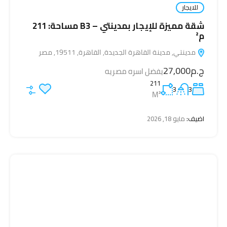
للايجار
شقة مميزة للإيجار بمدينتي – B3 مساحة: 211
م²
مدينتي, مدينة القاهرة الجديدة, القاهرة, 19511, مصر
ج.م27,000
يفضل اسره مصريه
211
3
3
M²
اضيف:
مايو 18, 2026