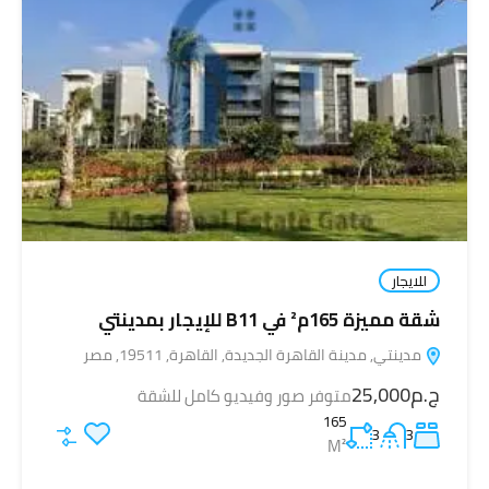
للايجار
شقة مميزة 165م² في B11 للإيجار بمدينتي
مدينتي, مدينة القاهرة الجديدة, القاهرة, 19511, مصر
ج.م25,000
متوفر صور وفيديو كامل للشقة
165
3
3
M²