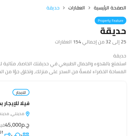
الصفحة الرئيسية
العقارات
حديقة
Property Feature
حديقة
25
إلى
32
من إجمالي
154
العقارات
حديقة
استمتع بالهدوء والجمال الطبيعي في حديقتك الخاصة، مثالية لل
المساحة الخضراء لمسةً من السحر على منزلك، وتخلق جوًا من اله
للايجار
فيلا للإيجار بمدين
مدينتي, مدينة القا
ج.م45,000
فيو
61