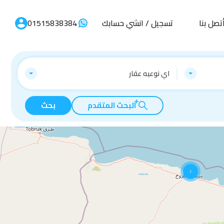
تصل بنا
تسجيل / انشي حسابك
01515838384
اي نوعيه عقار
البحث المتقدم
بحث
7