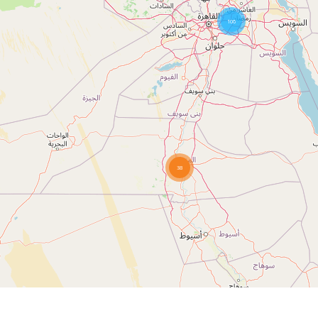
106
38