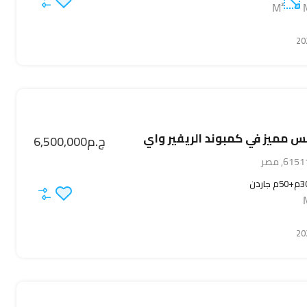
M²
كس مميز في كمبوند الريفير واي
ج.م6,500,000
 جاردن