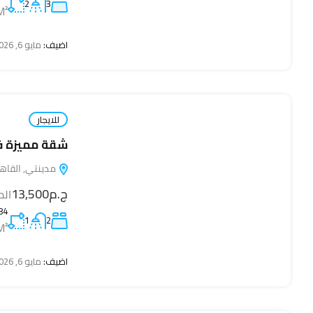
2
3
M²
اضيف:
مايو 6, 2026
للايجار
شقة مميزة في 
مدينتي, القاهرة, 19511
ج.م13,500
الم
84
1
2
M²
اضيف:
مايو 6, 2026