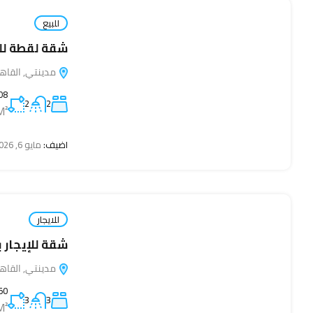
للبيع
شقة لقطة للبي
مدينتي, القاهرة, 19511
08
2
2
M²
اضيف:
مايو 6, 2026
للايجار
شقة للإيجار بمدينتي B15 أول
مدينتي, القاهرة, 19511
50
3
3
M²