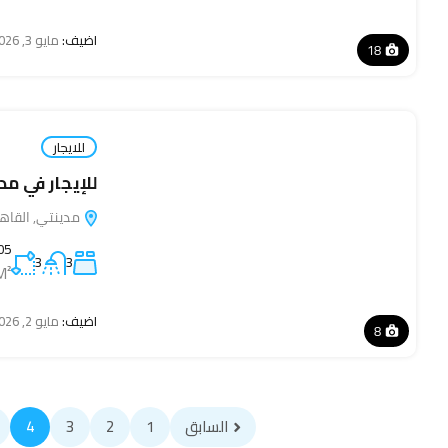
اضيف:
مايو 3, 2026
18
للايجار
للإيجار في مدينتي – B8 (شقتي
مدينتي, القاهرة, 19511
05
3
3
M²
اضيف:
مايو 2, 2026
8
السابق
1
2
3
4