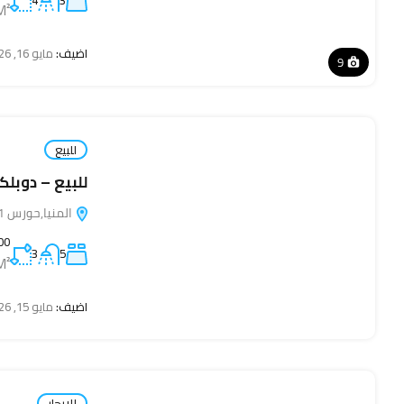
4
3
M²
اضيف:
مايو 16, 2026
9
للبيع
للبيع – دوبل
المنيا,حورس 61511, مصر
300م+50م
3
5
M²
اضيف:
مايو 15, 2026
للايجار