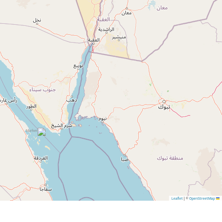
|
©
OpenStreetMap
Leaflet