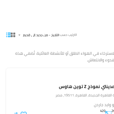
الترتيب حسب:
التاريخ - من جديد إلى قديم
استرخاء في الهواء الطلق أو للأنشطة العائلية. تُضفي هذه
دوء والانتعاش.
تي نموذج Z توين هاوس
هرة الجديدة, القاهرة, 19511, مصر
 وايد جاردن
420
2