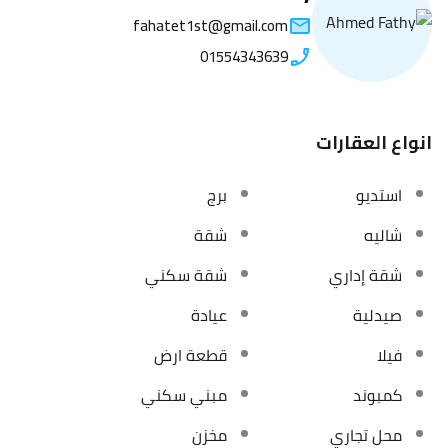
fahatet1st@gmail.com
01554343639
انواع العقارات
استديو
برج
شاليه
شقة
شقة إداري
شقة سكني
صيدلية
عيادة
فيلا
قطعة ارض
كمبوند
مبني سكني
محل تجاري
مخزن