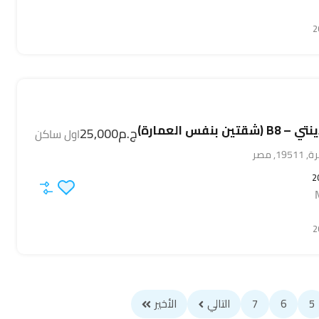
ن بنفس العمارة)
ج.م25,000
اول ساكن
, مصر
2
5
6
7
التالي
الأخير