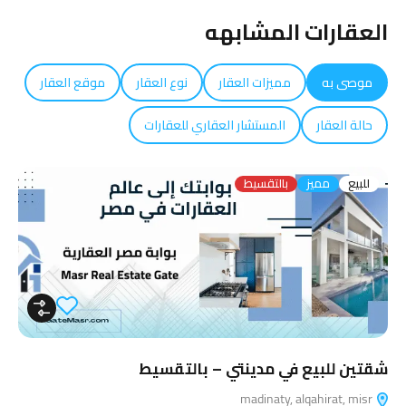
العقارات المشابهه
موصى به
مميزات العقار
نوع العقار
موقع العقار
حالة العقار
المستشار العقاري للعقارات
للبيع
مميز
بالتقسيط
شقتين للبيع في مدينتي – بالتقسيط
madinaty, alqahirat, misr