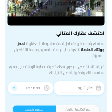
اكتشف عقارك المثالي
استمتع بأجواء فريدة داخل أحدث مشروعاتنا العقارية.
احجز
جولتك الخاصة
لتتعرف على روعة التصميم وجودة التفاصيل
المميزة.
فريقنا المتخصص سيكون معك خطوة بخطوة للإجابة على جميع
استفساراتك وتحقيق أفضل اختيار لك.
10:00 am
عبر الكاميرا اونلاين
الحضور شخصيا