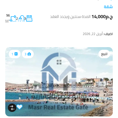
شقة
ج.م14,000
96
المدة سنتين ويجدد العقد
2
3
M²
اضيف:
أبريل 22, 2026
للبيع
1
3