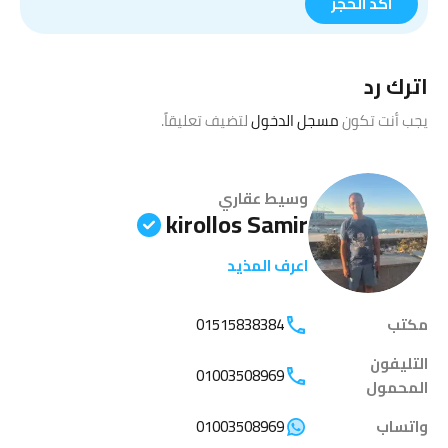
اترك رد
يجب أنت تكون
مسجل الدخول
لتضيف تعليقاً.
وسيط عقاري
kirollos Samir
اعرف المذيد
مكتب
01515838384
التليفون
01003508969
المحمول
واتساب
01003508969