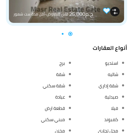
ج.م25,000
قابل للتفاوض-أقل مدة ست شهور
أنواع العقارات
استديو
برج
شاليه
شقة
شقة إداري
شقة سكني
صيدلية
عيادة
فيلا
قطعة ارض
كمبوند
مبني سكني
محل تجاري
مخزن