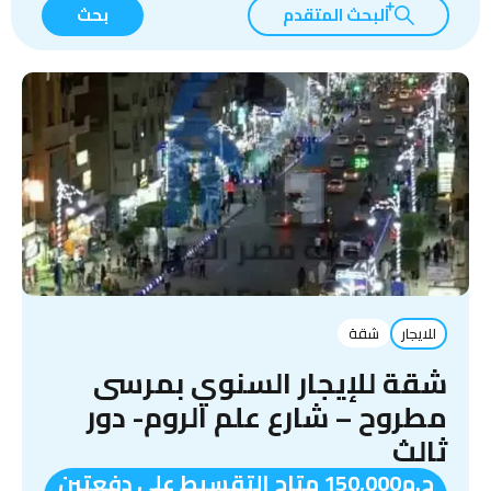
البحث المتقدم
بحث
للايجار
شقة
شقة للإيجار السنوي بمرسى
مطروح – شارع علم الروم- دور
ثالث
ج.م150,000 متاح التقسيط على دفعتين