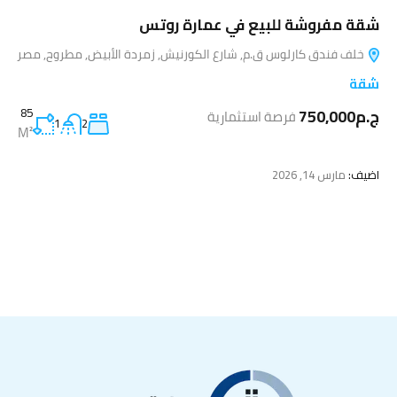
شقة مفروشة للبيع في عمارة روتس
خلف فندق كارلوس ق.م, شارع الكورنيش, زمردة الأبيض, مطروح, مصر
شقة
ج.م750,000
85
فرصة استثمارية
1
2
M²
اضيف:
مارس 14, 2026