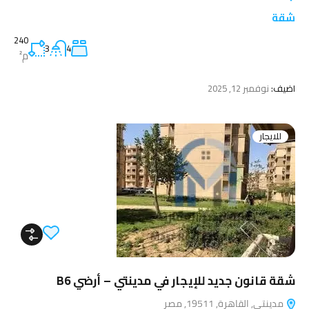
شقة
240
3
4
م²
اضيف:
نوفمبر 12, 2025
للايجار
شقة قانون جديد للإيجار في مدينتي – أرضي B6
مدينتي, القاهرة, 19511, مصر