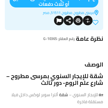
أو ثلاث دفعات
مرسى مطروح, مطروح, 51511, مصر
نظرة عامة
|
رقم العقار:
G-10365
الوصف
شقة
للإيجار السنوي بمرسى مطروح –
شارع علم الروم- دور ثالث
🏡 للإيجار السنوي –
شقة
ألترا سوبر لوكس داخل فيلا
مستقلة فاخرة