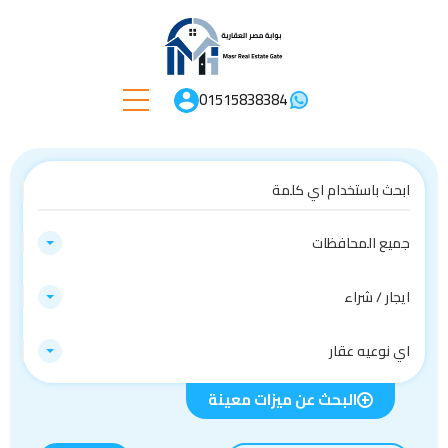
01515838384
جميع المحافظات
ايجار / شراء
اي نوعيه عقار
البحث عن ميزات معينة