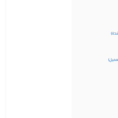
محل تجاري 178 متر…
الحى السياحي, المنيا الجديدة, المنيا, مصر
بناء 2028
مميز
للبيع