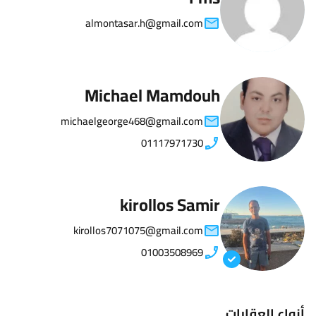
almontasar.h@gmail.com
Michael Mamdouh
michaelgeorge468@gmail.com
01117971730
kirollos Samir
kirollos7071075@gmail.com
01003508969
أنواع العقارات