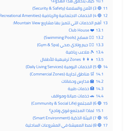
10.1
كيف يتحقق هذا الهدوء؟
11
🔵 3) الأمن والسلامة (Security & Safety)
12
🔵 4) الخدمات الاجتماعية والرياضية (Social & Recreational Amenities)
13
أهم الخدمات التي تتميز بها مشاريع Mountain View:
❤️ Club House
13.1
13.2
🏊‍♂️ مسابح (Swimming Pools)
13.3
🏋️‍♀️ جيم ونادي صحي (Gym & Spa)
13.4
🎾 ملاعب رياضية
13.5
👨‍👩‍👧 Zones ترفيهية للأطفال
14
🔵 5) الخدمات اليومية (Daily Living Services)
14.1
🛒 مناطق تجارية (Commercial Zones)
14.2
🏫 مدارس وحضانات
14.3
🏥 خدمات طبية
14.4
🚗 خدمات صيانة ومواقف
15
🔵 6) المجتمع (Community & Social Life)
15.1
لماذا المجتمع قوي وناجح؟
16
🔵 7) البيئة الذكية (Smart Environment)
17
🔵 8) نمط المعيشة في المشروعات الساحلية