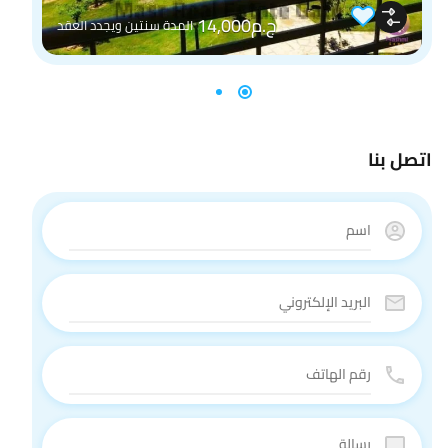
ج.م14,000
المدة سنتين ويجدد العقد
اتصل بنا