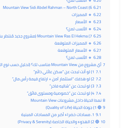
6.20
🔹 الأنسب لمن؟
6) Mountain View Sidi Abdel Rahman – North Coast
6.21
6.22
🔹 المميزات
6.23
🔹 الأسعار
6.24
🔹 الأنسب لمن؟
6.25
7) Mountain View Ras El Hekma (مشروع جديد مُنتظر بشدة)
6.26
🔹 المميزات المتوقعة
6.27
🔹 الأسعار المتوقعة
6.28
🔹 الأنسب لمن؟
7
أي مشروع من Mountain View مناسب لك؟ (تحليل حسب نوع العميل)
7.1
1) لو أنت تبحث عن “سكن عائلي دائم”
7.2
2) لو هدفك “استثمار آمن + ارتفاع قيمة رأس مال”
7.3
3) لو تبحث عن “شاليه فاخر”
7.4
4) لو تبحث عن “خصوصية ومستوى فائق”
8
نمط الحياة داخل مشروعات Mountain View
9
🔵 1) جودة الحياة (Quality of Life)
9.1
1. مساحات خضراء أكبر من المساحات المبنية
10
🔵 2) الهدوء والحياة الخاصة (Privacy & Serenity)