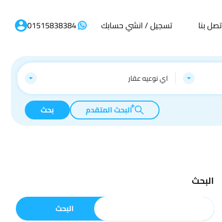
تصل بنا
تسجيل / انشي حسابك
01515838384
اي نوعيه عقار
البحث المتقدم
بحث
البحث
البحث