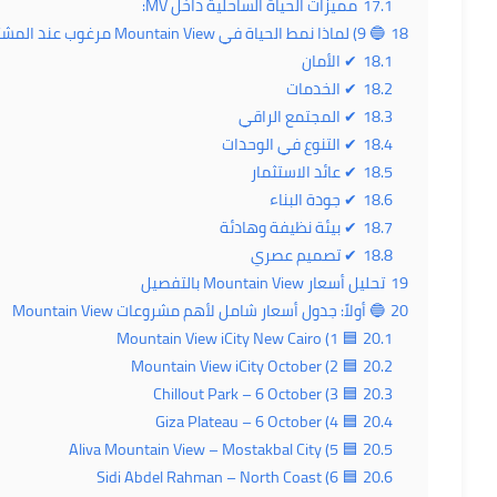
17.1
مميزات الحياة الساحلية داخل MV:
18
🔵 9) لماذا نمط الحياة في Mountain View مرغوب عند المشترين؟
18.1
✔ الأمان
18.2
✔ الخدمات
18.3
✔ المجتمع الراقي
18.4
✔ التنوع في الوحدات
18.5
✔ عائد الاستثمار
18.6
✔ جودة البناء
18.7
✔ بيئة نظيفة وهادئة
18.8
✔ تصميم عصري
19
تحليل أسعار Mountain View بالتفصيل
20
🔵 أولاً: جدول أسعار شامل لأهم مشروعات Mountain View
🟦 1) Mountain View iCity New Cairo
20.1
🟦 2) Mountain View iCity October
20.2
🟦 3) Chillout Park – 6 October
20.3
🟦 4) Giza Plateau – 6 October
20.4
🟦 5) Aliva Mountain View – Mostakbal City
20.5
🟦 6) Sidi Abdel Rahman – North Coast
20.6