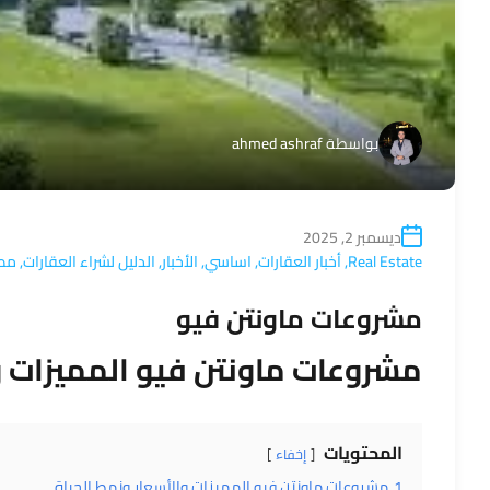
بواسطة
ahmed ashraf
ديسمبر 2, 2025
Real Estate
,
أخبار العقارات
,
اساسي
,
الأخبار
,
الدليل لشراء العقارات
,
مطو
مشروعات ماونتن فيو
مشروعات ماونتن فيو المميزات و
المحتويات
إخفاء
1
مشروعات ماونتن فيو المميزات والأسعار ونمط الحياة