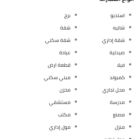
استديو
برج
شاليه
شقة
شقة إداري
شقة سكني
صيدلية
عيادة
فيلا
قطعة ارض
كمبوند
مبني سكني
محل تجاري
مخزن
مدرسة
مستشفي
مصنع
مكتب
منزل
مول إداري