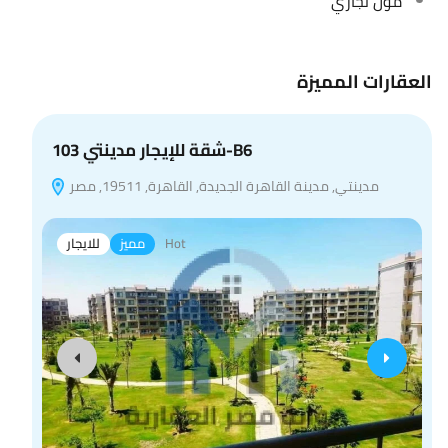
مول تجاري
العقارات المميزة
شقة للإيجار مدينتي 103-B6
مدينتي, مدينة القاهرة الجديدة, القاهرة, 19511, مصر
Hot
مميز
للايجار