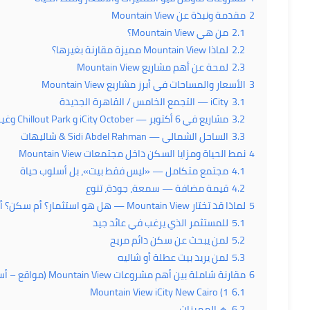
2
مقدمة ونبذة عن Mountain View
2.1
من هي Mountain View؟
2.2
لماذا Mountain View مميزة مقارنة بغيرها؟
2.3
لمحة عن أهم مشاريع Mountain View
3
الأسعار والمساحات في أبرز مشاريع Mountain View
3.1
iCity — التجمع الخامس / القاهرة الجديدة
3.2
مشاريع في 6 أكتوبر — iCity October و Chillout Park وغيرها
3.3
الساحل الشمالي — Sidi Abdel Rahman & شاليهات
4
نمط الحياة ومزايا السكن داخل مجتمعات Mountain View
4.1
مجتمع متكامل — «ليس فقط بيت»، بل أسلوب حياة
4.2
قيمة مضافة — سمعة، جودة، تنوع
5
لماذا قد تختار Mountain View — هل هو استثمار؟ أم سكن؟ أم عطلة؟
5.1
للمستثمر الذي يرغب في عائد جيد
5.2
لمن يبحث عن سكن دائم مريح
5.3
لمن يريد بيت عطلة أو شاليه
6
مقارنة شاملة بين أهم مشروعات Mountain View (مواقع – أسعار – مميزات – نوع الحياة)
1) Mountain View iCity New Cairo
6.1
6.2
🔹 المميزات