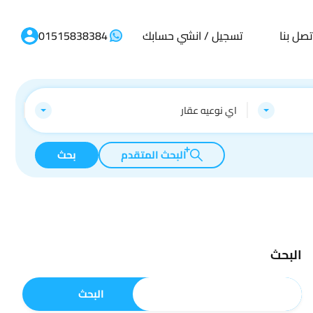
تصل بنا
تسجيل / انشي حسابك
01515838384
اي نوعيه عقار
البحث المتقدم
بحث
البحث
البحث