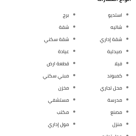
استديو
برج
شاليه
شقة
شقة إداري
شقة سكني
صيدلية
عيادة
فيلا
قطعة ارض
كمبوند
مبني سكني
محل تجاري
مخزن
مدرسة
مستشفي
مصنع
مكتب
منزل
مول إداري