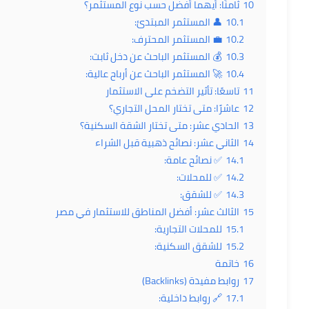
10
ثامنًا: أيهما أفضل حسب نوع المستثمر؟
10.1
👤 المستثمر المبتدئ:
10.2
💼 المستثمر المحترف:
10.3
💰 المستثمر الباحث عن دخل ثابت:
10.4
🚀 المستثمر الباحث عن أرباح عالية:
11
تاسعًا: تأثير التضخم على الاستثمار
12
عاشرًا: متى تختار المحل التجاري؟
13
الحادي عشر: متى تختار الشقة السكنية؟
14
الثاني عشر: نصائح ذهبية قبل الشراء
14.1
✅ نصائح عامة:
14.2
✅ للمحلات:
14.3
✅ للشقق:
15
الثالث عشر: أفضل المناطق للاستثمار في مصر
15.1
للمحلات التجارية:
15.2
للشقق السكنية:
16
خاتمة
17
روابط مفيدة (Backlinks)
17.1
🔗 روابط داخلية: