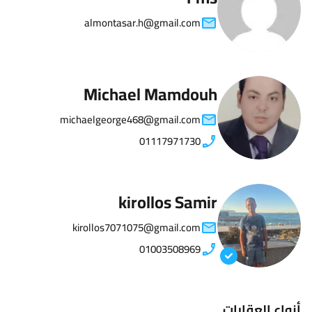
almontasar.h@gmail.com
Michael Mamdouh
michaelgeorge468@gmail.com
01117971730
kirollos Samir
kirollos7071075@gmail.com
01003508969
أنواع العقارات