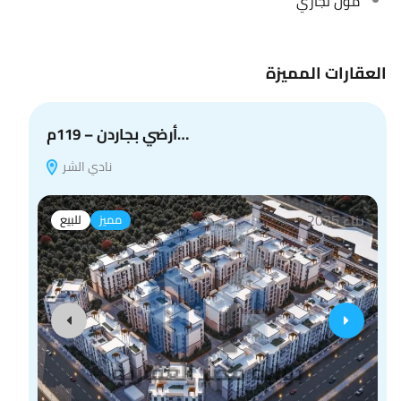
مول تجاري
العقارات المميزة
أرضي بجاردن – 119م…
نادي الشر
بناء 2025
مميز
للبيع