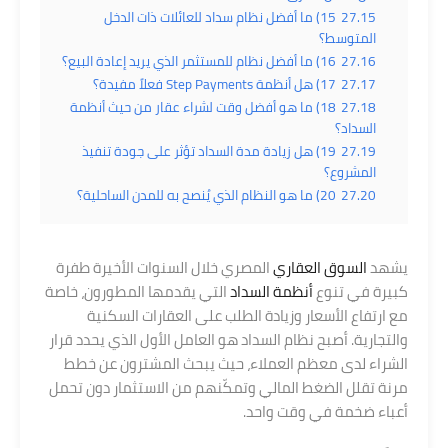
27.15
15) ما أفضل نظام سداد للعائلات ذات الدخل
المتوسط؟
27.16
16) ما أفضل نظام للمستثمر الذي يريد إعادة البيع؟
27.17
17) هل أنظمة Step Payments فعلاً مفيدة؟
27.18
18) ما هو أفضل وقت لشراء عقار من حيث أنظمة
السداد؟
27.19
19) هل زيادة مدة السداد تؤثر على جودة تنفيذ
المشروع؟
27.20
20) ما هو النظام الذي يُنصح به للمدن الساحلية؟
يشهد
السوق العقاري
المصري خلال السنوات الأخيرة طفرة
كبيرة في تنوع
أنظمة السداد
التي يقدمها المطورون، خاصة
مع ارتفاع الأسعار وزيادة الطلب على العقارات السكنية
والتجارية. أصبح نظام السداد هو العامل الأول الذي يحدد قرار
الشراء لدى معظم العملاء، حيث يبحث المشترون عن خطط
مرنة تقلل الضغط المالي وتمكّنهم من الاستثمار دون تحمل
أعباء ضخمة في وقت واحد.