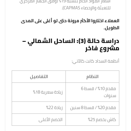
أسعار المواد الخام بنسبة 19% (وفق الجهاز المركزي
للتعبئة والإحصاء CAPMAS).
العملاء اختاروا الأكثر مرونة حتى لو أغلى على المدى
الطويل.
دراسة حالة (3): الساحل الشمالي –
مشروع فاخر
أنظمة السداد كانت كالآتي:
النظام
التفاصيل
مقدم 10% / قسط 6
زيادة سعرية 18%
سنوات
مقدم 20% / قسط 8 سنين
زيادة 22%
كاش بخصم 25%
الخصم الأعلى