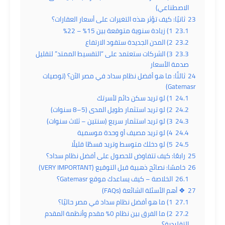
الاصطناعي)
23
ثانيًا: كيف تؤثر هذه التغيرات على أسعار العقارات؟
23.1
1) زيادة سنوية متوقعة بين 15% – 22%
23.2
2) المدن الجديدة ستقود الارتفاع
23.3
3) الشركات ستعتمد على “التقسيط الممتد” لتقليل
صدمة الأسعار
24
ثالثًا: ما هو أفضل نظام سداد في مصر الآن؟ (توصيات
Gatemasr)
24.1
1) لو تريد سكن دائم لأسرتك
24.2
2) لو تريد استثمار طويل المدى (5–8 سنوات)
24.3
3) لو تريد استثمار سريع (سنتين – ثلاث سنوات)
24.4
4) لو تريد مصيف أو وحدة موسمية
24.5
5) لو دخلك متوسط وتريد قسطًا قليلًا
25
رابعًا: كيف تتفاوض للحصول على أفضل نظام سداد؟
26
خامسًا: نصائح ذهبية قبل التوقيع (VERY IMPORTANT)
26.1
الخلاصة – كيف يساعدك موقع Gatemasr؟
27
❖ أهم الأسئلة الشائعة (FAQs)
27.1
1) ما هو أفضل نظام سداد في مصر حاليًا؟
27.2
2) ما الفرق بين نظام 0% مقدم وأنظمة المقدم
التقليدية؟