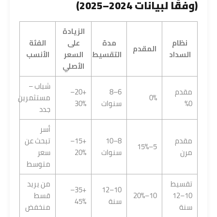
(وفقًا لبيانات 2024–2025)
الزيادة
نظام
مدة
على
الفئة
المقدم
السداد
التقسيط
السعر
الأنسب
الأصلي
شباب –
مقدم
6–8
+20–
0%
مستثمرين
0%
سنوات
30%
جدد
أسر
مقدم
8–10
+15–
تبحث عن
5–15%
مرن
سنوات
20%
سعر
متوسط
تقسيط
من يريد
+35–
10–12
10–12
10–20%
قسط
سنة
45%
سنة
منخفض