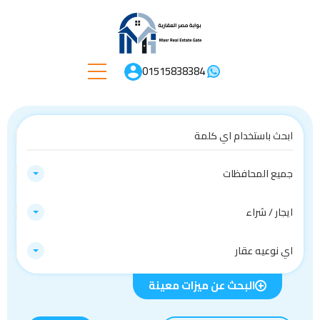
01515838384
جميع المحافظات
ايجار / شراء
اي نوعيه عقار
البحث عن ميزات معينة