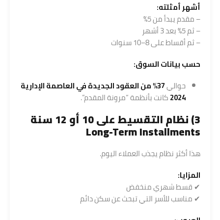
أشهر أمثلته:
– مقدم يبدأ من 5%
– ثم 5% بعد 3 أشهر
– ثم أقساط على 8–10 سنوات
حسب بيانات السوق:
حوالي
37% من العقود الجديدة في العاصمة الإدارية
2024
كانت بأنظمة “مرونة المقدم”.
3) نظام
التقسيط
على 10 أو 12 سنة
Long-Term Installments
هذا أكثر نظام يجذب العملاء اليوم.
المزايا:
✔ قسط شهري منخفض
✔ مناسب للأسر التي تبحث عن سكن دائم