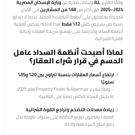
وفقًا لتقارير
JLL
وبيانات صادرة عن
وزارة الإسكان المصرية
2024–2025
، فإن أكثر من
68% من المشترين
في المدن
الجديدة يعتمدون على أنظمة التقسيط الممتد، بينما لا تتجاوز
نسبة من يشترون كاش
12% فقط
. هذا الاتجاه يعكس أهمية
أنظمة السداد وقدرتها على توسيع شريحة العملاء وزيادة
القدرة الشرائية.
لماذا أصبحت
أنظمة السداد
عامل
الحسم في قرار شراء العقار؟
ارتفاع أسعار العقارات بنسبة تتراوح بين 20% و35%
سنويًا
– وفقًا لتقرير Property Finder & Aqarmap لعام 2025.
ما يجعل السداد الكاش صعبًا على الغالبية.
زيادة معدلات التضخم وتراجع القوة الشرائية
العملاء يفضلون توزيع التكلفة على سنوات طويلة بدل
دفع مبلغ كبير دفعة واحدة.