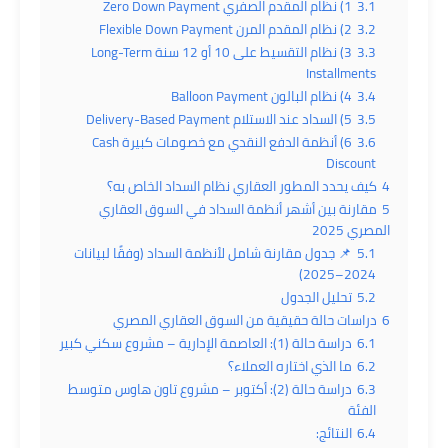
3.1
1) نظام المقدم الصفري Zero Down Payment
3.2
2) نظام المقدم المرن Flexible Down Payment
3.3
3) نظام التقسيط على 10 أو 12 سنة Long-Term
Installments
3.4
4) نظام البالون Balloon Payment
3.5
5) السداد عند الاستلام Delivery-Based Payment
3.6
6) أنظمة الدفع النقدي مع خصومات كبيرة Cash
Discount
4
كيف يحدد المطور العقاري نظام السداد الخاص به؟
5
مقارنة بين أشهر أنظمة السداد في السوق العقاري
المصري 2025
5.1
📌 جدول مقارنة شامل لأنظمة السداد (وفقًا لبيانات
2024–2025)
5.2
تحليل الجدول
6
دراسات حالة حقيقية من السوق العقاري المصري
6.1
دراسة حالة (1): العاصمة الإدارية – مشروع سكني كبير
6.2
ما الذي اختاره العملاء؟
6.3
دراسة حالة (2): أكتوبر – مشروع تاون هاوس متوسط
الفئة
6.4
النتائج: