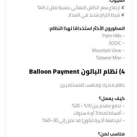
العيوب:
✘ ارتفاع سعر الكاش النهائي بنسبة تصل لـ 45%
✘ شرط التزام شديد في السداد
المطورون الأكثر استخدامًا لهذا النظام:
– Palm Hills
– SODIC
– Mountain View
– Tatweer Misr
4) نظام البالون Balloon Payment
نظام متحرك ومناسب للمستثمرين:
كيف يعمل؟
– تدفع مقدم بين 10% – 20%
– أقساط لمدة 3 أو 4 سنوات
– ثم دفعة أخيرة (بالون) قد تصل إلى 30–40%
مناسب لمن؟