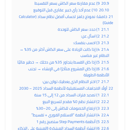
20.9
9) عدم مقارنة سعر الكاش بسعر التقسيط
20.10
10) عدم أخذ رأي خبير عقاري قبل التوقيع
21
خامسًا: نموذج جاهز لحساب أفضل نظام سداد (Calculator
Guide)
21.1
1) حدد: سعر الكاش للوحدة
21.2
2) اسأل عن:
21.3
3) احسب بنفسك:
21.4
4) إذا كانت الزيادة على سعر الكاش أكثر من 35% →
النظام غير مناسب
21.5
5) إذا كان القسط يتجاوز 35% من دخلك → خطير ماليًا
21.6
6) إذا كان المشروع متأخرًا في الإنشاء → تجنب
الأنظمة الطويلة
21.7
7) اختر النظام الذي يعطيك توازن بين:
22
أولًا: الاتجاهات المستقبلية لأنظمة السداد 2025 – 2030
22.1
1) تمديد فترات السداد من 12 إلى 15 سنة
22.2
2) انتشار نظم 0% مقدم لتسريع البيع
22.3
3) ارتفاع الخصومات للكاش إلى 20–30%
22.4
4) انتشار أنظمة “الاستلام الفوري + تقسيط”
22.5
5) أنظمة Step Payments ستصبح رقم 1
22.6
6) انتشار أنظمة السداد المبتكرة (المبنية على الذكاء