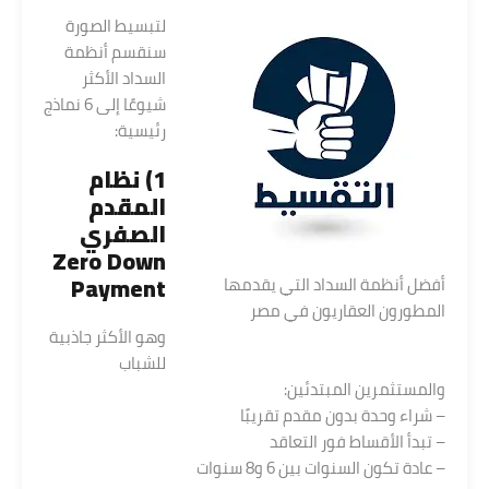
لتبسيط الصورة
سنقسم أنظمة
السداد الأكثر
شيوعًا إلى 6 نماذج
رئيسية:
1) نظام
المقدم
الصفري
Zero Down
Payment
أفضل أنظمة السداد التي يقدمها
المطورون العقاريون في مصر
وهو الأكثر جاذبية
للشباب
والمستثمرين المبتدئين:
– شراء وحدة بدون مقدم تقريبًا
– تبدأ الأقساط فور التعاقد
– عادة تكون السنوات بين 6 و8 سنوات