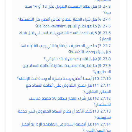
27.3
3) هل نظام التقسيط الطويل مثل 12 أو 14 سنة
جيد؟
27.4
4) هل شراء العقار بنظام الكاش أفضل من التقسيط؟
27.5
5) ما هو نظام البالون Balloon Payment؟
27.6
6) كيف أحدد القسط الشهري المناسب لي قبل شراء
العقار؟
27.7
7) ما هي المصاريف الإضافية التي يجب الانتباه لها
قبل شراء وحدة بالتقسيط؟
27.8
8) هل التقسيط بدون فوائد حقيقي؟
27.9
9) ما الطريقة الصحيحة لمقارنة أنظمة السداد بين
المطورين؟
27.10
10) أيهما أفضل: وحدة جاهزة أم وحدة تحت الإنشاء؟
27.11
11) هل يمكن التفاوض على أنظمة السداد مع
المطور العقاري؟
27.12
12) هل شراء العقار بنظام 0% مقدم مناسب
للاستثمار؟
27.13
13) كيف أتأكد أن نظام السداد المعروض ليس خدعة
تسويقية؟
27.14
14) هل أنظمة السداد في العاصمة الإدارية أفضل
من المدن الأخرى؟