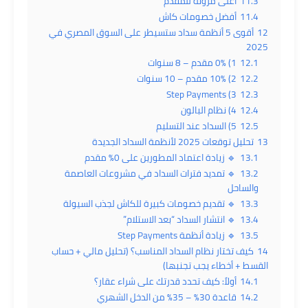
11.3
أعلى مرونة للمقدم
11.4
أفضل خصومات كاش
12
أقوى 5 أنظمة سداد ستسيطر على السوق المصري في
2025
12.1
1) 0% مقدم – 8 سنوات
12.2
2) 10% مقدم – 10 سنوات
3) Step Payments
12.3
12.4
4) نظام البالون
12.5
5) السداد عند التسليم
13
تحليل توقعات 2025 لأنظمة السداد الجديدة
13.1
🔹 زيادة اعتماد المطورين على 0% مقدم
13.2
🔹 تمديد فترات السداد في مشروعات العاصمة
والساحل
13.3
🔹 تقديم خصومات كبيرة للكاش لجذب السيولة
13.4
🔹 انتشار السداد “بعد الاستلام”
13.5
🔹 زيادة أنظمة Step Payments
14
كيف تختار نظام السداد المناسب؟ (تحليل مالي + حساب
القسط + أخطاء يجب تجنبها)
14.1
أولاً: كيف تحدد قدرتك على شراء عقار؟
14.2
قاعدة 30% – 35% من الدخل الشهري