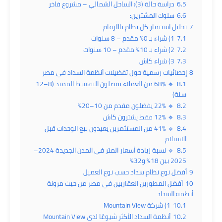
6.5
دراسة حالة (3): الساحل الشمالي – مشروع فاخر
6.6
سلوك المشترين:
7
تحليل استثمار كل نظام بالأرقام
7.1
1) شراء بـ 0% مقدم – 8 سنوات
7.2
2) شراء بـ 10% مقدم – 10 سنوات
7.3
3) شراء كاش
8
إحصائيات رسمية حول تفضيلات أنظمة السداد في مصر
8.1
🔹 68% من العملاء يفضلون التقسيط الممتد (8–12
سنة)
8.2
🔹 22% يفضلون مقدم من 10–20%
8.3
🔹 12% فقط يشترون كاش
8.4
🔹 41% من المستثمرين يعيدون بيع الوحدات قبل
الاستلام
8.5
🔹 نسبة زيادة أسعار المتر في المدن الجديدة 2024–
2025 بين 18% و32%
9
أفضل نوع نظام سداد حسب نوع العميل
10
أفضل المطورين العقاريين في مصر من حيث مرونة
أنظمة السداد
10.1
1) شركة Mountain View
10.2
أنظمة السداد الأكثر شيوعًا لدى Mountain View