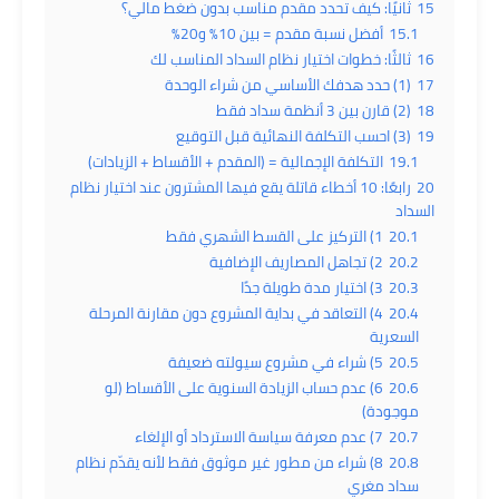
15
ثانيًا: كيف تحدد مقدم مناسب بدون ضغط مالي؟
15.1
أفضل نسبة مقدم = بين 10% و20%
16
ثالثًا: خطوات اختيار نظام السداد المناسب لك
17
(1) حدد هدفك الأساسي من شراء الوحدة
18
(2) قارن بين 3 أنظمة سداد فقط
19
(3) احسب التكلفة النهائية قبل التوقيع
19.1
التكلفة الإجمالية = (المقدم + الأقساط + الزيادات)
20
رابعًا: 10 أخطاء قاتلة يقع فيها المشترون عند اختيار نظام
السداد
20.1
1) التركيز على القسط الشهري فقط
20.2
2) تجاهل المصاريف الإضافية
20.3
3) اختيار مدة طويلة جدًا
20.4
4) التعاقد في بداية المشروع دون مقارنة المرحلة
السعرية
20.5
5) شراء في مشروع سيولته ضعيفة
20.6
6) عدم حساب الزيادة السنوية على الأقساط (لو
موجودة)
20.7
7) عدم معرفة سياسة الاسترداد أو الإلغاء
20.8
8) شراء من مطور غير موثوق فقط لأنه يقدّم نظام
سداد مغري