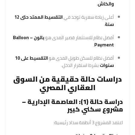
والكاش
.
أعلى زيادة سعرية توجد في
التقسيط الممتد حتى 12
سنة
.
أفضل نظام للاستثمار قصير المدى هو
بالون – Balloon
.
Payment
أفضل نظام للسكن طويل المدى هو
التقسيط على 10
سنوات
بشرط استقرار الدخل.
دراسات حالة حقيقية من السوق
العقاري المصري
دراسة حالة (1): العاصمة الإدارية –
مشروع سكني كبير
اعتمد المشروع 3 أنظمة سداد رئيسية: