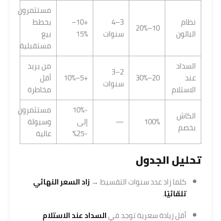
مستثمرون
نظام
3–4
+10–
بخطط
10–20%
البالون
سنوات
15%
بيع
مستقبلية
السداد
من يريد
2–3
عند
20–30%
+5–10%
أقل
سنوات
الاستلام
مخاطرة
-10%
مستثمرون
الكاش
100%
—
إلى
وسيولة
بخصم
-25%
عالية
تحليل الجدول
كلما زاد عدد سنوات التقسيط →
زاد السعر النهائي
تلقائيًا
.
أقل زيادة سعرية توجد في
السداد عند الاستلام