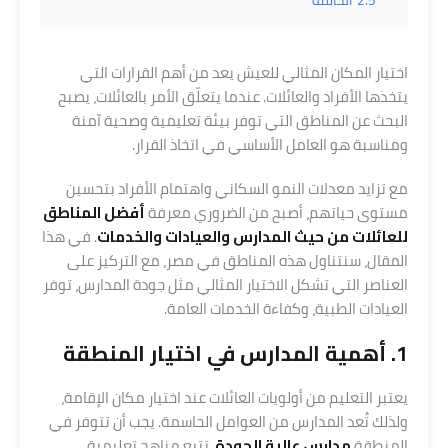
اختيار المكان المثالي للعيش يعد من أهم القرارات التي
يتخذها الأفراد والعائلات. عندما يتعلّق الأمر بالعائلات، يصبح
البحث عن المناطق التي توفر بيئة تعليمية وصحية آمنة
ومناسبة هو العامل الأساسي في اتخاذ القرار.
مع تزايد معدلات النمو السكاني واهتمام الأفراد بتحسين
مستوى حياتهم، أصبح من الضروري معرفة
أفضل
المناطق
للعائلات من حيث المدارس والعيادات والخدمات
. في هذا
المقال، سنتناول هذه المناطق في مصر، مع التركيز على
العناصر التي تشكل الاختيار المثالي مثل جودة المدارس، توفر
العيادات الطبية، وكفاءة الخدمات العامة.
1. أهمية
المدارس
في اختيار المنطقة
يعتبر التعليم من أولويات العائلات عند اختيار مكان الإقامة،
ولذلك تُعد المدارس من العوامل الحاسمة. يجب أن تتوفر في
المنطقة
مدارس عالية الجودة
، تتبع مناهج تعليمية