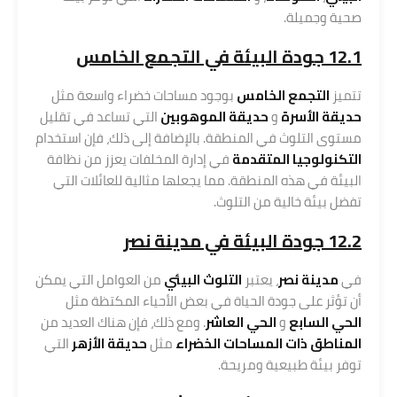
صحية وجميلة.
12.1 جودة البيئة في التجمع الخامس
تتميز
التجمع الخامس
بوجود مساحات خضراء واسعة مثل
حديقة الأسرة
و
حديقة الموهوبين
التي تساعد في تقليل
مستوى التلوث في المنطقة. بالإضافة إلى ذلك، فإن استخدام
التكنولوجيا المتقدمة
في إدارة المخلفات يعزز من نظافة
البيئة في هذه المنطقة. مما يجعلها مثالية للعائلات التي
تفضل بيئة خالية من التلوث.
12.2 جودة البيئة في مدينة نصر
في
مدينة نصر
، يعتبر
التلوث البيئي
من العوامل التي يمكن
أن تؤثر على جودة الحياة في بعض الأحياء المكتظة مثل
الحي السابع
و
الحي العاشر
. ومع ذلك، فإن هناك العديد من
المناطق ذات المساحات الخضراء
مثل
حديقة الأزهر
التي
توفر بيئة طبيعية ومريحة.