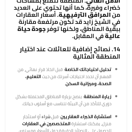
الأمن العالي
. المنطقة تتمتع بمساحات
خضراء وفيرة، كما أنها تحتوي على العديد
من
المرافق الترفيهية
. أسعار العقارات
في الشيخ زايد قد تكون مرتفعة مقارنة
ببقية المناطق، ولكنها توفر
جودة حياة
عالية
في المقابل.
14. نصائح إضافية للعائلات عند اختيار
المنطقة المثالية
تحليل احتياجاتك الخاصة
: قبل اتخاذ قرار نهائي، من
المهم أن تحدد احتياجات أسرتك من حيث
التعليم،
الصحة، وميزانية السكن
.
زيارة المنطقة
: ينصح بزيارة المناطق المحتملة بشكل
دوري للتأكد من أن البيئة تتناسب مع أسلوب حياتك.
استشارة الخبراء العقاريين
: قبل
شراء
أو استئجار
منزل، يمكنك استشارة
المتخصصين في العقارات
للحصول على النصائح الدقيقة حول الأسعار ومستوى