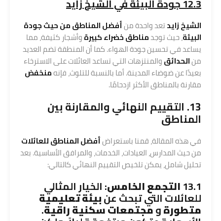
12.3 جودة البيئة في الشيخ زايد
الشيخ زايد
تعد واحدة من
أفضل المناطق من حيث جودة
البيئة
، حيث توجد
مناطق خضراء كبيرة
وأشجار كثيفة، مما
يساعد في تحسين جودة الهواء. كما أن المنطقة تضم العديد
من
الحدائق
والمنتزهات التي تساعد العائلات على الاسترخاء
بعيدًا عن ضوضاء المدينة. أما بالنسبة للتلوث، فإنه
منخفض
مقارنة بالمناطق الأكثر ازدحامًا.
13. التقييم النهائي والمقارنة بين
المناطق
في هذه المقالة، قمنا باستعراض
أفضل المناطق للعائلات
من حيث المدارس، العيادات، الخدمات، والمرافق الأساسية. بعد
تحليل شامل، يمكن تلخيص التقييم النهائي كالتالي:
13.1
التجمع الخامس
: الخيار المثالي
للعائلات التي تبحث عن
بيئة تعليمية
متطورة
و
مجتمعات سكنية راقية
.