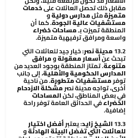
الأسعار قد تكون مرتفعة قليلاً، ولكن
مقابل ذلك تحصل العائلات على
خدمات
متميزة
مثل
مدارس دولية
و
مستشفيات عالية الجودة
. كما أن
المنطقة تميزت بـ
مساحات خضراء
واسعة ومرافق ترفيهية متميزة.
13.2
مدينة نصر
: خيار جيد للعائلات التي
تبحث عن
أسعار معقولة
و
مرافق
متنوعة
. تمتاز المنطقة بوجود العديد من
المدارس الحكومية والأهلية
، إلى جانب
توفر
مستشفيات متطورة
. من ناحية
أخرى، تواجه مدينة نصر
مشكلة الازدحام
في بعض المناطق، لكن
المساحات
الخضراء
في الحدائق العامة توفر راحة
إضافية.
13.3
الشيخ زايد
: يعتبر
أفضل اختيار
للعائلات التي تفضل البيئة الهادئة
و