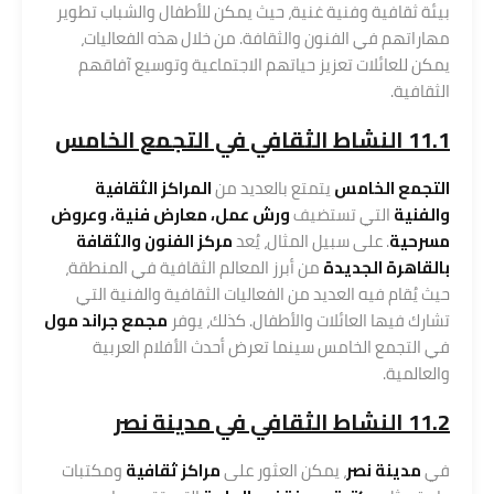
بيئة ثقافية وفنية غنية، حيث يمكن للأطفال والشباب تطوير
مهاراتهم في الفنون والثقافة. من خلال هذه الفعاليات،
يمكن للعائلات تعزيز حياتهم الاجتماعية وتوسيع آفاقهم
الثقافية.
11.1 النشاط الثقافي في التجمع الخامس
التجمع الخامس
يتمتع بالعديد من
المراكز الثقافية
والفنية
التي تستضيف
ورش عمل، معارض فنية، وعروض
مسرحية
. على سبيل المثال، يُعد
مركز الفنون والثقافة
بالقاهرة الجديدة
من أبرز المعالم الثقافية في المنطقة،
حيث يُقام فيه العديد من الفعاليات الثقافية والفنية التي
تشارك فيها العائلات والأطفال. كذلك، يوفر
مجمع جراند مول
في التجمع الخامس سينما تعرض أحدث الأفلام العربية
والعالمية.
11.2 النشاط الثقافي في مدينة نصر
في
مدينة نصر
، يمكن العثور على
مراكز ثقافية
ومكتبات