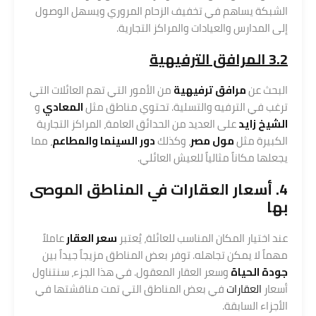
الشبكة يساهم في تخفيف الزحام المروري ويسهل الوصول
إلى المدارس والعيادات والمراكز التجارية.
3.2 المرافق الترفيهية
البحث عن
مرافق ترفيهية
من الأمور التي تهم العائلات التي
ترغب في الترفيه والتسلية. تحتوي مناطق مثل
المعادي
و
الشيخ زايد
على العديد من الحدائق العامة، المراكز التجارية
الكبيرة مثل
مول مصر
، وكذلك
دور السينما والمطاعم
، مما
يجعلها مكاناً مثالياً للعيش العائلي.
4. أسعار
العقارات
في المناطق الموصى
بها
عند اختيار المكان المناسب للعائلة، يُعتبر
سعر
العقار
عاملاً
مهماً لا يمكن تجاهله. توفر بعض المناطق مزيجاً جيداً بين
جودة الحياة
وسعر العقار المعقول. في هذا الجزء، سنتناول
أسعار
العقارات
في بعض المناطق التي تمت مناقشتها في
الأجزاء السابقة.