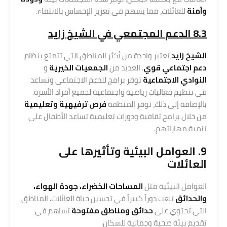
وآمنة
للعائلات، مما يسهم في تعزيز الإحساس بالانتماء.
8.3 الدعم المجتمعي في الشيخ زايد
الشيخ زايد
تعتبر واحدة من أكثر المناطق التي تتمتع بنظام
دعم اجتماعي قوي
. العديد من
الجمعيات الخيرية
و
النوادي الاجتماعية
توفر برامج للدعم الاجتماعي وتساعد
في تنظيم فعاليات رياضية واجتماعية لجميع أفراد الأسرة.
بالإضافة إلى ذلك، توفر المنطقة
فرص ترفيهية وتعليمية
من خلال برامج ثقافية ودورات تعليمية تساعد الأطفال على
تنمية مهاراتهم.
9. العوامل البيئية وتأثيرها على
العائلات
العوامل البيئية مثل
المساحات الخضراء، جودة الهواء،
والحدائق
تلعب دوراً كبيراً في تحسين حياة العائلات. المناطق
التي تحتوي على
حدائق ومناطق مفتوحة
تساهم في
تقديم بيئة صحية وجمالية للسكان.