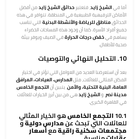
أما في
الشيخ زايد
، فتعتبر
حدائق الشيخ زايد
من أفضل
الأماكن الترفيهية الطبيعية في المنطقة. تتوافر في هذه
الحدائق
مناطق للرياضة والأنشطة البدنية
التي تناسب
جميع أفراد الأسرة. كما أن وجود هذه المساحات الخضراء
يساهم في
خفض درجات الحرارة
في الصيف ويوفر بيئة
صحية للأطفال.
10. التحليل النهائي والتوصيات
بعد أن استعرضنا العديد من العوامل التي تؤثر في اختيار
المكان المثالي للعائلات، مثل
المدارس، العيادات، المرافق
العامة، البنية التحتية، والأمن
، يتبين أن
التجمع الخامس
،
مدينة نصر
، و
الشيخ زايد
هي من بين أبرز الخيارات للعائلات
في القاهرة الكبرى.
10.1
التجمع الخامس
هو الخيار المثالي
للعائلات التي تبحث عن
مدارس دولية
و
مجتمعات سكنية راقية
مع
أسعار
عقارات
مناسبة.