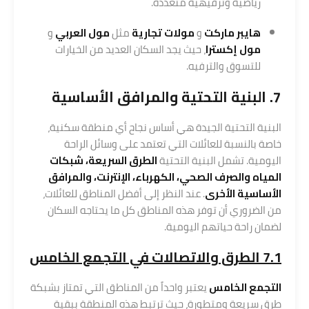
رياضية وترفيهية متعددة.
هايبر ماركت
و
مولات تجارية
مثل
مول العربي
و
مول إكسترا
، حيث يجد السكان العديد من الخيارات
للتسوق والترفيه.
7. البنية التحتية والمرافق الأساسية
البنية التحتية الجيدة هي أساس نجاح أي منطقة سكنية،
خاصة بالنسبة للعائلات التي تعتمد على وسائل الراحة
اليومية. تشمل البنية التحتية
الطرق السريعة، شبكات
المياه والصرف الصحي، الكهرباء، الإنترنت، والمرافق
الأساسية الأخرى
. عند النظر إلى أفضل المناطق للعائلات،
من الضروري أن توفر هذه المناطق كل ما يحتاجه السكان
لضمان راحة حياتهم اليومية.
7.1 الطرق والاتصالات في التجمع الخامس
التجمع الخامس
يعتبر واحداً من المناطق التي تمتاز بشبكة
طرق سريعة ومتطورة، حيث ترتبط هذه المنطقة ببقية