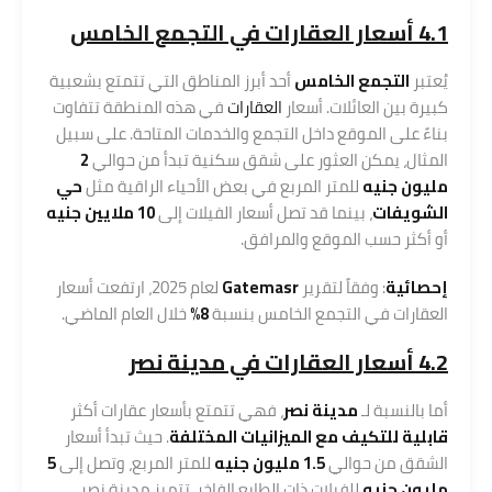
4.1 أسعار
العقارات
في التجمع الخامس
يُعتبر
التجمع الخامس
أحد أبرز المناطق التي تتمتع بشعبية
كبيرة بين العائلات. أسعار
العقارات
في هذه المنطقة تتفاوت
بناءً على الموقع داخل التجمع والخدمات المتاحة. على سبيل
المثال، يمكن العثور على شقق سكنية تبدأ من حوالي
2
مليون جنيه
للمتر المربع في بعض الأحياء الراقية مثل
حي
الشويفات
، بينما قد تصل أسعار الفيلات إلى
10 ملايين جنيه
أو أكثر حسب الموقع والمرافق.
إحصائية
: وفقاً لتقرير
Gatemasr
لعام 2025، ارتفعت أسعار
العقارات في التجمع الخامس بنسبة
8%
خلال العام الماضي.
4.2 أسعار العقارات في مدينة نصر
أما بالنسبة لـ
مدينة نصر
، فهي تتمتع بأسعار عقارات أكثر
قابلية للتكيف مع الميزانيات المختلفة
. حيث تبدأ أسعار
الشقق من حوالي
1.5 مليون جنيه
للمتر المربع، وتصل إلى
5
مليون جنيه
للفيلات ذات الطابع الفاخر. تتميز مدينة نصر