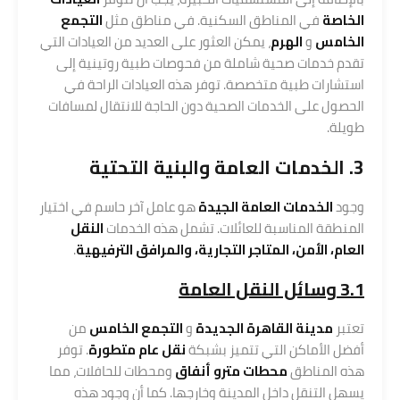
الخاصة
في المناطق السكنية. في مناطق مثل
التجمع
الخامس
و
الهرم
، يمكن العثور على العديد من العيادات التي
تقدم خدمات صحية شاملة من فحوصات طبية روتينية إلى
استشارات طبية متخصصة. توفر هذه العيادات الراحة في
الحصول على الخدمات الصحية دون الحاجة للانتقال لمسافات
طويلة.
3. الخدمات العامة و
البنية التحتية
وجود
الخدمات العامة الجيدة
هو عامل آخر حاسم في اختيار
المنطقة المناسبة للعائلات. تشمل هذه الخدمات
النقل
العام، الأمن، المتاجر التجارية، والمرافق الترفيهية
.
3.1 وسائل النقل العامة
تعتبر
مدينة القاهرة الجديدة
و
التجمع الخامس
من
أفضل الأماكن التي تتميز بشبكة
نقل عام متطورة
. توفر
هذه المناطق
محطات مترو أنفاق
ومحطات للحافلات، مما
يسهل التنقل داخل المدينة وخارجها. كما أن وجود هذه