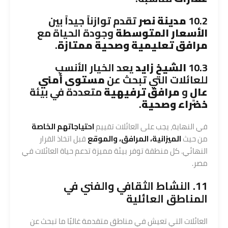
10.2
مدينة نصر
تقدم توازناً جيداً بين
الأسعار المتوسطة
وجودة الحياة مع
مرافق تعليمية وصحية ممتازة
.
10.3
الشيخ زايد
يعد الخيار الأنسب
للعائلات التي تبحث عن
مستوى أمني
عالٍ
و
مرافق ترفيهية
متعددة في بيئة
خضراء وصحية
.
في النهاية، يجب على العائلات تقييم
احتياجاتهم الخاصة
من حيث
الميزانية، المرافق، والموقع
قبل اتخاذ القرار
النهائي. كل منطقة توفر بيئة مميزة تدعم حياة العائلات في
مصر.
11. النشاط الثقافي والفني في
المناطق العائلية
العائلات التي تعيش في مناطق متقدمة غالبًا ما تبحث عن