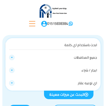
01515838384
جميع المحافظات
ايجار / شراء
اي نوعيه عقار
البحث عن ميزات معينة