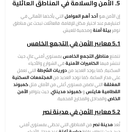
5. الأمن والسلامة في المناطق العائلية
إن الأمن هو
أحد أهم العوامل
التي يأخذها الأهالي في
اعتبارهم عند اختيار مكان للإقامة. فالعائلات تبحث عن مناطق
توفر
بيئة آمنة
ومحمية للعيش.
5.1 معايير الأمن في التجمع الخامس
تتمتع
مناطق التجمع الخامس
بمستوى أمني عالٍ. حيث
تنتشر فيها
الكاميرات الأمنية
في الشوارع والأحياء
السكنية، كما يوجد العديد من
دوريات الشرطة
التي تعمل
على مدار الساعة. كما توجد العديد من
المجتمعات السكنية
المغلقة
التي تضمن مستوى أعلى من الأمان، مثل
كمبوند
القطامية هايتس
و
كمبوند مدينتي
، حيث يتوافر
الأمن
الخاص
والمداخل والمخارج المحمية.
5.2 معايير الأمن في مدينة نصر
تُعد
مدينة نصر
من المناطق التي تحظى بمستوى أمني
جيد، حيث تتوافر نقاط
حراسة ثابتة
عند مدخل الأحياء،