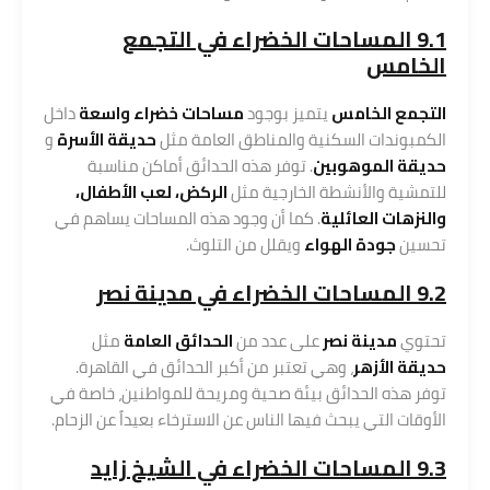
9.1 المساحات الخضراء في التجمع
الخامس
التجمع الخامس
يتميز بوجود
مساحات خضراء واسعة
داخل
الكمبوندات السكنية والمناطق العامة مثل
حديقة الأسرة
و
حديقة الموهوبين
. توفر هذه الحدائق أماكن مناسبة
للتمشية والأنشطة الخارجية مثل
الركض، لعب الأطفال،
والنزهات العائلية
. كما أن وجود هذه المساحات يساهم في
تحسين
جودة الهواء
ويقلل من التلوث.
9.2 المساحات الخضراء في مدينة نصر
تحتوي
مدينة نصر
على عدد من
الحدائق العامة
مثل
حديقة الأزهر
، وهي تعتبر من أكبر الحدائق في القاهرة.
توفر هذه الحدائق بيئة صحية ومريحة للمواطنين، خاصة في
الأوقات التي يبحث فيها الناس عن الاسترخاء بعيداً عن الزحام.
9.3 المساحات الخضراء في الشيخ زايد