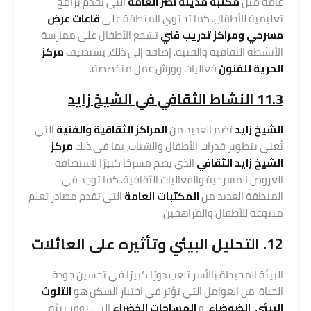
عامة مثل
مكتبة مدينة نصر العامة
التي تقدم برامج
تعليمية للأطفال. كما تحتوي المنطقة على
قاعات عرض
مسرحي ومراكز تدريب فني
تشجع الأطفال على ممارسة
الأنشطة الثقافية والفنية. إضافة إلى ذلك، يستضيف
مركز
الحرية للفنون
فعاليات وورش عمل متخصصة.
11.3 النشاط الثقافي في الشيخ زايد
الشيخ زايد
تضم العديد من
المراكز الثقافية والفنية
التي
تُعنى بتطوير قدرات الأطفال والشباب، بما في ذلك
مركز
الشيخ زايد الثقافي
الذي يضم مسرحًا كبيرًا لاستضافة
العروض المسرحية والفعاليات الثقافية. كما توجد في
المنطقة العديد من
المكتبات العامة
التي تقدم مصادر تعلم
متنوعة للأطفال والمراهقين.
12. التحليل البيئي وتأثيره على العائلات
البيئة المحيطة بالأسر تلعب دورًا كبيرًا في تحسين جودة
الحياة. من العوامل التي تؤثر في اختيار السكن هو
التلوث
البيئي
،
الضوضاء
، و
المساحات الخضراء
التي توفر بيئة