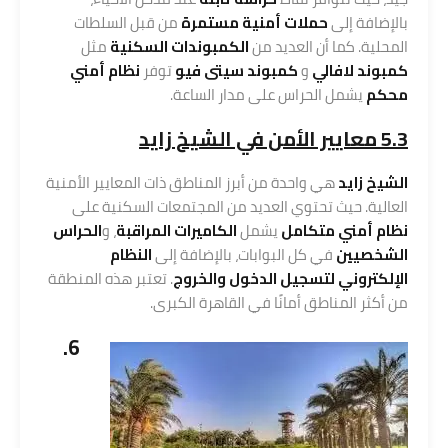
بالإضافة إلى
حملات أمنية مستمرة
من قبل السلطات
المحلية. كما أن العديد من
الكمبوندات السكنية
مثل
كمبوند لافالي
و
كمبوند سيتى فيو
توفر
نظام أمني
محكم
يشمل الحراس على مدار الساعة.
5.3 معايير الأمن في الشيخ زايد
الشيخ زايد
هي واحدة من أبرز المناطق ذات المعايير الأمنية
العالية. حيث تحتوي العديد من المجتمعات السكنية على
نظام أمني متكامل
يشمل
الكاميرات المراقبة
، و
الحراس
الشخصيين
في كل البوابات، بالإضافة إلى
النظام
الإلكتروني لتسجيل الدخول والخروج
. تعتبر هذه المنطقة
من أكثر المناطق أمانًا في القاهرة الكبرى.
6.