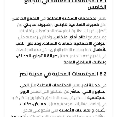
8.1 المجتمعات المغلقة في التجمع
الخامس
تعتبر
المجتمعات السكنية المغلقة
في
التجمع الخامس
مثل
كمبوند القطامية هايتس
و
كمبوند مدينتي
من
أفضل الخيارات العائلية. توفر هذه المجتمعات بيئة آمنة
ومريحة، مع
نظام أمني متكامل
، وأماكن ترفيهية مثل
النوادي الاجتماعية، حمامات السباحة، ومناطق اللعب
للأطفال
. كما يساهم النظام الإداري داخل هذه المجتمعات
في تقديم خدمات متميزة مثل
صيانة الشوارع، الحدائق،
وتنظيف المناطق العامة
.
8.2 المجتمعات المحلية في مدينة نصر
في
مدينة نصر
، تعتبر
المجتمعات المحلية
مثل
الحي
السابع
و
الحي العاشر
من المناطق التي تعكس
الروح
المجتمعية
. السكان في هذه المناطق يتعاونون بشكل كبير
في إقامة الفعاليات المجتمعية مثل
المعارض، حفلات
الأعياد، والفعاليات الثقافية
التي تشجع على تفاعل
العائلات مع بعضها البعض. توفر هذه المجتمعات بيئة
ودودة