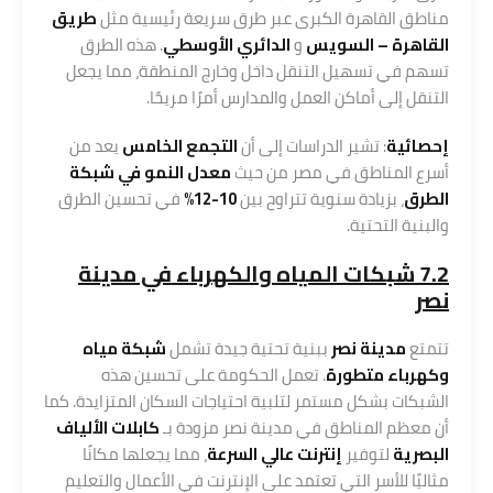
مناطق القاهرة الكبرى عبر طرق سريعة رئيسية مثل
طريق
القاهرة – السويس
و
الدائري الأوسطي
. هذه الطرق
تسهم في تسهيل التنقل داخل وخارج المنطقة، مما يجعل
التنقل إلى أماكن العمل والمدارس أمرًا مريحًا.
إحصائية
: تشير الدراسات إلى أن
التجمع الخامس
يعد من
أسرع المناطق في مصر من حيث
معدل النمو في شبكة
الطرق
، بزيادة سنوية تتراوح بين
10-12%
في تحسين الطرق
والبنية التحتية.
7.2 شبكات المياه والكهرباء في مدينة
نصر
تتمتع
مدينة نصر
ببنية تحتية جيدة تشمل
شبكة مياه
وكهرباء متطورة
. تعمل الحكومة على تحسين هذه
الشبكات بشكل مستمر لتلبية احتياجات السكان المتزايدة. كما
أن معظم المناطق في مدينة نصر مزودة بـ
كابلات الألياف
البصرية
لتوفير
إنترنت عالي السرعة
، مما يجعلها مكانًا
مثاليًا للأسر التي تعتمد على الإنترنت في الأعمال والتعليم