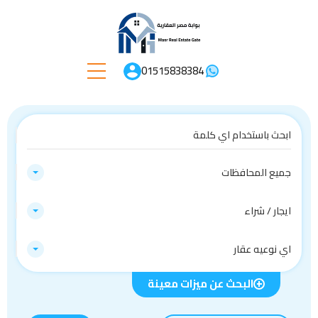
01515838384
جميع المحافظات
ايجار / شراء
اي نوعيه عقار
البحث عن ميزات معينة