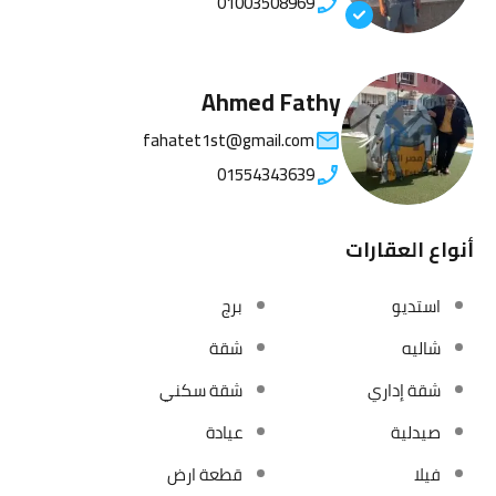
01003508969
Ahmed Fathy
fahatet1st@gmail.com
01554343639
أنواع العقارات
استديو
برج
شاليه
شقة
شقة إداري
شقة سكني
صيدلية
عيادة
فيلا
قطعة ارض