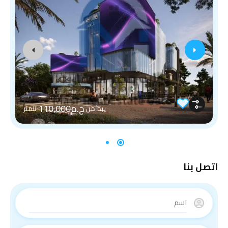
ج.م110,000
يبدأ من
للمتر
اتصل بنا