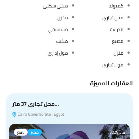
كمبوند
مبني سكني
محل تجاري
مخزن
مدرسة
مستشفي
مصنع
مكتب
منزل
مول إداري
مول تجاري
العقارات المميزة
محل تجاري 37 متر…
Cairo Governorate , Egypt
بناء 2028
مميز
للبيع