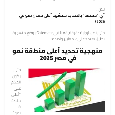
لكن…
أي “منطقة” بالتحديد ستشهد أعلى معدل نمو في
2025؟
حتى نصل لإجابة دقيقة، قمنا في Gatemasr بوضع منهجية
تحليل تعتمد على 7 معايير واضحة:
منهجية تحديد أعلى منطقة نمو
في مصر 2025
حتى
يكون
الحكم
على
“أعلى
منطق
ة
نمو”