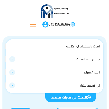
01515838384
جميع المحافظات
ايجار / شراء
اي نوعيه عقار
البحث عن ميزات معينة