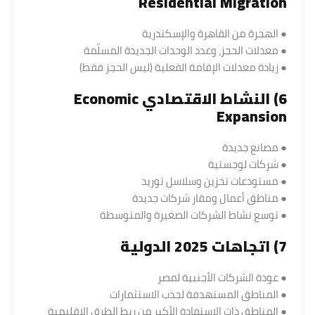
Residential Migration
● الهجرة من القاهرة والإسكندرية
● معدلات الحجز، وعدد الوحدات الجديدة المسلّمة
● زيادة معدلات الإقامة الفعلية (ليس الحجز فقط)
6) النشاط الاقتصادي Economic
Expansion
● مصانع جديدة
● شركات لوجستية
● مستودعات تخزين وسلاسل توريد
● مناطق أعمال ومقار شركات جديدة
● توسع نشاط الشركات الصغيرة والمتوسطة
7) اتجاهات 2025 الدولية
● عودة الشركات الأجنبية لمصر
● المناطق المستهدفة لجذب الاستثمارات
● المناطق ذات الاستفادة الأكبر من ربط الطرق الإقليمية