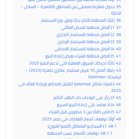
35
جدول مقارنة تفصيلي بين المناطق (القاهرة – الساحل –
الدلتا)
36
ثانيًا: المنطقة الأكثر جذبًا وفق نوع الاستثمار
37
1) أفضل منطقة للسكن العائلي
38
2) أفضل منطقة للاستثمار التجاري
39
3) أفضل منطقة للاستثمار الإداري
40
4) أفضل منطقة للاستثمار الفندقي
41
5) أفضل منطقة للشراء بغرض إعادة البيع
42
ثالثًا: تحركات السوق الفعلية التي تدعم النمو 2025
43
رابعًا: أفضل 10 فرص استثمار عقاري جاهزة (2025) –
ترشيحات Gatemasr
44
خامسًا: نصائح Gatemasr لتقليل المخاطر وزيادة العائد في
2025
45
3) ركّز على الوحدات ذات الطلب الدائم
46
4) لا تعتمد على إعادة البيع السريع
47
5) قارن دائمًا بين 3 مطورين قبل الشراء
48
أولًا: توقعات أسعار العقارات في مصر 2025
48.1
1) السيناريو المتفائل (النمو القوي)
48.1.1
توقعات الأسعار حسب المنطقة