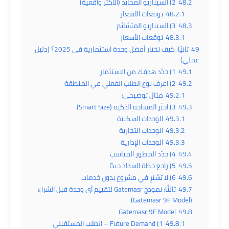
48.2
2) السيناريو المحايد (الأكثر واقعية)
48.2.1
توقعات الأسعار
48.3
3) السيناريو المتشائم
48.3.1
توقعات الأسعار
49
ثانيًا: كيف تختار أفضل وحدة استثمارية في 2025؟ (دليل
عملي)
49.1
1) حدّد هدفك من الاستثمار
49.2
2) اعرف نوع الطلب الفعلي في المنطقة
49.2.1
مثال توضيحي:
49.3
3) اختَر المساحة الذكية (Smart Size)
49.3.1
الوحدات السكنية
49.3.2
الوحدات التجارية
49.3.3
الوحدات الإدارية
49.4
4) حدّد المطور المناسب
49.5
5) راجع خطة السداد جيدًا
49.6
6) لا تشترِ في مشروع بدون خدمات
49.7
ثالثًا: نموذج Gatemasr لتقييم أي وحدة قبل الشراء
(Gatemasr 9F Model)
Gatemasr 9F Model
49.8
49.8.1
1) Future Demand – الطلب المستقبلي