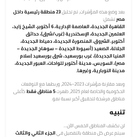
بعد وضع هذه المؤشرات، تم تحليل
23 منطقة رئيسية داخل
مصر
تشمل:
القاهرة الجديدة، العاصمة الإدارية، 6 أكتوبر، الشيخ زايد،
العلمين الجديدة، الإسكندرية (غرب/شرق)، حدائق
أكتوبر، الشروق، المنصورة الجديدة، دمياط الجديدة،
الجلالة، الصعيد (أسيوط الجديدة – سوهاج الجديدة –
المنيا الجديدة)، غرب بورسعيد، شرق بورسعيد (سلام
مصر)، السويس، مدينة أكتوبر للواحات، العبور الجديدة،
مدينة النوبارية، وغيرها.
وبعد مقارنة مؤشرات 2023–2024، وربطها مع التوقعات
الحكومية والخاصة لعام 2025، ظهرت
5 مناطق فقط
كأعلى
مناطق مرشحة لتحقيق أكبر نسبة نمو.
تنبيه
لن نكشف المناطق الخمس الآن…
سيتم عرض كل منطقة بالتفصيل في
الجزء الثاني والثالث