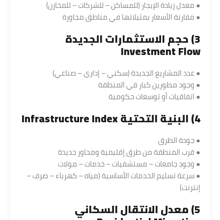
● معدل زيادة الإيجار (للمساكن – للشركات – للمخازن)
● مقارنة الأسعار بمثيلاتها في مناطق مجاورة
3) حجم الاستثمارات الجديدة
Investment Flow
● عدد المشاريع الجديدة (سكني – إداري – صناعي)
● وجود مطورين كبار في المنطقة
● اتفاقيات أو توسعات حكومية
4) البنية التحتية Infrastructure Index
● جودة الطرق
● قرب المنطقة من طرق إقليمية ومحاور جديدة
● وجود جامعات – مستشفيات – خدمات – مولات
● سرعة تسليم الخدمات الأساسية (مياه – كهرباء – صرف –
إنترنت)
5) معدل الانتقال السكاني