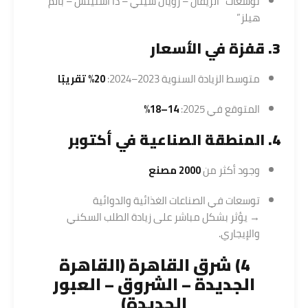
توسعات “الريفان – رويال سيتي – ذا استيتس – بالم
هيلز”
3. قفزة في الأسعار
متوسط الزيادة السنوية 2023–2024:
20% تقريبًا
المتوقع في 2025:
14–18%
4. المنطقة الصناعية في أكتوبر
وجود أكثر من
2000 مصنع
توسعات في الصناعات الغذائية والدوائية
→ يؤثر بشكل مباشر على زيادة الطلب السكني
والإيجاري.
4) شرق القاهرة (القاهرة
الجديدة – الشروق – العبور
الجديدة)