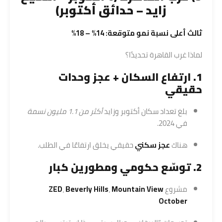
زايد – حدائق أكتوبر)
ثالث أعلى نسبة نمو متوقعة: 14% – 18%
لماذا غرب القاهرة تحديدًا؟
1. ارتفاع السكان + عجز وحدات
حقيقي
بلغ تعداد سكان أكتوبر وزايد
أكثر من 1.1 مليون نسمة
في 2024.
هناك
عجز سكني
حقيقي يخلق ارتفاعًا في الطلب.
2. توسّع حكومي ومطورين كبار
مشروع
Mountain View
،
Beverly Hills
،
ZED
October