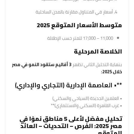
أسعار في المتناول مقارنة بالمدن الساحلية
متوسط الأسعار المتوقع 2025
11،000 – 17،000 للمتر حسب الإطلالة
الخلاصة المرحلية
بنهاية التحليل الثاني تظهر
3 أقاليم ستقود النمو في مصر
خلال 2025:
**• العاصمة الإدارية (التجاري والإداري)
• العلمين الجديدة (السياحي والسكني)
• غرب القاهرة (السكني والاستثماري)**
تحليل مفصّل لأعلى 5 مناطق نموًا في
مصر 2025: الفرص – التحديات – العائد
المتوقع