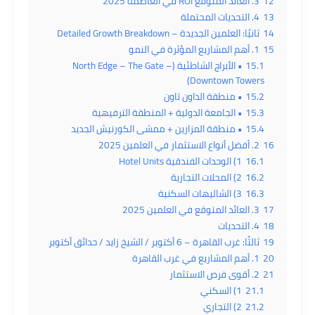
12
3. العائد المتوقع ROI في العاصمة 2025
13
4. التحديات المحتملة
14
ثانيًا: العلمين الجديدة – Detailed Growth Breakdown
15
1. أهم المشاريع المؤثرة في النمو
15.1
• الأبراج الشاطئية (North Edge – The Gate –
Downtown Towers)
15.2
• منطقة الداون تاون
15.3
• الجامعة الدولية + المنطقة الترفيهية
15.4
• منطقة المزارين + ممشى الكورنيش الجديد
16
2. أفضل أنواع الاستثمار في العلمين 2025
16.1
1) الوحدات الفندقية Hotel Units
16.2
2) المحلات التجارية
16.3
3) الشاليهات السكنية
17
3. العائد المتوقع في العلمين 2025
18
4. التحديات
19
ثالثًا: غرب القاهرة – 6 أكتوبر / الشيخ زايد / حدائق أكتوبر
20
1. أهم المشاريع في غرب القاهرة
21
2. أقوى فرص الاستثمار
21.1
1) السكني
21.2
2) التجاري