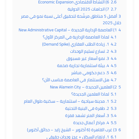
2.6
6) النشاط الاقتصادي Economic Expansion
2.7
7) اتجاهات 2025 الدولية
3
أفضل 5 مناطق مرشّحة لتحقيق أعلى نسبة نمو في مصر
خلال 2025
4
1) العاصمة الإدارية الجديدة – New Administrative Capital
4.1
لماذا العاصمة الإدارية في المركز الأول؟
4.2
1. زيادة الطلب العقاري (Demand Spike)
4.3
2. تسارع تسليم الوحدات
4.4
3. نمو أسعار غير مسبوق
4.5
4. بيئة استثمارية تجارية ضخمة
4.6
5. دعم حكومي مباشر
4.7
هل الاستثمار في العاصمة مناسب الآن؟
5
2) العلمين الجديدة – New Alamein City
5.1
لماذا العلمين الجديدة؟
5.2
1. مدينة سياحية – استثمارية – سكنية طوال العام
5.3
2. طفرة في البنية التحتية
5.4
3. أسعار المتر تشهد قفزة
5.5
4. مراكز أعمال جديدة
6
3) غرب القاهرة (6 أكتوبر – الشيخ زايد – حدائق أكتوبر)
6.1
1. ارتفاع السكان + عجز وحدات حقيقي