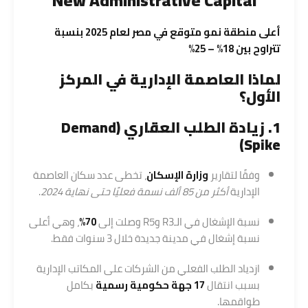
New Administrative Capital
أعلى منطقة نمو متوقع في مصر لعام 2025 بنسبة
تتراوح بين 18% – 25%
لماذا العاصمة الإدارية في المركز
الأول؟
1. زيادة الطلب العقاري (Demand
Spike)
وفقًا لتقارير
وزارة الإسكان
، تخطى عدد سكان العاصمة
الإدارية
أكثر من 85 ألف نسمة فعليًا حتى نهاية 2024
.
نسبة الإشغال في الـR3 وR5 وصلت إلى
70%
، وهي أعلى
نسبة إشغال في مدينة جديدة خلال 3 سنوات فقط.
ازدياد الطلب الفعلي من الشركات على المكاتب الإدارية
بسبب انتقال
17 جهة حكومية رسمية
بكامل
طواقمها.