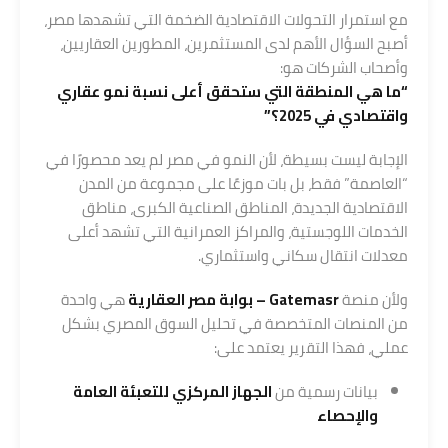
مع استمرار التحولات الاقتصادية الضخمة التي تشهدها مصر،
أصبح السؤال الأهم لدى المستثمرين، المطورين العقاريين،
وأصحاب الشركات هو:
“ما هي المنطقة التي ستحقق أعلى نسبة نمو عقاري
واقتصادي في 2025؟”
الإجابة ليست بسيطة، لأن النمو في مصر لم يعد محصورًا في
“العاصمة” فقط، بل بات موزعًا على مجموعة من المدن
الاقتصادية الجديدة، المناطق الصناعية الكبرى، مناطق
الخدمات اللوجستية، والمراكز العمرانية التي تشهد أعلى
معدلات انتقال سكاني واستثماري.
ولأن منصة
Gatemasr
– بوابة مصر العقارية
هي واحدة
من المنصات المتخصصة في تحليل السوق المصري بشكل
عملي، فهذا التقرير يعتمد على:
بيانات رسمية من
الجهاز المركزي للتعبئة العامة
والإحصاء