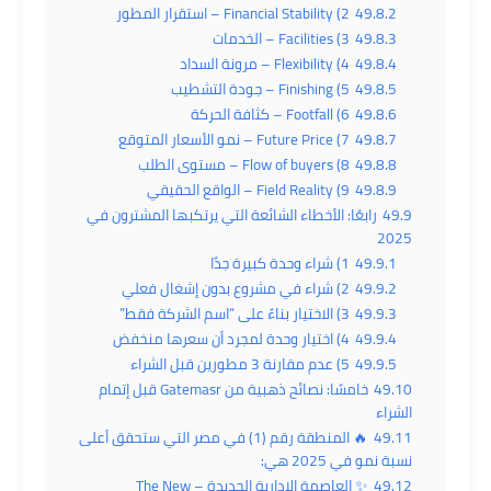
49.8.2
2) Financial Stability – استقرار المطور
49.8.3
3) Facilities – الخدمات
49.8.4
4) Flexibility – مرونة السداد
49.8.5
5) Finishing – جودة التشطيب
49.8.6
6) Footfall – كثافة الحركة
49.8.7
7) Future Price – نمو الأسعار المتوقع
49.8.8
8) Flow of buyers – مستوى الطلب
49.8.9
9) Field Reality – الواقع الحقيقي
49.9
رابعًا: الأخطاء الشائعة التي يرتكبها المشترون في
2025
49.9.1
1) شراء وحدة كبيرة جدًا
49.9.2
2) شراء في مشروع بدون إشغال فعلي
49.9.3
3) الاختيار بناءً على “اسم الشركة فقط”
49.9.4
4) اختيار وحدة لمجرد أن سعرها منخفض
49.9.5
5) عدم مقارنة 3 مطورين قبل الشراء
49.10
خامسًا: نصائح ذهبية من Gatemasr قبل إتمام
الشراء
49.11
🔥 المنطقة رقم (1) في مصر التي ستحقق أعلى
نسبة نمو في 2025 هي:
49.12
✨ العاصمة الإدارية الجديدة – The New