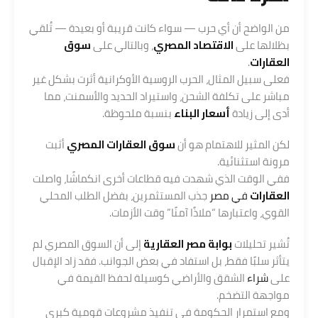
من الواضح أن أي حرب — سواء كانت قريبة أو بعيدة — تُلقي
بظلالها على
الاقتصاد المصري
، وبالتالي على
سوق
العقارات
.
فعلى سبيل المثال، الحرب الروسية الأوكرانية أثرت بشكل غير
مباشر على تكلفة الشحن، واستيراد الحديد والأسمنت، مما
أدى إلى زيادة
أسعار البناء
بنسبة ملحوظة.
لكن المثير للاهتمام هو أن
سوق العقارات المصري
أثبت
مرونة استثنائية.
ففي الوقت الذي شهدت فيه قطاعات أخرى انكماشًا، واصلت
العقارات
في مصر
جذب المستثمرين، بفضل الطلب المحلي
القوي، واعتبارها “ملاذًا آمنًا” وقت الأزمات.
تُشير تحليلات
بوابة مصر العقارية
إلى أن السوق المصري لم
يتأثر سلبًا فقط، بل استفاد في بعض الجوانب. فقد زاد الإقبال
على
شراء
الشقق والأراضي كوسيلة لحفظ القيمة في
مواجهة التضخم.
ومع استمرار الحكومة في تنفيذ مشروعات قومية كبرى