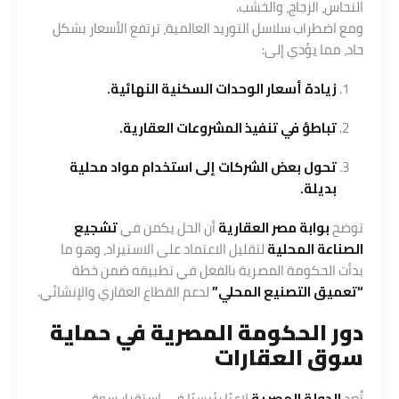
النحاس، الزجاج، والخشب.
ومع اضطراب سلاسل التوريد العالمية، ترتفع الأسعار بشكل
حاد، مما يؤدي إلى:
زيادة أسعار الوحدات السكنية النهائية.
تباطؤ في تنفيذ المشروعات العقارية.
تحول بعض الشركات إلى استخدام مواد محلية
بديلة.
توضح
بوابة مصر العقارية
أن الحل يكمن في
تشجيع
الصناعة المحلية
لتقليل الاعتماد على الاستيراد، وهو ما
بدأت الحكومة المصرية بالفعل في تطبيقه ضمن خطة
“تعميق التصنيع المحلي”
لدعم القطاع العقاري والإنشائي.
دور الحكومة المصرية في حماية
سوق العقارات
تُعد
الدولة المصرية
لاعبًا رئيسيًا في استقرار سوق