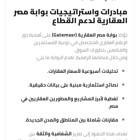
مبادرات واستراتيجيات بوابة مصر
العقارية لدعم القطاع
تؤكد
بوابة مصر العقارية (Gatemasr)
على أهمية دور
الإعلام العقاري المتخصص في توعية المستثمرين
والمتابعين بتطورات السوق.
ومن خلال منصاتها الرقمية، تقدم البوابة ما يلي:
تحليلات أسبوعية لأسعار العقارات.
نصائح استثمارية مبنية على بيانات حقيقية.
تغطية لأبرز المشاريع والمطورين العقاريين في
مصر.
مقارنات شاملة بين المناطق والمدن الجديدة.
تهدف هذه الجهود إلى تعزيز
الشفافية والثقة
بين