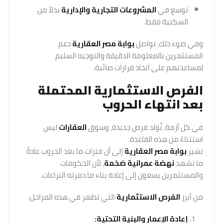
توسع في
المشروعات التجارية والإدارية
بدلاً من
السكنية فقط.
وفي ضوء ذلك، تواصل
بوابة مصر العقارية
دعم
المستثمرين بالمعلومة الدقيقة والتوجيه السليم
لمساعدتهم على اتخاذ قرارات صائبة.
الفرص الاستثمارية المحتملة
بعد انتهاء الحروب
في كل أزمة، تُولد فرص جديدة، وسوق
العقارات
ليس
استثناءً من هذه القاعدة.
تشير
بوابة مصر العقارية
إلى أن فترات ما بعد الحروب عادةً
ما تشهد
نهضة عمرانية ضخمة
، لأن الحكومات
والمستثمرين يسعون إلى إعادة بناء ما دمرته النزاعات.
من أبرز
الفرص الاستثمارية
التي تظهر في هذه المراحل:
إعادة الإعمار والبنية التحتية: