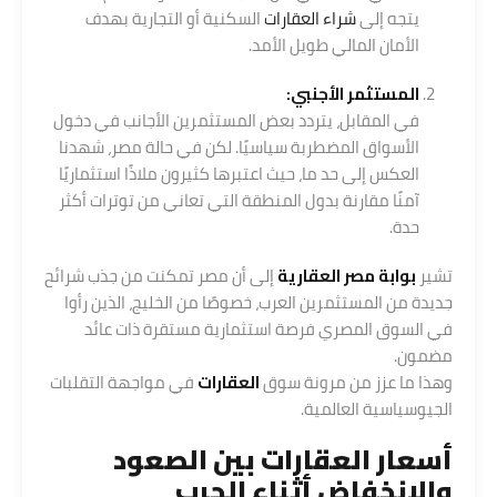
يتجه إلى
شراء العقارات
السكنية أو التجارية بهدف
الأمان المالي طويل الأمد.
المستثمر الأجنبي:
في المقابل، يتردد بعض المستثمرين الأجانب في دخول
الأسواق المضطربة سياسيًا. لكن في حالة مصر، شهدنا
العكس إلى حد ما، حيث اعتبرها كثيرون ملاذًا استثماريًا
آمنًا مقارنة بدول المنطقة التي تعاني من توترات أكثر
حدة.
تشير
بوابة مصر العقارية
إلى أن مصر تمكنت من جذب شرائح
جديدة من المستثمرين العرب، خصوصًا من الخليج، الذين رأوا
في السوق المصري فرصة استثمارية مستقرة ذات عائد
مضمون.
وهذا ما عزز من مرونة سوق
العقارات
في مواجهة التقلبات
الجيوسياسية العالمية.
أسعار العقارات بين الصعود
والانخفاض أثناء الحرب