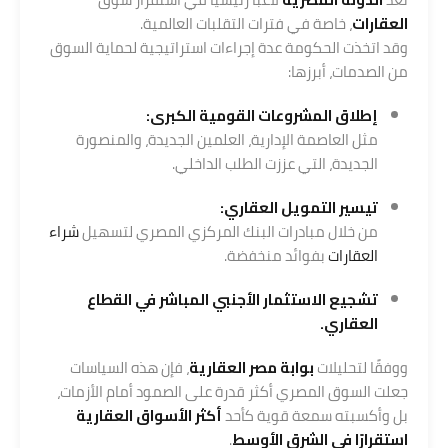
العقارات
، خاصة في فترات التقلبات العالمية.
وقد اتخذت الحكومة عدة إجراءات استراتيجية لحماية السوق
من الصدمات، أبرزها:
إطلاق المشروعات القومية الكبرى:
مثل العاصمة الإدارية، العلمين الجديدة، والمنصورة
الجديدة، التي عززت الطلب الداخلي.
تيسير التمويل العقاري:
من خلال مبادرات البنك المركزي المصري لتسهيل
شراء
العقارات
بفوائد منخفضة.
تشجيع الاستثمار الأجنبي المباشر في القطاع
العقاري.
ووفقًا لتحليلات
بوابة مصر العقارية
، فإن هذه السياسات
جعلت السوق المصري أكثر قدرة على الصمود أمام الأزمات،
بل وأكسبته سمعة قوية كأحد
أكثر الأسواق العقارية
استقرارًا في الشرق الأوسط
.