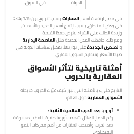
الدولة
في السوق.
في مصر، ارتفعت أسعار
العقارات
بنسب تتراوح بين 15% و30%
في بعض المناطق، بسبب ارتفاع أسعار الحديد والأسمنت،
وزيادة الطلب على الشراء بغرض حفظ القيمة.
ومع ذلك، حافظت المدن الجديدة مثل
العاصمة الإدارية
و
العلمين الجديدة
على توازنها، بفضل سياسات الدولة في
ضبط الأسعار وتنظيم السوق العقاري.
أمثلة تاريخية لتأثر الأسواق
العقارية بالحروب
التاريخ مليء بالأمثلة التي تبرز كيف غيّرت الحروب خريطة
الأسواق العقارية
حول العالم:
أوروبا بعد الحرب العالمية الثانية:
رغم الدمار الهائل، شهدت أوروبا طفرة بناء غير مسبوقة
بعد الحرب، وأصبحت العقارات من أهم محركات النمو
الاقتصادي.