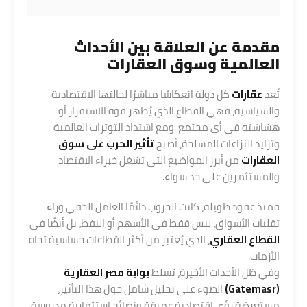
مقدمة عن العلاقة بين الأحداث
العالمية وسوق
العقارات
تُعد
عقارات
كل دولة انعكاسًا مباشرًا لحالتها الاقتصادية
والسياسية، فهي القطاع الذي يُظهر قوة الاستقرار أو
هشاشته في أي مجتمع. ومع اشتداد التوترات العالمية
وتزايد النزاعات المسلحة، أصبح
تأثير الحرب على سوق
العقارات
من أبرز المواضيع التي تشغل خبراء الاقتصاد
والمستثمرين على حد سواء.
فمنذ عقود طويلة، كانت الحروب دائمًا العامل الخفي وراء
تقلبات الأسواق، ليس فقط في الأسهم أو النفط، بل أيضًا في
القطاع العقاري
، الذي يُعتبر من أكثر القطاعات حساسية تجاه
الأزمات.
وفي ظل الأحداث الأخيرة، تسلط
بوابة مصر العقارية
(
Gatemasr
)
الضوء على تحليل شامل حول هذا التأثير،
مستعرضة رؤى اقتصادية عميقة ونصائح استثمارية مدروسة