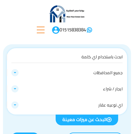
01515838384
جميع المحافظات
ايجار / شراء
اي نوعيه عقار
البحث عن ميزات معينة