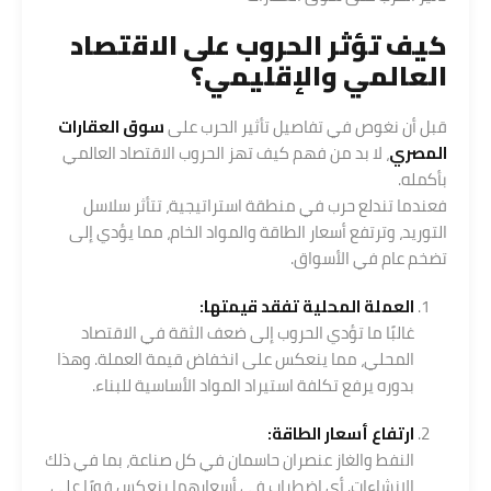
كيف تؤثر الحروب على الاقتصاد
العالمي والإقليمي؟
قبل أن نغوص في تفاصيل تأثير الحرب على
سوق العقارات
المصري
، لا بد من فهم كيف تهز الحروب الاقتصاد العالمي
بأكمله.
فعندما تندلع حرب في منطقة استراتيجية، تتأثر سلاسل
التوريد، وترتفع أسعار الطاقة والمواد الخام، مما يؤدي إلى
تضخم عام في الأسواق.
العملة المحلية تفقد قيمتها:
غالبًا ما تؤدي الحروب إلى ضعف الثقة في الاقتصاد
المحلي، مما ينعكس على انخفاض قيمة العملة. وهذا
بدوره يرفع تكلفة استيراد المواد الأساسية للبناء.
ارتفاع أسعار الطاقة:
النفط والغاز عنصران حاسمان في كل صناعة، بما في ذلك
الإنشاءات. أي اضطراب في أسعارهما ينعكس فورًا على