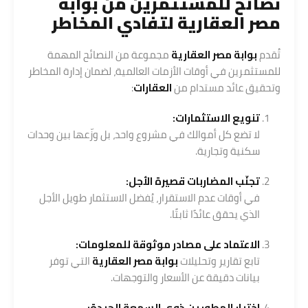
نصائح للمستثمرين من بوابة
مصر العقارية لتفادي المخاطر
تُقدم
بوابة مصر العقارية
مجموعة من النصائح المهمة
للمستثمرين في أوقات الأزمات العالمية، لضمان إدارة المخاطر
وتحقيق عائد مستدام من
العقارات
:
تنويع الاستثمارات:
لا تضع كل أموالك في مشروع واحد، بل وزّعها بين وحدات
سكنية وتجارية.
تجنّب المضاربات قصيرة الأجل:
في أوقات عدم الاستقرار، يُفضل الاستثمار طويل الأجل
الذي يحقق عائدًا ثابتًا.
الاعتماد على مصادر موثوقة للمعلومات:
تابع تقارير وتحليلات
بوابة مصر العقارية
التي توفر
بيانات دقيقة عن الأسعار والتوجهات.
اختيار المطورين ذوي السمعة الجيدة: