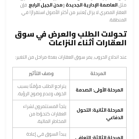
مثل
العاصمة الإدارية الجديدة
و
مدن الجيل الرابع
، فإن
العقار المصري لا يزال يُعتبر من أكثر الأصول استقرارًا في
المنطقة.
تحولات الطلب والعرض في سوق
العقارات أثناء النزاعات
عند اندلاع الحروب، يمر سوق العقارات بعدة مراحل من التغير:
المرحلة
وصف التأثير
يتراجع الطلب مؤقتًا بسبب
المرحلة الأولى: الصدمة
الخوف وعدم وضوح الرؤية.
يلجأ المستثمرون لشراء
المرحلة الثانية: التحول
العقارات كتحوّط من
الدفاعي
المخاطر المالية.
يبدأ السوق في إعادة
المرحلة الثالثة: التعافي