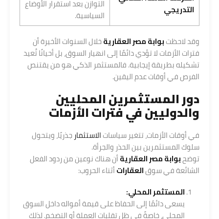
التوازن بعد استقرار الأوضاع
التدريجي
السياسية.
وقد لاحظت
بوابة مصر العقارية
خلال السنوات الأخيرة أن
فترات الأزمات لا تؤدي دائمًا إلى انهيار السوق، بل أحيانًا تُعيد
تشكيله بطريقة إيجابية. فالمستثمر الذكي هو من يقتنص
الفرص في أوقات عدم اليقين.
دور المستثمرين المحليين
والدوليين في فترات الأزمات
في أوقات الأزمات، تتغير سياسات
الاستثمار
جذريًا، ويتحول
سلوك المستثمرين بين الحذر والجرأة.
توضح
بوابة مصر العقارية
أن هناك نوعين من ردود الفعل
الشائعة في سوق
العقارات
أثناء الحروب:
المستثمر المحلي:
يسعى دائمًا إلى الحفاظ على قيمة أمواله داخل السوق
المحلي، خاصةً في ظل تقلبات العملة أو التضخم. لذلك