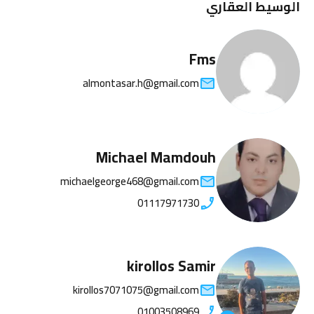
الوسيط العقاري
Fms
almontasar.h@gmail.com
Michael Mamdouh
michaelgeorge468@gmail.com
01117971730
kirollos Samir
kirollos7071075@gmail.com
01003508969