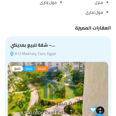
منزل
مول إداري
مول تجاري
العقارات المميزة
شقة للبيع بمدينتي –…
B12 Madinaty, Cairo, Egypt
فرصة
مميز
للبيع
ج.م8,500,000
مقدم