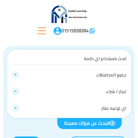
01515838384
جميع المحافظات
ايجار / شراء
اي نوعيه عقار
البحث عن ميزات معينة