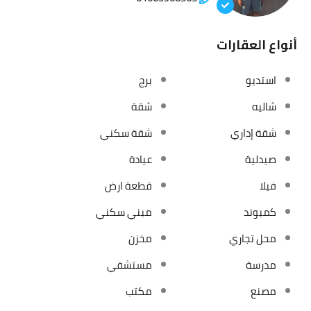
أنواع العقارات
استديو
برج
شاليه
شقة
شقة إداري
شقة سكني
صيدلية
عيادة
فيلا
قطعة ارض
كمبوند
مبني سكني
محل تجاري
مخزن
مدرسة
مستشفي
مصنع
مكتب