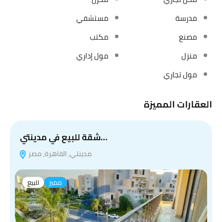
مدرسة
مستشفي
مصنع
مكتب
منزل
مول إداري
مول تجاري
العقارات المميزة
شقة للبيع في مدينتي…
مدينتي, القاهرة, مصر
مميز
للبيع