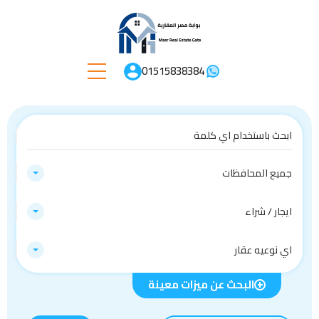
01515838384
جميع المحافظات
ايجار / شراء
اي نوعيه عقار
البحث عن ميزات معينة