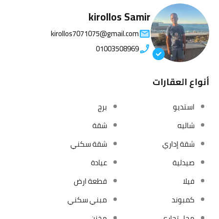
kirollos Samir
kirollos7071075@gmail.com
01003508969
أنواع العقارات
استديو
برج
شاليه
شقة
شقة إداري
شقة سكني
صيدلية
عيادة
فيلا
قطعة ارض
كمبوند
مبني سكني
محل تجاري
مخزن