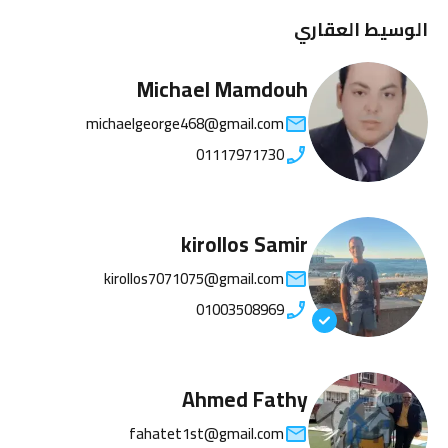
الوسيط العقاري
Michael Mamdouh
michaelgeorge468@gmail.com
01117971730
kirollos Samir
kirollos7071075@gmail.com
01003508969
Ahmed Fathy
fahatet1st@gmail.com