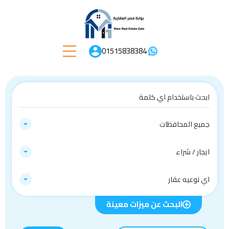
01515838384
جميع المحافظات
ايجار / شراء
اي نوعيه عقار
البحث عن ميزات معينة