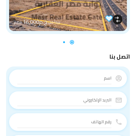
ج.م16,000
يبدأ من
للمتر
اتصل بنا