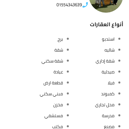
01554343639
أنواع العقارات
استديو
برج
شاليه
شقة
شقة إداري
شقة سكني
صيدلية
عيادة
فيلا
قطعة ارض
كمبوند
مبني سكني
محل تجاري
مخزن
مدرسة
مستشفي
مصنع
مكتب