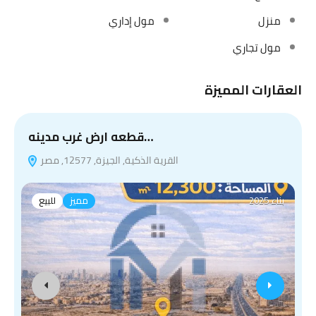
منزل
مول إداري
مول تجاري
العقارات المميزة
قطعه ارض غرب مدينه…
القرية الذكية, الجيزة, 12577, مصر
بناء 2025
مميز
للبيع