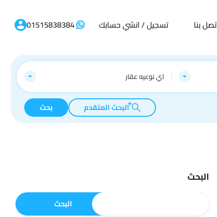
تصل بنا
تسجيل / انشي حسابك
01515838384
اي نوعيه عقار
البحث المتقدم
بحث
البحث
البحث