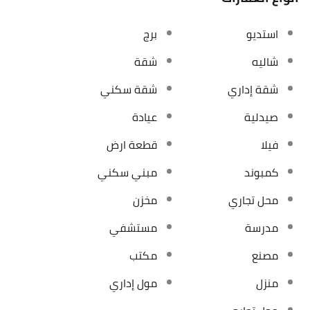
استديو
برج
شاليه
شقة
شقة إداري
شقة سكني
صيدلية
عيادة
فيلا
قطعة ارض
كمبوند
مبني سكني
محل تجاري
مخزن
مدرسة
مستشفي
مصنع
مكتب
منزل
مول إداري