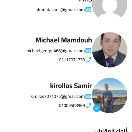
almontasar.h@gmail.com
Michael Mamdouh
michaelgeorge468@gmail.com
01117971730
kirollos Samir
kirollos7071075@gmail.com
01003508969
أنواع العقارات