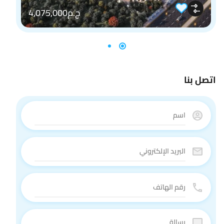
ج.م4,075,000
اتصل بنا