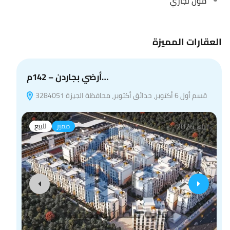
مول تجاري
العقارات المميزة
أرضي بجاردن – 142م…
قسم أول 6 أكتوبر، حدائق أكتوبر، محافظة الجيزة 3284051
بناء 2025
مميز
للبيع