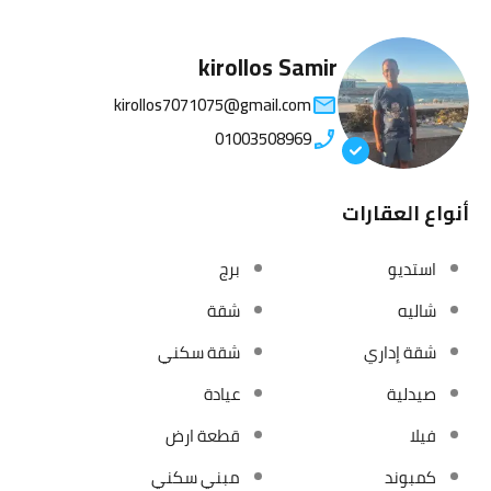
kirollos Samir
kirollos7071075@gmail.com
01003508969
أنواع العقارات
استديو
برج
شاليه
شقة
شقة إداري
شقة سكني
صيدلية
عيادة
فيلا
قطعة ارض
كمبوند
مبني سكني