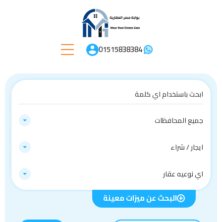
01515838384
جميع المحافظات
ايجار / شراء
اي نوعيه عقار
البحث عن ميزات معينة