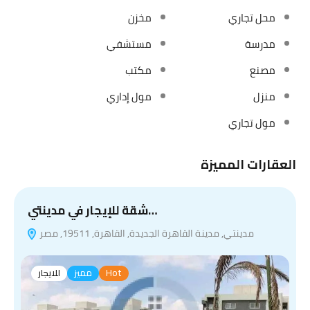
محل تجاري
مخزن
مدرسة
مستشفي
مصنع
مكتب
منزل
مول إداري
مول تجاري
العقارات المميزة
شقة للإيجار في مدينتي…
مدينتي, مدينة القاهرة الجديدة, القاهرة, 19511, مصر
Hot
مميز
للايجار