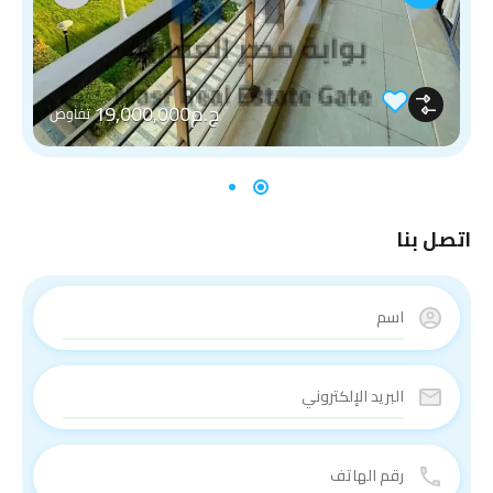
ج.م19,000,000
تفاوض
اتصل بنا