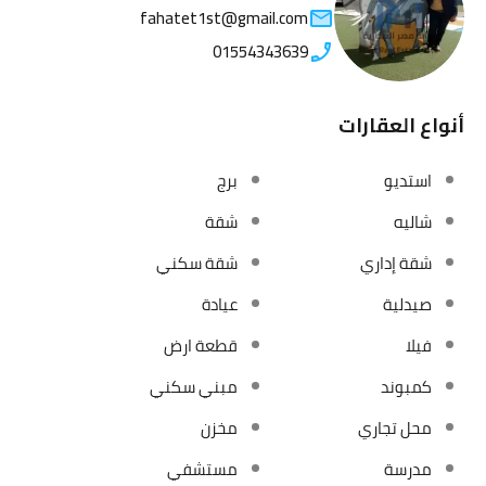
fahatet1st@gmail.com
01554343639
أنواع العقارات
استديو
برج
شاليه
شقة
شقة إداري
شقة سكني
صيدلية
عيادة
فيلا
قطعة ارض
كمبوند
مبني سكني
محل تجاري
مخزن
مدرسة
مستشفي