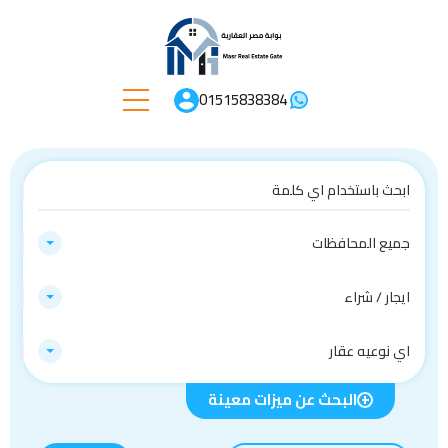
01515838384
جميع المحافظات
ايجار / شراء
اي نوعيه عقار
البحث عن ميزات معينة