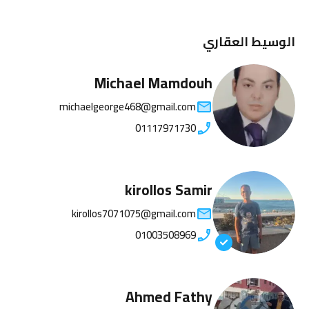
الوسيط العقاري
Michael Mamdouh
michaelgeorge468@gmail.com
01117971730
kirollos Samir
kirollos7071075@gmail.com
01003508969
Ahmed Fathy