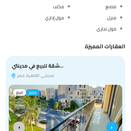
مصنع
مكتب
منزل
مول إداري
مول تجاري
العقارات المميزة
شقة للبيع في مدينتي…
مدينتي, القاهرة, مصر
مميز
للبيع