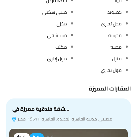
فيلا
قطعة ارض
كمبوند
مبني سكني
محل تجاري
مخزن
مدرسة
مستشفي
مصنع
مكتب
منزل
مول إداري
مول تجاري
العقارات المميزة
شقة فندقية مميزة في…
مدينتي, مدينة القاهرة الجديدة, القاهرة, 19511, مصر
Hot
مميز
للايجار