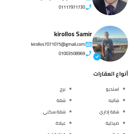
01117971730
kirollos Samir
kirollos7071075@gmail.com
01003508969
أنواع العقارات
استديو
برج
شاليه
شقة
شقة إداري
شقة سكني
صيدلية
عيادة