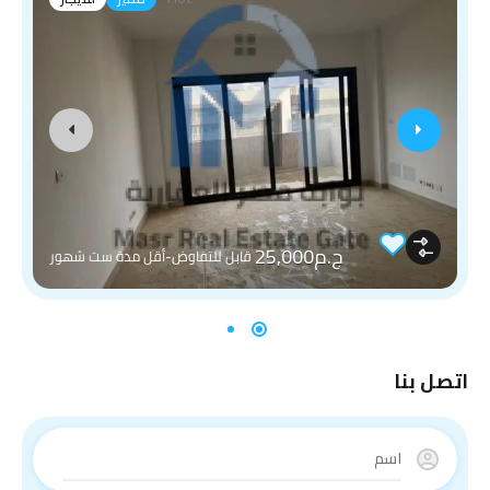
ج.م25,000
قابل للتفاوض-أقل مدة ست شهور
اتصل بنا