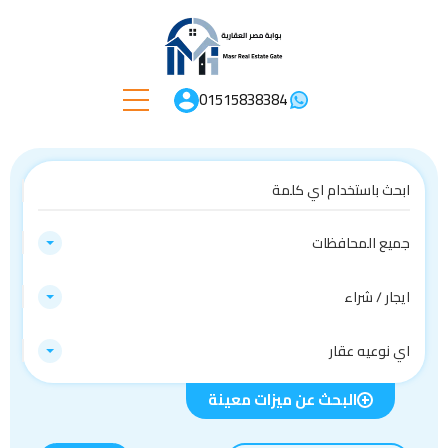
01515838384
جميع المحافظات
ايجار / شراء
اي نوعيه عقار
البحث عن ميزات معينة