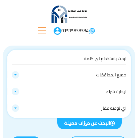
01515838384
جميع المحافظات
ايجار / شراء
اي نوعيه عقار
البحث عن ميزات معينة