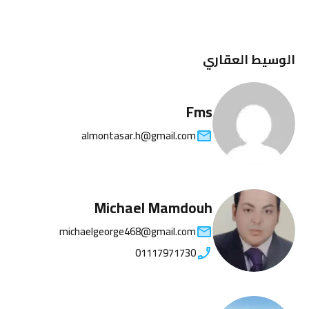
الوسيط العقاري
Fms
almontasar.h@gmail.com
Michael Mamdouh
michaelgeorge468@gmail.com
01117971730