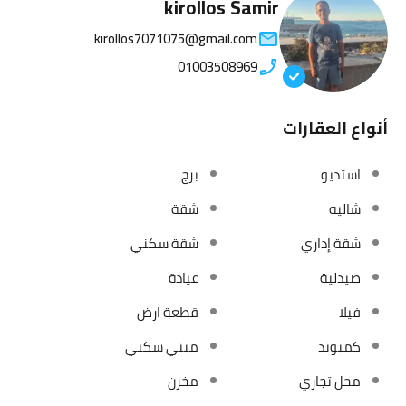
kirollos Samir
kirollos7071075@gmail.com
01003508969
أنواع العقارات
استديو
برج
شاليه
شقة
شقة إداري
شقة سكني
صيدلية
عيادة
فيلا
قطعة ارض
كمبوند
مبني سكني
محل تجاري
مخزن