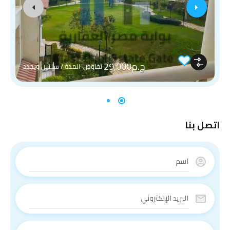
ج.م29,000
تفاوض-المدة / سنتين ويجدد
اتصل بنا