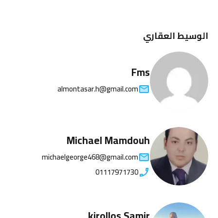
الوسيط العقاري
Fms
almontasar.h@gmail.com
Michael Mamdouh
michaelgeorge468@gmail.com
01117971730
kirollos Samir