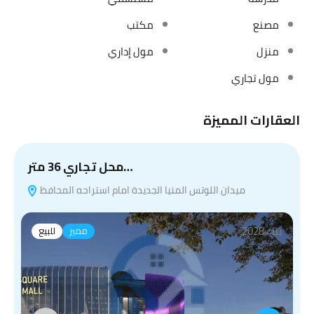
مصنع
مكتب
منزل
مول إداري
مول تجاري
العقارات المميزة
محل تجاري 36 متر…
ميدان اللوتس المنيا الجديدة امام استراحه المحافظ
بناء 2028
مميز
للبيع