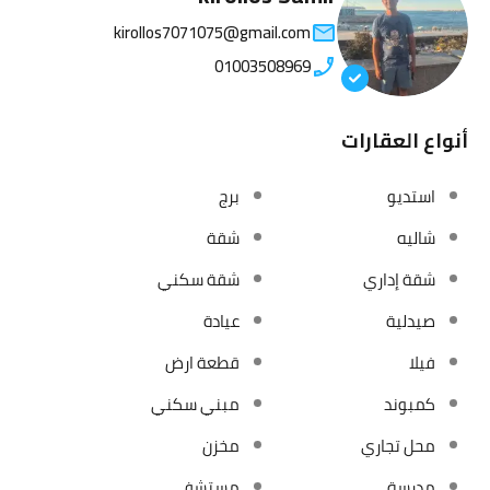
kirollos7071075@gmail.com
01003508969
أنواع العقارات
استديو
برج
شاليه
شقة
شقة إداري
شقة سكني
صيدلية
عيادة
فيلا
قطعة ارض
كمبوند
مبني سكني
محل تجاري
مخزن
مدرسة
مستشفي