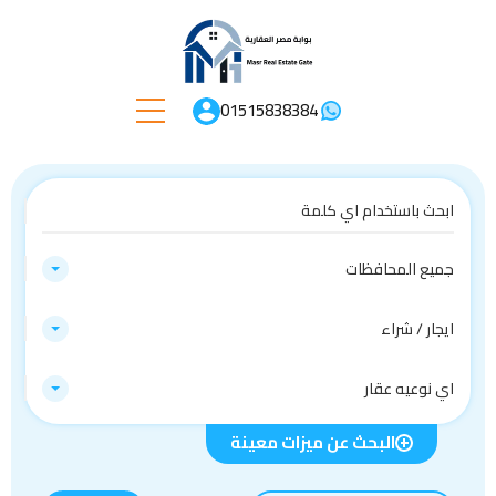
01515838384
جميع المحافظات
ايجار / شراء
اي نوعيه عقار
البحث عن ميزات معينة