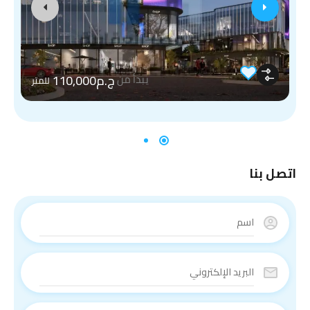
ج.م110,000
يبدأ من
للمتر
اتصل بنا