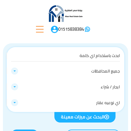
01515838384
جميع المحافظات
ايجار / شراء
اي نوعيه عقار
البحث عن ميزات معينة