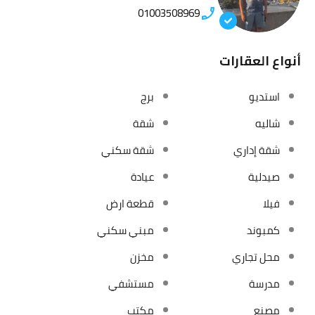
01003508969
أنواع العقارات
استديو
برج
شاليه
شقة
شقة إداري
شقة سكني
صيدلية
عيادة
فيلا
قطعة ارض
كمبوند
مبني سكني
محل تجاري
مخزن
مدرسة
مستشفي
مصنع
مكتب