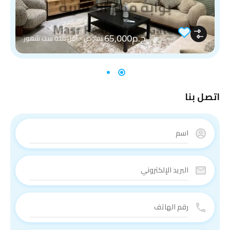
ج.م65,000
تفاوض - أقل مدة ست شهور
اتصل بنا