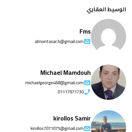
الوسيط العقاري
Fms
almontasar.h@gmail.com
Michael Mamdouh
michaelgeorge468@gmail.com
01117971730
kirollos Samir
kirollos7071075@gmail.com