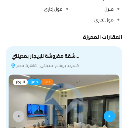
منزل
مول إداري
مول تجاري
العقارات المميزة
شقة مفروشة للإيجار بمدينتي…
كمبوند بريفادو, مدينتي, القاهرة, مصر
Hot
مميز
للايجار