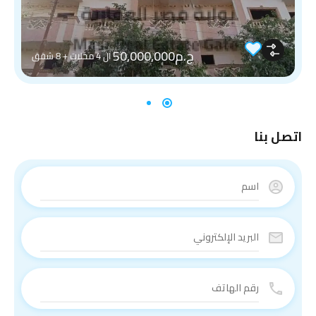
ج.م50,000,000
ال 4 محلات + 8 شقق
اتصل بنا