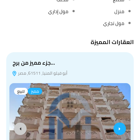
منزل
مول إداري
مول تجاري
العقارات المميزة
جزء مميز من برج…
أبو فيلو المنيا, 61511, مصر
Hot
مميز
للبيع