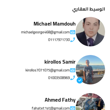
الوسيط العقاري
Michael Mamdouh
michaelgeorge468@gmail.com
01117971730
kirollos Samir
kirollos7071075@gmail.com
01003508969
Ahmed Fathy
fahatet1st@gmail.com