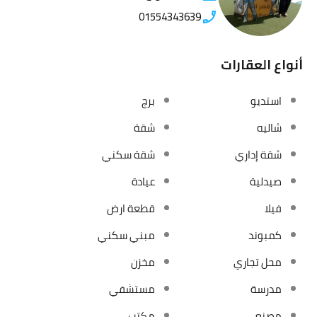
01554343639
أنواع العقارات
استديو
برج
شاليه
شقة
شقة إداري
شقة سكني
صيدلية
عيادة
فيلا
قطعة ارض
كمبوند
مبني سكني
محل تجاري
مخزن
مدرسة
مستشفي
مصنع
مكتب