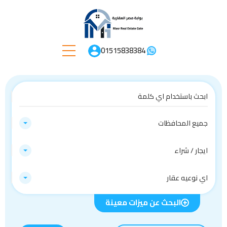
01515838384
جميع المحافظات
ايجار / شراء
اي نوعيه عقار
البحث عن ميزات معينة