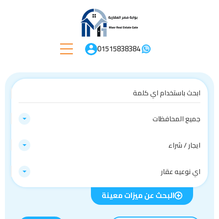
01515838384
جميع المحافظات
ايجار / شراء
اي نوعيه عقار
البحث عن ميزات معينة