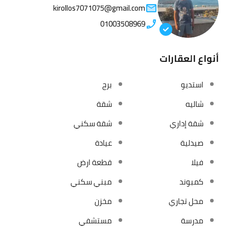
kirollos7071075@gmail.com
01003508969
أنواع العقارات
استديو
برج
شاليه
شقة
شقة إداري
شقة سكني
صيدلية
عيادة
فيلا
قطعة ارض
كمبوند
مبني سكني
محل تجاري
مخزن
مدرسة
مستشفي