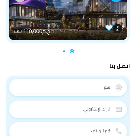
ج.م110,000
يبدأ من
للمتر
اتصل بنا