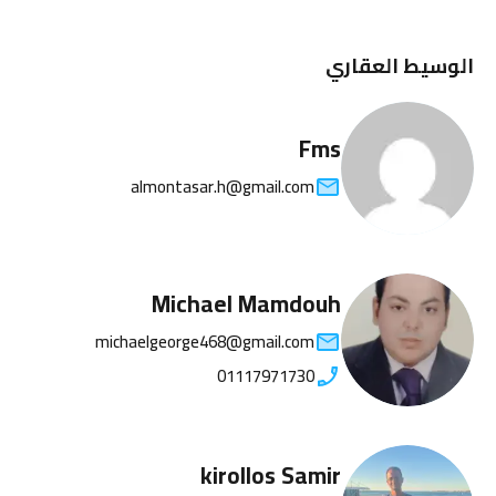
الوسيط العقاري
Fms
almontasar.h@gmail.com
Michael Mamdouh
michaelgeorge468@gmail.com
01117971730
kirollos Samir