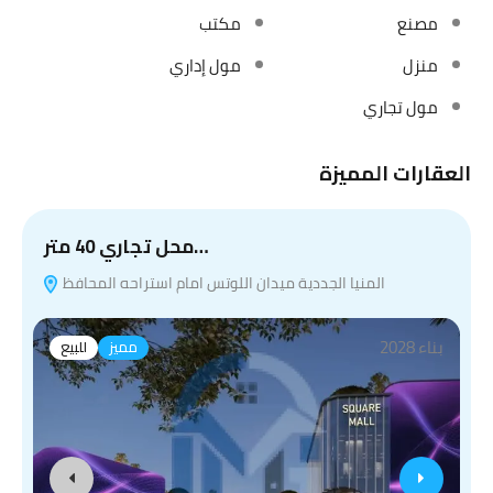
مصنع
مكتب
منزل
مول إداري
مول تجاري
العقارات المميزة
محل تجاري 40 متر…
المنيا الجددية ميدان اللوتس امام استراحه المحافظ
بناء 2028
مميز
للبيع