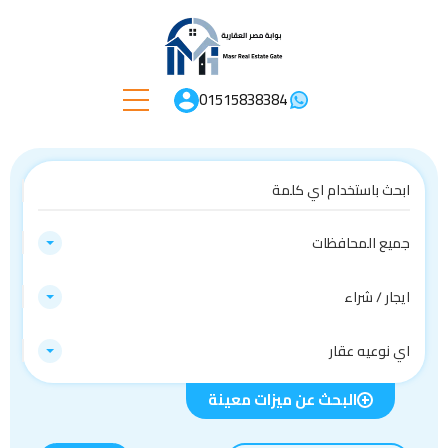
01515838384
جميع المحافظات
ايجار / شراء
اي نوعيه عقار
البحث عن ميزات معينة