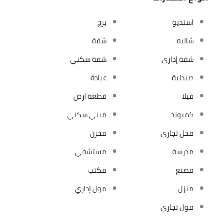
استديو
برج
شاليه
شقة
شقة إداري
شقة سكني
صيدلية
عيادة
فيلا
قطعة ارض
كمبوند
مبني سكني
محل تجاري
مخزن
مدرسة
مستشفي
مصنع
مكتب
منزل
مول إداري
مول تجاري