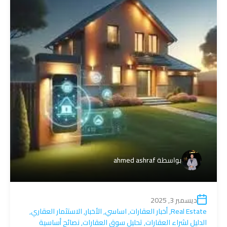
بواسطة
ahmed ashraf
ديسمبر 3, 2025
Real Estate
,
أخبار العقارات
,
اساسي
,
الأخبار
,
الاستثمار العقاري
,
الدليل لشراء العقارات
,
تحليل سوق العقارات
,
نصائح أساسية