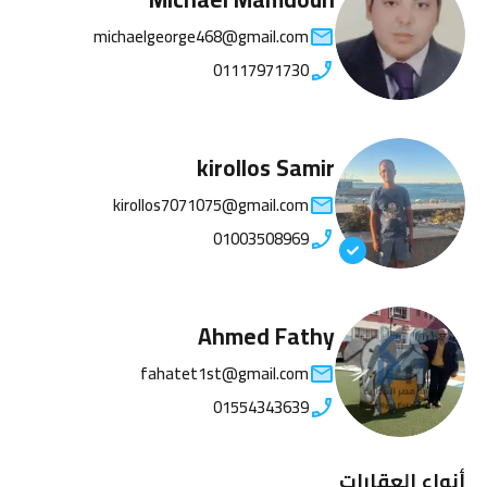
michaelgeorge468@gmail.com
01117971730
kirollos Samir
kirollos7071075@gmail.com
01003508969
Ahmed Fathy
fahatet1st@gmail.com
01554343639
أنواع العقارات