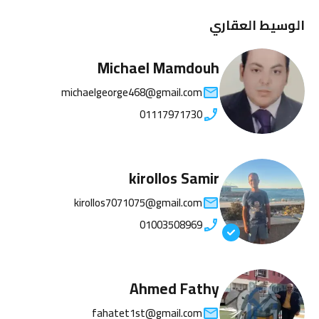
الوسيط العقاري
Michael Mamdouh
michaelgeorge468@gmail.com
01117971730
kirollos Samir
kirollos7071075@gmail.com
01003508969
Ahmed Fathy
fahatet1st@gmail.com