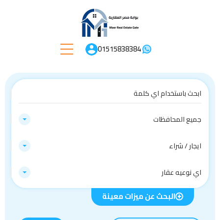
01515838384
جميع المحافظات
ايجار / شراء
اي نوعيه عقار
البحث عن ميزات معينة