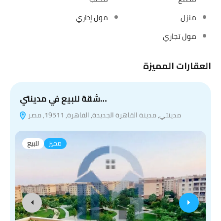
منزل
مول إداري
مول تجاري
العقارات المميزة
شقة للبيع في مدينتي…
مدينتي, مدينة القاهرة الجديدة, القاهرة, 19511, مصر
مميز
للبيع