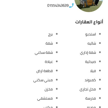
01554343639
أنواع العقارات
استديو
برج
شاليه
شقة
شقة إداري
شقة سكني
صيدلية
عيادة
فيلا
قطعة ارض
كمبوند
مبني سكني
محل تجاري
مخزن
مدرسة
مستشفي
مصنع
مكتب