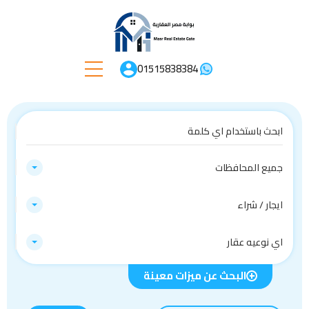
01515838384
جميع المحافظات
ايجار / شراء
اي نوعيه عقار
البحث عن ميزات معينة