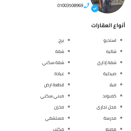
01003508969
أنواع العقارات
استديو
برج
شاليه
شقة
شقة إداري
شقة سكني
صيدلية
عيادة
فيلا
قطعة ارض
كمبوند
مبني سكني
محل تجاري
مخزن
مدرسة
مستشفي
مصنع
مكتب