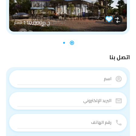
ج.م110,000
يبدأ من
للمتر
اتصل بنا