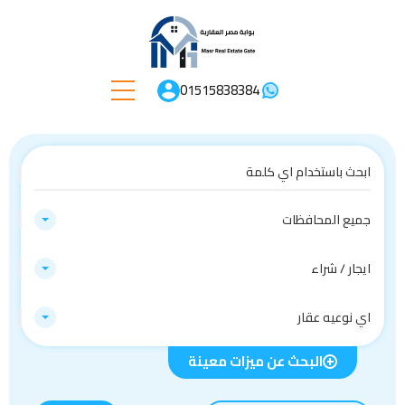
01515838384
جميع المحافظات
ايجار / شراء
اي نوعيه عقار
البحث عن ميزات معينة