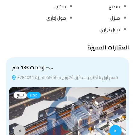
مصنع
مكتب
منزل
مول إداري
مول تجاري
العقارات المميزة
وحدات 133 متر –…
قسم أول 6 أكتوبر، حدائق أكتوبر، محافظة الجيزة 3284051
بناء 2025
مميز
للبيع