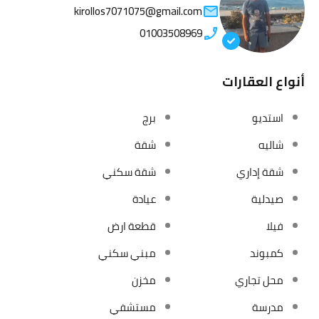
kirollos7071075@gmail.com
01003508969
أنواع العقارات
استديو
برج
شاليه
شقة
شقة إداري
شقة سكني
صيدلية
عيادة
فيلا
قطعة ارض
كمبوند
مبني سكني
محل تجاري
مخزن
مدرسة
مستشفي