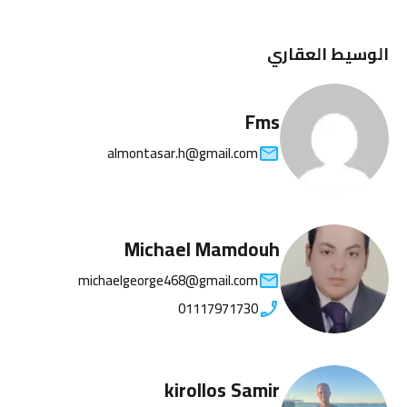
الوسيط العقاري
Fms
almontasar.h@gmail.com
Michael Mamdouh
michaelgeorge468@gmail.com
01117971730
kirollos Samir