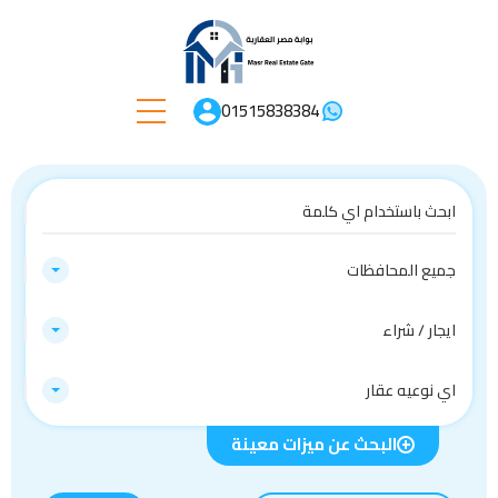
01515838384
جميع المحافظات
ايجار / شراء
اي نوعيه عقار
البحث عن ميزات معينة