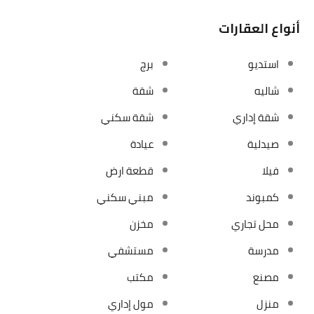
أنواع العقارات
استديو
برج
شاليه
شقة
شقة إداري
شقة سكني
صيدلية
عيادة
فيلا
قطعة ارض
كمبوند
مبني سكني
محل تجاري
مخزن
مدرسة
مستشفي
مصنع
مكتب
منزل
مول إداري