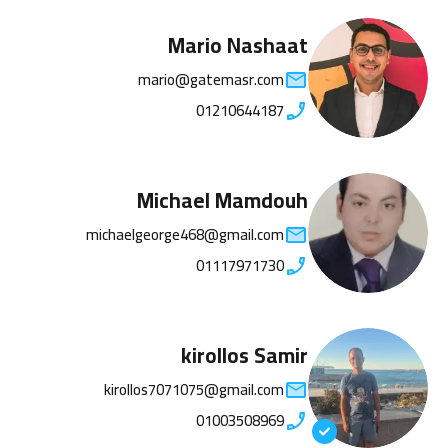
Mario Nashaat
mario@gatemasr.com
01210644187
Michael Mamdouh
michaelgeorge468@gmail.com
01117971730
kirollos Samir
kirollos7071075@gmail.com
01003508969