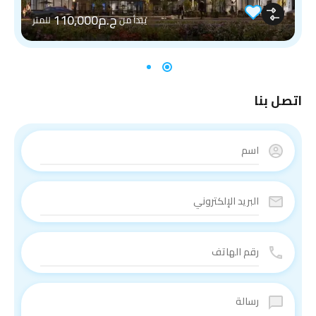
ج.م110,000
يبدأ من
للمتر
اتصل بنا