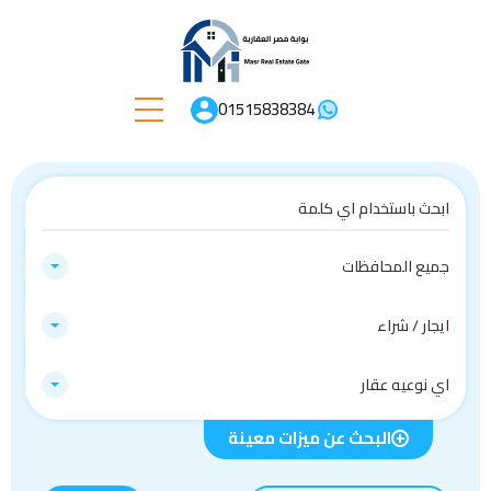
01515838384
جميع المحافظات
ايجار / شراء
اي نوعيه عقار
البحث عن ميزات معينة