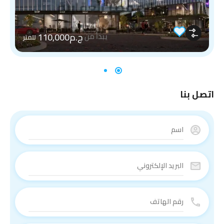
ج.م110,000
يبدأ من
للمتر
اتصل بنا