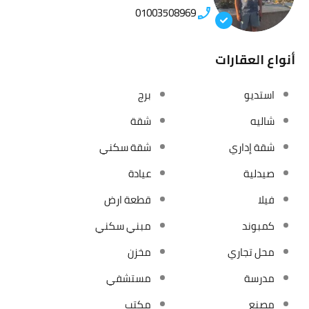
01003508969
أنواع العقارات
استديو
برج
شاليه
شقة
شقة إداري
شقة سكني
صيدلية
عيادة
فيلا
قطعة ارض
كمبوند
مبني سكني
محل تجاري
مخزن
مدرسة
مستشفي
مصنع
مكتب