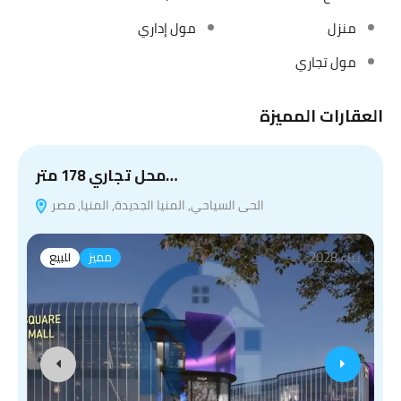
منزل
مول إداري
مول تجاري
العقارات المميزة
محل تجاري 178 متر…
الحى السياحي, المنيا الجديدة, المنيا, مصر
بناء 2028
مميز
للبيع