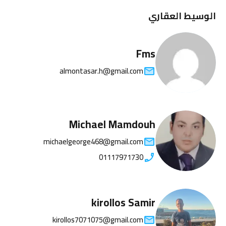
الوسيط العقاري
Fms
almontasar.h@gmail.com
Michael Mamdouh
michaelgeorge468@gmail.com
01117971730
kirollos Samir
kirollos7071075@gmail.com