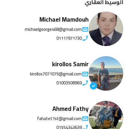
الوسيط العقاري
Michael Mamdouh
michaelgeorge468@gmail.com
01117971730
kirollos Samir
kirollos7071075@gmail.com
01003508969
Ahmed Fathy
fahatet1st@gmail.com
01554343639