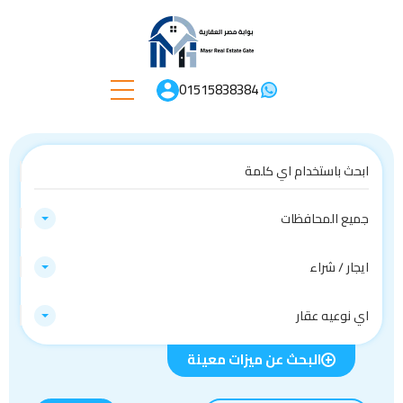
01515838384
جميع المحافظات
ايجار / شراء
اي نوعيه عقار
البحث عن ميزات معينة