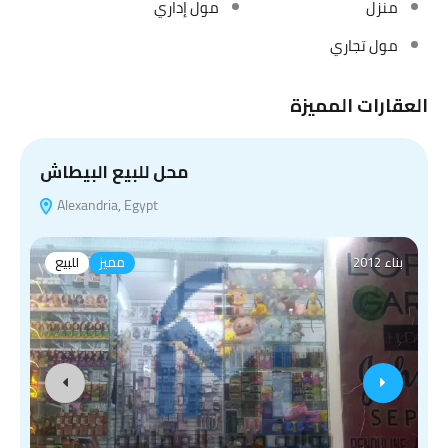
منزل
مول إداري
مول تجاري
العقارات المميزة
ي
محل للبيع البيطاش
Alexandria, Egypt
بناء 2012
مميز
للبيع