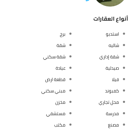
أنواع العقارات
استديو
برج
شاليه
شقة
شقة إداري
شقة سكني
صيدلية
عيادة
فيلا
قطعة ارض
كمبوند
مبني سكني
محل تجاري
مخزن
مدرسة
مستشفي
مصنع
مكتب