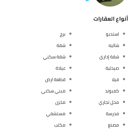
أنواع العقارات
استديو
برج
شاليه
شقة
شقة إداري
شقة سكني
صيدلية
عيادة
فيلا
قطعة ارض
كمبوند
مبني سكني
محل تجاري
مخزن
مدرسة
مستشفي
مصنع
مكتب