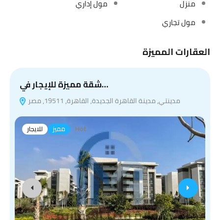
منزل
مول إداري
مول تجاري
العقارات المميزة
شقة مميزة للإيجار في…
مدينتي, مدينة القاهرة الجديدة, القاهرة, 19511, مصر
Hot
مميز
للايجار