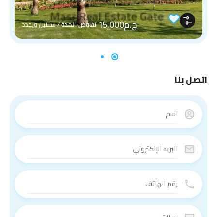
ج.م15,000
تفاوض-المدة / سنتين ويجدد
اتصل بنا