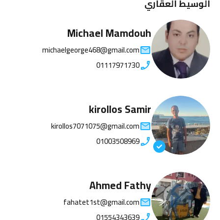
الوسيط العقاري
Michael Mamdouh
michaelgeorge468@gmail.com
01117971730
kirollos Samir
kirollos7071075@gmail.com
01003508969
Ahmed Fathy
fahatet1st@gmail.com
01554343639