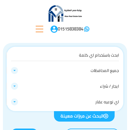
01515838384
جميع المحافظات
ايجار / شراء
اي نوعيه عقار
البحث عن ميزات معينة