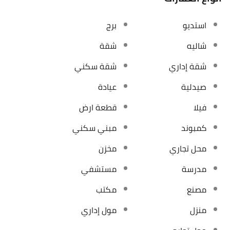
استديو
برج
شاليه
شقة
شقة إداري
شقة سكني
صيدلية
عيادة
فيلا
قطعة ارض
كمبوند
مبني سكني
محل تجاري
مخزن
مدرسة
مستشفي
مصنع
مكتب
منزل
مول إداري