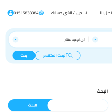
تصل بنا
تسجيل / انشي حسابك
01515838384
اي نوعيه عقار
البحث المتقدم
بحث
البحث
البحث