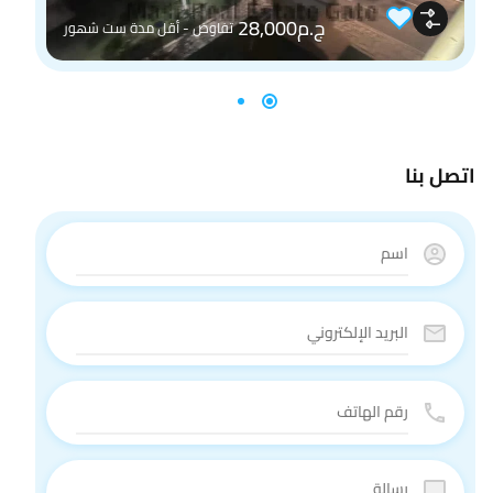
ج.م28,000
تفاوض - أقل مدة ست شهور
اتصل بنا