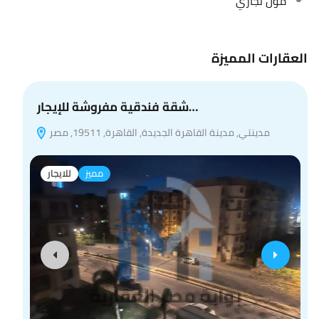
مول تجاري
العقارات المميزة
شقة فندقية مفروشة للإيجار…
مدينتي, مدينة القاهرة الجديدة, القاهرة, 19511, مصر
مميز
للايجار