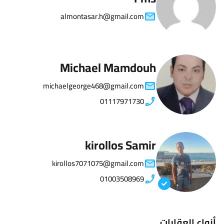
almontasar.h@gmail.com
Michael Mamdouh
michaelgeorge468@gmail.com
01117971730
kirollos Samir
kirollos7071075@gmail.com
01003508969
أنواع العقارات