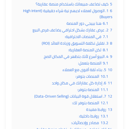
5
كيف تضاعف مبيعاتك باستخدام منصة عقارية؟
6
1. الوصول لعملاء لديهم نية شراء حقيقية (High Intent
Buyers)
6.1
هنا بييجي دور المنصة
7
2. عرض عقارك بشكل احترافي يضاعف فرص البيع
7.1
في المنصات الاحترافية:
8
3. تقليل تكلفة التسويق وزيادة العائد (ROI)
8.1
لكن المنصة العقارية:
9
4. البيع أسرع لأنك بتظهر في المكان الصح
9.1
المنصة بتعمل:
10
5. بناء ثقة أقوى مع العملاء
10.1
المنصات بتوفر:
11
6. إدارة كل عقاراتك في مكان واحد
11.1
المنصة بتوفر:
12
7. استغلال قوة البيانات (Data-Driven Selling)
12.1
المنصة بتوفر لك:
13
روابط مفيدة
13.1
روابط داخلية:
13.2
مصادر وإحصائيات: