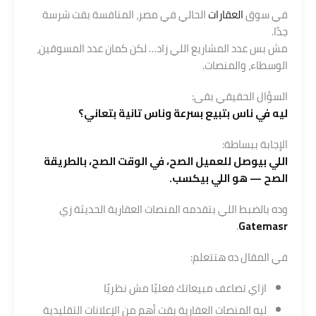
في سوق
العقارات
الحالي في مصر، المنافسة بقت شرسة
جدًا.
مش بس عدد المشاريع اللي زاد… لكن كمان عدد المسوقين،
الوسطاء، والمنصات.
السؤال الحقيقي بقى:
ليه في ناس بتبيع بسرعة وناس تانية بتعاني؟
الإجابة ببساطة:
اللي بيوصل للعميل الصح، في الوقت الصح، بالطريقة
الصح — هو اللي بيكسب.
وده بالضبط اللي بتقدمه المنصات العقارية الحديثة زي
.
Gatemasr
في المقال ده هتتعلم:
ازاي تضاعف مبيعاتك فعليًا مش نظريًا
ليه المنصات العقارية بقت أهم من الإعلانات التقليدية