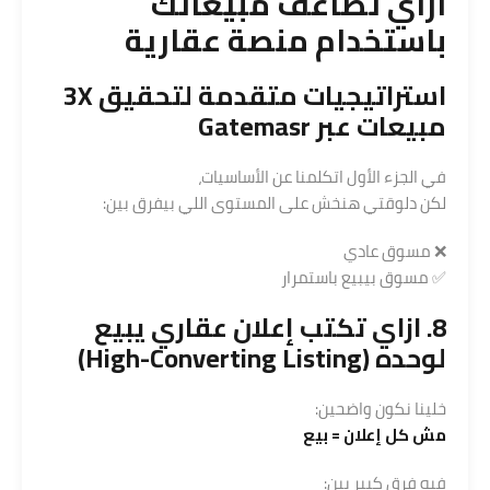
ازاي تضاعف مبيعاتك
باستخدام
منصة عقارية
استراتيجيات متقدمة لتحقيق 3X
مبيعات عبر
Gatemasr
في الجزء الأول اتكلمنا عن الأساسيات،
لكن دلوقتي هنخش على المستوى اللي بيفرق بين:
❌ مسوق عادي
✅ مسوق بيبيع باستمرار
8. ازاي تكتب إعلان عقاري يبيع
لوحده (High-Converting Listing)
خلينا نكون واضحين:
مش كل إعلان = بيع
فيه فرق كبير بين: