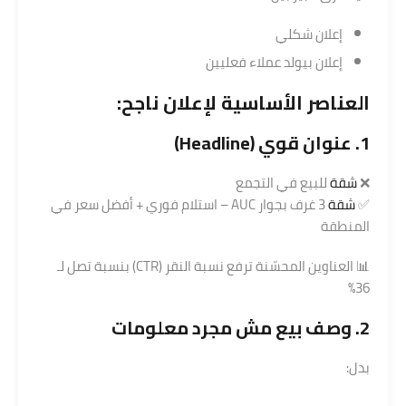
إعلان شكلي
إعلان بيولد عملاء فعليين
العناصر الأساسية لإعلان ناجح:
1. عنوان قوي (Headline)
❌
شقة
للبيع في التجمع
✅
شقة
3 غرف بجوار AUC – استلام فوري + أفضل سعر في
المنطقة
📊 العناوين المحسّنة ترفع نسبة النقر (CTR) بنسبة تصل لـ
36%
2. وصف بيع مش مجرد معلومات
بدل: