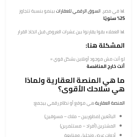
📊 في مصر، ا
لسوق الرقمي للعقارات
بينمو بنسبة تتجاوز
25% سنويًا
📊 العملاء بقوا يقارنوا بين عشرات العروض قبل اتخاذ القرار
المشكلة هنا:
لو أنت مش موجود أونلاين بشكل قوي =
أنت خارج المنافسة
ما هي المنصة العقارية ولماذا
هي سلاحك الأقوى؟
المنصة العقارية
هي موقع أو نظام رقمي بيجمع:
البائعين (مطوريين – ملاك – مسوقين)
المشترين (أفراد – مستثمرين)
أدوات عرض وتحليل ومتابعة