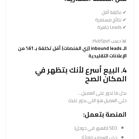
✔ تكلفة أقل
✔ نتائج مستمرة
✔ Leads جاهزة
📊 حسب HubSpot:
الـ inbound leads (زي المنصات) أقل تكلفة بـ 61% من
الإعلانات التقليدية
4. البيع أسرع لأنك بتظهر في
المكان الصح
بدل ما تدور على العميل…
خلي العميل هو اللي يدور عليك
المنصة بتعمل:
SEO (ظهور في جوجل)
جذب العملاء تلقائيًا