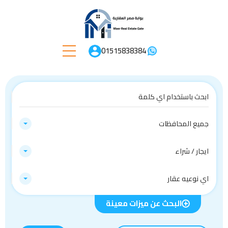
01515838384
جميع المحافظات
ايجار / شراء
اي نوعيه عقار
البحث عن ميزات معينة