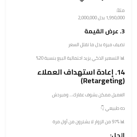
مثلاً:
1,950,000 بدل 2,000,000
3. عرض القيمة
تضيف ميزة بدل ما تقلل السعر
📊 التسعير الذكي يزيد احتمالية البيع بنسبة 20%
14. إعادة استهداف العملاء
(Retargeting)
العميل ممكن يشوف عقارك… وميردش
ده طبيعي 👇
📊 97% من الزوار لا يشترون من أول مرة
الحل: