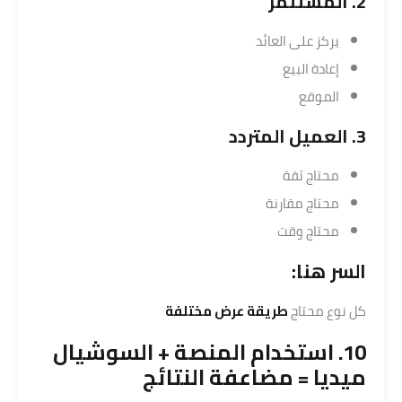
2. المستثمر
يركز على العائد
إعادة البيع
الموقع
3. العميل المتردد
محتاج ثقة
محتاج مقارنة
محتاج وقت
السر هنا:
كل نوع محتاج
طريقة عرض مختلفة
10. استخدام المنصة + السوشيال
ميديا = مضاعفة النتائج