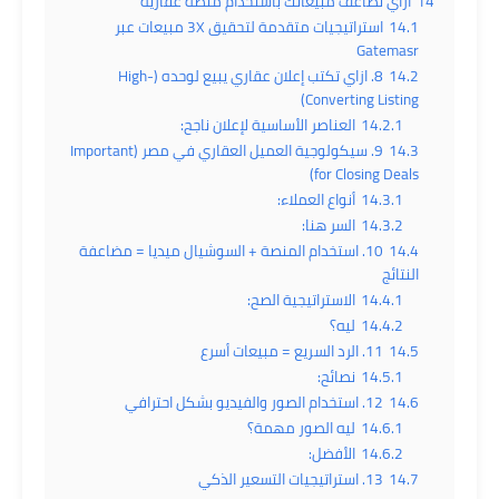
14
ازاي تضاعف مبيعاتك باستخدام منصة عقارية
14.1
استراتيجيات متقدمة لتحقيق 3X مبيعات عبر
Gatemasr
14.2
8. ازاي تكتب إعلان عقاري يبيع لوحده (High-
Converting Listing)
14.2.1
العناصر الأساسية لإعلان ناجح:
14.3
9. سيكولوجية العميل العقاري في مصر (Important
for Closing Deals)
14.3.1
أنواع العملاء:
14.3.2
السر هنا:
14.4
10. استخدام المنصة + السوشيال ميديا = مضاعفة
النتائج
14.4.1
الاستراتيجية الصح:
14.4.2
ليه؟
14.5
11. الرد السريع = مبيعات أسرع
14.5.1
نصائح:
14.6
12. استخدام الصور والفيديو بشكل احترافي
14.6.1
ليه الصور مهمة؟
14.6.2
الأفضل:
14.7
13. استراتيجيات التسعير الذكي