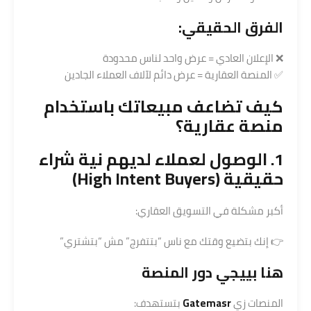
الفرق الحقيقي:
❌ الإعلان العادي = عرض واحد لناس محدودة
✅ المنصة العقارية = عرض دائم لآلاف العملاء الجادين
كيف تضاعف مبيعاتك باستخدام
منصة عقارية
؟
1. الوصول لعملاء لديهم نية
شراء
حقيقية (High Intent Buyers)
أكبر مشكلة في التسويق العقاري:
👉 إنك بتضيع وقتك مع ناس “بتتفرج” مش “بتشتري”
هنا بييجي دور المنصة
المنصات زي
Gatemasr
بتستهدف: