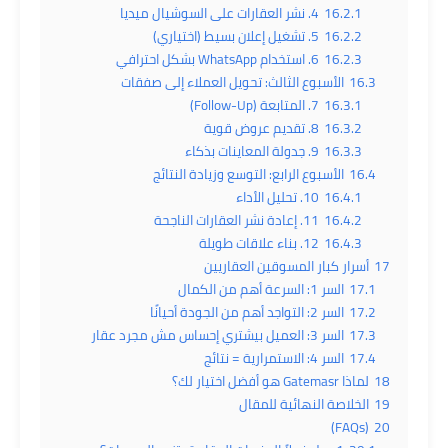
16.2.1
4. نشر العقارات على السوشيال ميديا
16.2.2
5. تشغيل إعلان بسيط (اختياري)
16.2.3
6. استخدام WhatsApp بشكل احترافي
16.3
الأسبوع الثالث: تحويل العملاء إلى صفقات
16.3.1
7. المتابعة (Follow-Up)
16.3.2
8. تقديم عروض قوية
16.3.3
9. جدولة المعاينات بذكاء
16.4
الأسبوع الرابع: التوسع وزيادة النتائج
16.4.1
10. تحليل الأداء
16.4.2
11. إعادة نشر العقارات الناجحة
16.4.3
12. بناء علاقات طويلة
17
أسرار كبار المسوقين العقاريين
17.1
السر 1: السرعة أهم من الكمال
17.2
السر 2: التواجد أهم من الجودة أحيانًا
17.3
السر 3: العميل بيشتري إحساس مش مجرد عقار
17.4
السر 4: الاستمرارية = نتائج
18
لماذا Gatemasr هو أفضل اختيار لك؟
19
الخلاصة النهائية للمقال
(FAQs)
20