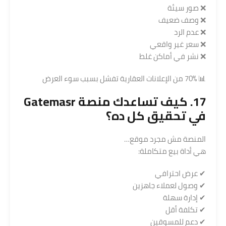
❌ صور سيئة
❌ وصف ضعيف
❌ عدم الرد
❌ سعر غير واقعي
❌ نشر في أماكن غلط
📊 70% من الإعلانات العقارية تفشل بسبب سوء العرض
17. كيف تساعدك
منصة
Gatemasr
في تحقيق كل ده؟
المنصة مش مجرد موقع…
هي أداة بيع متكاملة:
✔ عرض احترافي
✔ وصول لعملاء جاهزين
✔ إدارة سهلة
✔ تكلفة أقل
✔ دعم للمسوقين