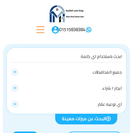
01515838384
جميع المحافظات
ايجار / شراء
اي نوعيه عقار
البحث عن ميزات معينة