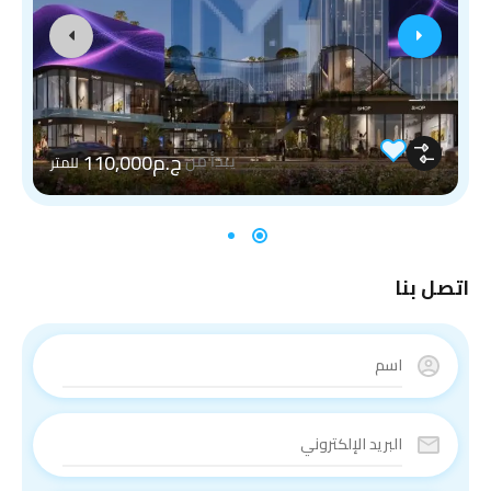
ج.م110,000
يبدأ من
للمتر
اتصل بنا