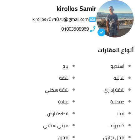
kirollos Samir
kirollos7071075@gmail.com
01003508969
أنواع العقارات
استديو
برج
شاليه
شقة
شقة إداري
شقة سكني
صيدلية
عيادة
فيلا
قطعة ارض
كمبوند
مبني سكني
محل تجاري
مخزن