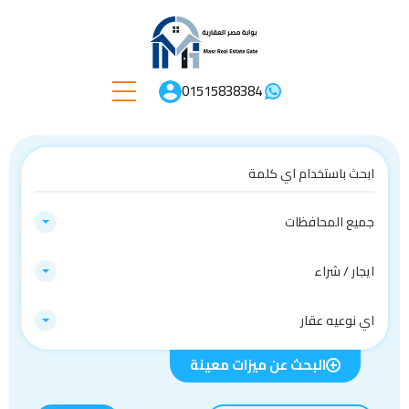
01515838384
جميع المحافظات
ايجار / شراء
اي نوعيه عقار
البحث عن ميزات معينة