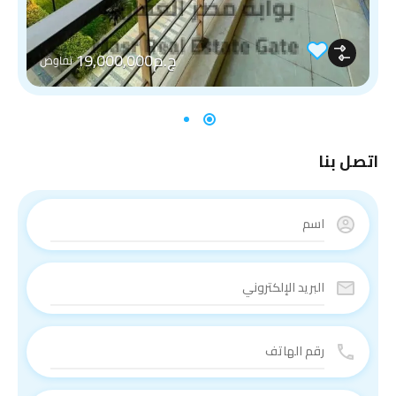
ج.م19,000,000
تفاوض
اتصل بنا