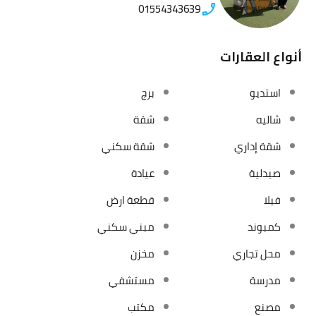
01554343639
أنواع العقارات
استديو
برج
شاليه
شقة
شقة إداري
شقة سكني
صيدلية
عيادة
فيلا
قطعة ارض
كمبوند
مبني سكني
محل تجاري
مخزن
مدرسة
مستشفي
مصنع
مكتب