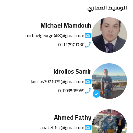
الوسيط العقاري
Michael Mamdouh
michaelgeorge468@gmail.com
01117971730
kirollos Samir
kirollos7071075@gmail.com
01003508969
Ahmed Fathy
fahatet1st@gmail.com