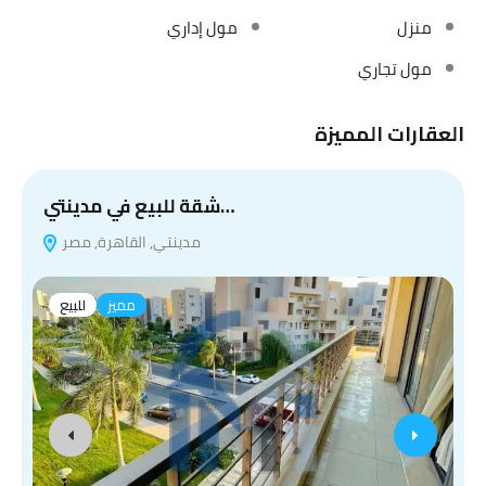
منزل
مول إداري
مول تجاري
العقارات المميزة
شقة للبيع في مدينتي…
مدينتي, القاهرة, مصر
مميز
للبيع