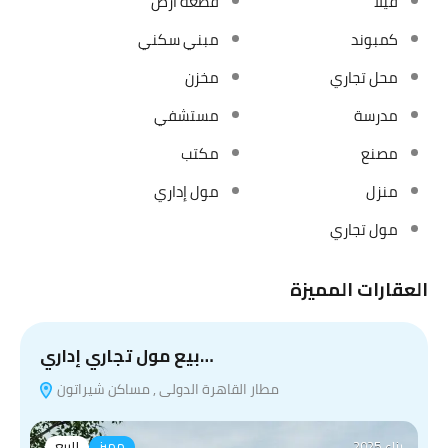
فيلا
قطعة ارض
كمبوند
مبني سكني
محل تجاري
مخزن
مدرسة
مستشفي
مصنع
مكتب
منزل
مول إداري
مول تجاري
العقارات المميزة
بيع مول تجاري إداري…
مطار القاهرة الدولى , مساكن شيراتون
بناء 2025
مميز
للبيع