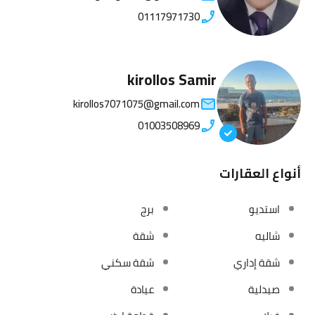
01117971730
kirollos Samir
kirollos7071075@gmail.com
01003508969
أنواع العقارات
استديو
برج
شاليه
شقة
شقة إداري
شقة سكني
صيدلية
عيادة