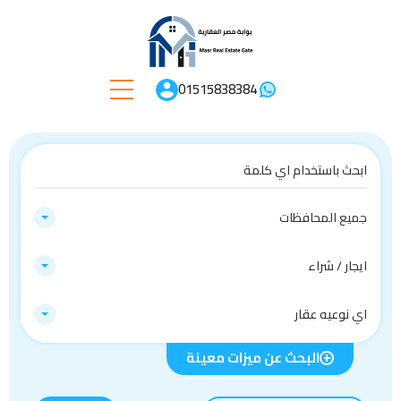
01515838384
جميع المحافظات
ايجار / شراء
اي نوعيه عقار
البحث عن ميزات معينة