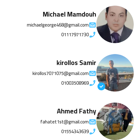
Michael Mamdouh
michaelgeorge468@gmail.com
01117971730
kirollos Samir
kirollos7071075@gmail.com
01003508969
Ahmed Fathy
fahatet1st@gmail.com
01554343639