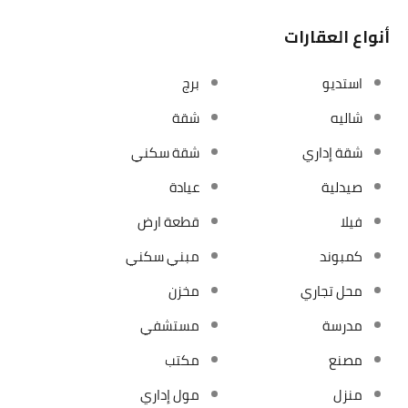
أنواع العقارات
استديو
برج
شاليه
شقة
شقة إداري
شقة سكني
صيدلية
عيادة
فيلا
قطعة ارض
كمبوند
مبني سكني
محل تجاري
مخزن
مدرسة
مستشفي
مصنع
مكتب
منزل
مول إداري