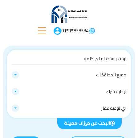
01515838384
جميع المحافظات
ايجار / شراء
اي نوعيه عقار
البحث عن ميزات معينة