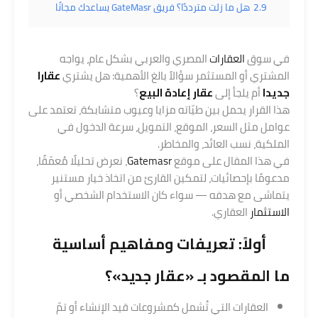
2.9
هل ما زلت مترددًا؟ فريق GateMasr يساعدك مجانًا
في سوق
العقارات
المصري والعربي بشكل عام، يواجه
المشتري أو المستثمر سؤالاً بالغ الأهمية: هل يشتري
عقارا
جديدا
أم يلجأ إلى
عقار إعادة البيع
؟
هذا القرار يحمل بين طيّاته مزايا وعيوب متشابكة، تعتمد على
عوامل مثل السعر، الموقع، التمويل، سرعة الدخول في
الملكية، نسب العائد، والمخاطر.
في هذا المقال على موقع
Gatemasr
، نعرض تحليلًا مُعمّقًا،
مدعومًا بإحصائيات، لتمكين القارئ من اتخاذ خيار مستنير
يتماشى مع هدفه — سواء كان الاستخدام الشخصي أو
الاستثمار
العقاري.
أولاً: تعريفات ومفاهيم أساسية
ما المقصود بـ «عقار جديد»؟
العقارات التي تُشمل كمشروعات قيد الإنشاء أو تمّ