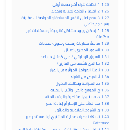
1.25
1. تكلفة شراء أكبر دفعة أولى
1.26
2. احتمال الحاجة لصيانة وتجديد
1.27
3. سعر أعلى لنفس المساحة أو المواصفات مقارنة
بشراء جديد أولي
1.28
4. إمكان وجود مشاكل قانونية أو مستندات غير
مكتملة
1.29
سابعاً: مقارنات رقمية وسوق-محددات
1.30
السوق المصري كمثال
1.31
السوق الإماراتي / دبي كمثال مساعد
1.32
ما الذي نلمّسه في الفارق؟
1.33
ثامنًا: العوامل المؤثّرة في القرار
1.34
أ. الغرض من الشراء
1.35
ب. الميزانية وتكاليف الدخول
1.36
ج. الموقع والحي والبُنى التحتية
1.37
د. مستوى المخاطرة والوقت المتاح
1.38
هـ. العائد على الإيجار أو إعادة البيع
1.39
و. الشروط القانونية والوثائق
1.40
تاسعًا: توصيات عملية للمشتري أو المستثمر عبر
Gatemasr
1.41
تحليل سوق العقارات في مصر — مقارنة إعادة البيع