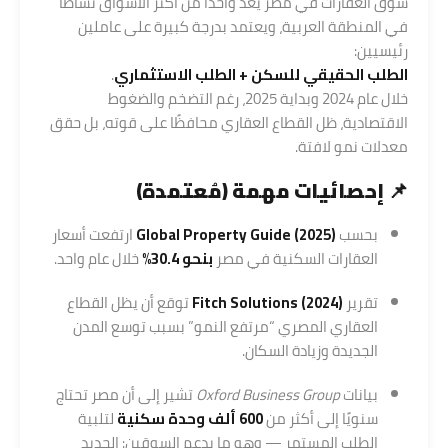
سوق العقارات في مصر يُعدّ واحدًا من أكثر الأسواق نشاطًا
في المنطقة العربية، ويعتمد بدرجة كبيرة على عاملين
رئيسيين:
الطلب الحقيقي للسكن + الطلب الاستثماري
.
خلال عام 2024 وبداية 2025، رغم التضخم والضغوط
الاقتصادية، ظل القطاع العقاري محافظًا على قوته، بل حقق
معدلات نمو لافتة.
📌 إحصائيات مهمة (مُعتمدة)
بحسب
Global Property Guide (2025)
ارتفعت أسعار
العقارات السكنية في مصر
بنحو 30.4%
خلال عام واحد.
تقرير
Fitch Solutions (2024)
توقع أن يظل القطاع
العقاري المصري “مرتفع النمو” بسبب توسع المدن
الجديدة وزيادة السكان.
بيانات
Oxford Business Group
تشير إلى أن مصر تحتاج
سنويًا إلى أكثر من
600 ألف وحدة سكنية
لتلبية
الطلب المستمر — وهو ما يدعم السوقين: الجديد