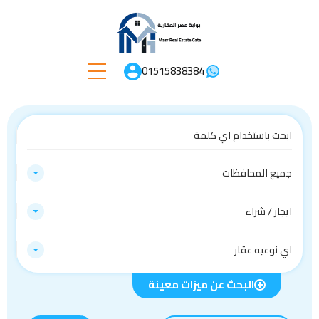
01515838384
جميع المحافظات
ايجار / شراء
اي نوعيه عقار
البحث عن ميزات معينة