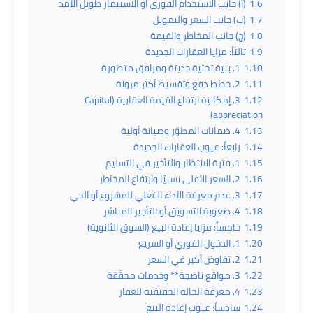
1.6
(أ) جانب الاستخدام الفوري أو الاستثمار طويل الأمد
1.7
(ب) جانب السعر والتمويل
1.8
(ج) جانب المخاطر والقيمة
1.9
ثالثاً: مزايا العقارات الجديدة
1.10
1. بنية تحتية حديثة ومرافق متطورة
1.11
2. خطط دفع وتقسيط أكثر مرونة
1.12
3. إمكانية ارتفاع القيمة العقارية (Capital
appreciation)
1.13
4. ضمانات المطوّر وصيانة أولية
1.14
رابعاً: عيوب العقارات الجديدة
1.15
1. فترة الانتظار والتأخير في التسليم
1.16
2. السعر الأعلى نسبيًا وارتفاع المخاطر
1.17
3. عدم معرفة الأداء الفعلي للمشروع أو الحي
1.18
4. صعوبة التسويق أو التأجير المباشر
1.19
خامساً: مزايا إعادة البيع (السوق الثانوية)
1.20
1. الدخول الفوري أو السريع
1.21
2. تفاوض أكبر في السعر
1.22
3. مواقع ناضجة** وخدمات محقّقة
1.23
4. معرفة الحالة الحقيقية للعقار
1.24
سادساً: عيوب إعادة البيع