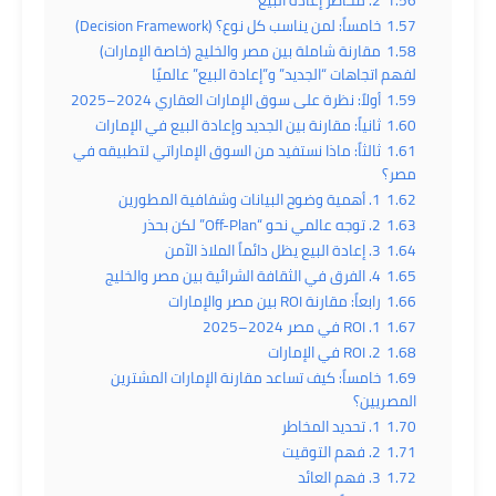
1.57
خامساً: لمن يناسب كل نوع؟ (Decision Framework)
1.58
مقارنة شاملة بين مصر والخليج (خاصة الإمارات)
لفهم اتجاهات “الجديد” و”إعادة البيع” عالميًا
1.59
أولاً: نظرة على سوق الإمارات العقاري 2024–2025
1.60
ثانياً: مقارنة بين الجديد وإعادة البيع في الإمارات
1.61
ثالثاً: ماذا نستفيد من السوق الإماراتي لتطبيقه في
مصر؟
1.62
1. أهمية وضوح البيانات وشفافية المطورين
1.63
2. توجه عالمي نحو “Off-Plan” لكن بحذر
1.64
3. إعادة البيع يظل دائماً الملاذ الآمن
1.65
4. الفرق في الثقافة الشرائية بين مصر والخليج
1.66
رابعاً: مقارنة ROI بين مصر والإمارات
1.67
1. ROI في مصر 2024–2025
1.68
2. ROI في الإمارات
1.69
خامساً: كيف تساعد مقارنة الإمارات المشترين
المصريين؟
1.70
1. تحديد المخاطر
1.71
2. فهم التوقيت
1.72
3. فهم العائد