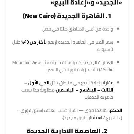
«الجديد» و«إعادة البيع»
1. القاهرة الجديدة (New Cairo)
واحدة من أعلى المناطق طلبًا في مصر.
سعر المتر في القاهرة الجديدة ارتفع
بأكثر من 40%
خلال
3 سنوات.
العقارات الجديدة (كمباوندات حديثة مثل Mountain View
/ Sodic) تشهد زيادة قوية في السعر.
عقارات
إعادة البيع في مناطق مثل
الحي الأول –
الثالث – البنفسج – الياسمين
مطلوبة جدًا بسبب
جاهزية الخدمات.
الحكم:
كلاهما قوي — القرار حسب الهدف (سكن فوري =
إعادة بيع /
استثمار
طويل = جديد).
2. العاصمة الإدارية الجديدة