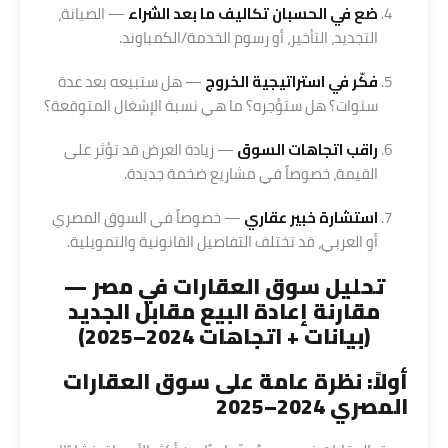
ضع في الحسبان تكاليف ما بعد الشراء
— الصيانة،
التجديد، التأخير، أو رسوم الخدمة/الكمباوند.
فكّر في استراتيجية الخروج
— هل ستبيعه بعد عدة
سنوات؟ هل ستؤجره؟ ما هي نسبة الإشغال المتوقعة؟
راقب اتجاهات السوق
— زيادة العرض قد تؤثر على
القيمة، خصوصاً في مشاريع ضخمة جديدة.
استشارة خبير عقاري
— خصوصاً في السوق المصري
أو العربي، قد تختلف التفاصيل القانونية والتمويلية.
تحليل سوق العقارات في مصر —
مقارنة إعادة البيع مقابل الجديد
(بيانات + اتجاهات 2024–2025)
أولاً: نظرة عامة على سوق العقارات
المصري 2024–2025