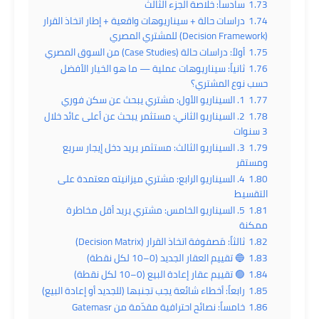
1.73
سادساً: خلاصة الجزء الثالث
1.74
دراسات حالة + سيناريوهات واقعية + إطار اتخاذ القرار
(Decision Framework) للمشتري المصري
1.75
أولاً: دراسات حالة (Case Studies) من السوق المصري
1.76
ثانياً: سيناريوهات عملية — ما هو الخيار الأفضل
حسب نوع المشتري؟
1.77
1. السيناريو الأول: مشتري يبحث عن سكن فوري
1.78
2. السيناريو الثاني: مستثمر يبحث عن أعلى عائد خلال
3 سنوات
1.79
3. السيناريو الثالث: مستثمر يريد دخل إيجار سريع
ومستقر
1.80
4. السيناريو الرابع: مشتري ميزانيته معتمدة على
التقسيط
1.81
5. السيناريو الخامس: مشتري يريد أقل مخاطرة
ممكنة
1.82
ثالثاً: مَصفوفة اتخاذ القرار (Decision Matrix)
1.83
🔵 تقييم العقار الجديد (0–10 لكل نقطة)
1.84
🟢 تقييم عقار إعادة البيع (0–10 لكل نقطة)
1.85
رابعاً: أخطاء شائعة يجب تجنبها (للجديد أو إعادة البيع)
1.86
خامساً: نصائح احترافية مقدّمة من Gatemasr