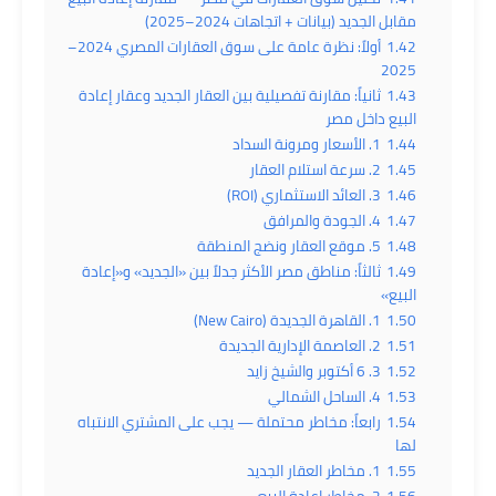
مقابل الجديد (بيانات + اتجاهات 2024–2025)
1.42
أولاً: نظرة عامة على سوق العقارات المصري 2024–
2025
1.43
ثانياً: مقارنة تفصيلية بين العقار الجديد وعقار إعادة
البيع داخل مصر
1.44
1. الأسعار ومرونة السداد
1.45
2. سرعة استلام العقار
1.46
3. العائد الاستثماري (ROI)
1.47
4. الجودة والمرافق
1.48
5. موقع العقار ونضج المنطقة
1.49
ثالثاً: مناطق مصر الأكثر جدلاً بين «الجديد» و«إعادة
البيع»
1.50
1. القاهرة الجديدة (New Cairo)
1.51
2. العاصمة الإدارية الجديدة
1.52
3. 6 أكتوبر والشيخ زايد
1.53
4. الساحل الشمالي
1.54
رابعاً: مخاطر محتملة — يجب على المشتري الانتباه
لها
1.55
1. مخاطر العقار الجديد
1.56
2. مخاطر إعادة البيع