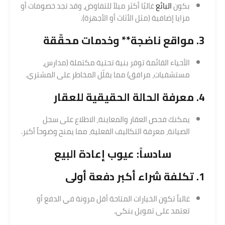
بكون
البائع
غالبًا أكثر ميلاً للتفاوض، وقد تجد خصومات أو
مزايا إضافية (مثل الأثاث أو الأجهزة).
3. مواقع ناضجة** وخدمات محقّقة
الأحياء القائمة توفر بنية تحتية مكتملة (مدارس،
مستشفيات، مرافق) مما يقلّل المخاطر على المشتري.
4. معرفة الحالة الحقيقية للعقار
يمكنك فحص العقار والمعاينة، الاطلاع على سجل
الصيانة، معرفة التكاليف الفعلية، مما يمنح وضوحاً أكبر.
سادساً: عيوب إعادة البيع
1. تكلفة
شراء
أكبر دفعة أولى
غالباً تكون الخيارات المتاحة أقل مرونة في الدفع أو
تعتمد على تمويل بنكي.