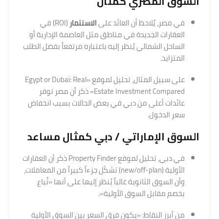
السوق المصري كمثال
في مصر، يُلاحظ أن العائد على
الاستثمار
(ROI) في
العقارات الجديدة في مناطق مثل العاصمة الإدارية أو
الساحل الشمالي يُنظر إليه باعتباره مرتفعاً بفضل الطلب
المتزايد.
على سبيل المثال، تحليل لموقع «Egypt or Dubai: Real
Estate Investment Compared» ذكر أن مصر توفر
عائدات أعلى من دبي في بعض الحالات بسبب انخفاض
سعر الدخول.
السوق الإماراتي / دبي كمثال مساعد
في دبي، تحليل لموقع Property Finder ذكر أن العقارات
الأولية (new/off-plan) تشكّل جزءاً كبيراً من المعاملات،
وأن السوق الثانوية غالباً يُنظر إليها على أنها «تُباع
بخصم مقابل السوق الأولية».
من أبرز النقاط: «يكون فرق السعر بين السوق الأولية