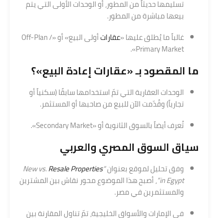
تسليمها حديثاً من المطور، أو الوحدات الأولى التي يتم
بيعها مباشرة من المطور.
غالباً ما يُطلق عليها «
عقارات
أولى البيع» أو «Off-Plan /
Primary Market».
ما المقصود بـ «
عقارات
إعادة البيع»؟
الوحدات العقارية التي تمّ استخدامها سابقًا (سكنياً أو
تجارياً) وقُدّمت الآن للبيع من صاحبها أو المستثمر.
تُعرف أيضاً بالسوق الثانوية أو «Secondary Market».
سياق السوق المصري والعربي
وفق تحليل لموقع بعنوان
“New vs.
Resale Properties
in Egypt”
، أصبح هذا الموضوع محور نقاش بين المشترين
والمستثمرين في مصر.
في الإمارات والأسواق الخليجية، تمّ تناول المقارنة بين