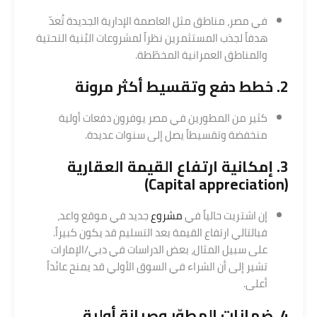
في مصر، مناطق مثل العاصمة الإدارية الجديدة تُعدّ
هدفاً لجذب المستثمرين نظراً لمشروعات البُنية التحتية
والمناطق العمرانية المخطّطة.
2. خطط دفع وتقسيط أكثر مرونة
كثير من المطورين في مصر يوفرون دفعات أولية
منخفضة وتقسيطاً يصل إلى سنوات عديدة.
3. إمكانية ارتفاع القيمة العقارية
(Capital appreciation)
إن اشتريت حالياً في
مشروع
جديد في موقع واعد،
فبالتالي ارتفاع القيمة بعد التسليم قد يكون كبيراً.
على سبيل المثال، بعض الدراسات في دبي/الإمارات
تشير إلى أن الشراء في السوق الأولي قد يمنح عائداً
أعلى.
4. ضمانات المطوّر وصيانة أولية