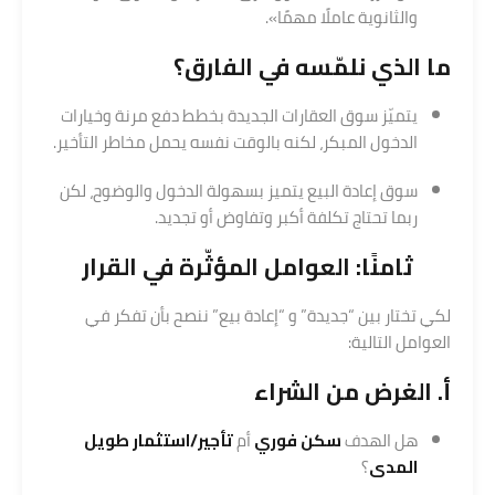
والثانوية عاملًا مهمًا».
ما الذي نلمّسه في الفارق؟
يتميّز سوق العقارات الجديدة بخطط دفع مرنة وخيارات
الدخول المبكر، لكنه بالوقت نفسه يحمل مخاطر التأخير.
سوق إعادة البيع يتميز بسهولة الدخول والوضوح، لكن
ربما تحتاج تكلفة أكبر وتفاوض أو تجديد.
ثامنًا: العوامل المؤثّرة في القرار
لكي تختار بين “جديدة” و “إعادة بيع” ننصح بأن تفكر في
العوامل التالية:
أ. الغرض من الشراء
هل الهدف
سكن فوري
أم
تأجير/
استثمار
طويل
المدى
؟