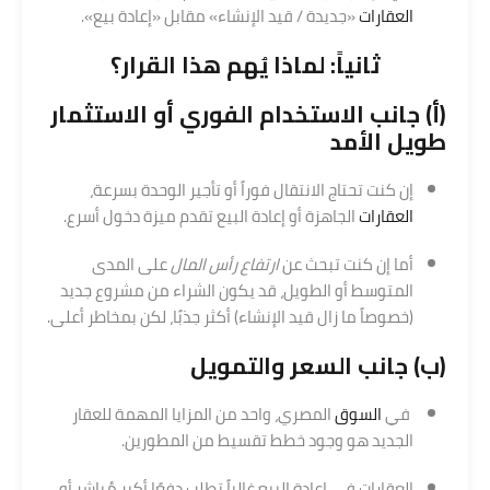
العقارات
«جديدة / قيد الإنشاء» مقابل «إعادة بيع».
ثانياً: لماذا يُهم هذا القرار؟
(أ) جانب الاستخدام الفوري أو
الاستثمار
طويل الأمد
إن كنت تحتاج الانتقال فوراً أو تأجير الوحدة بسرعة،
العقارات
الجاهزة أو إعادة البيع تقدم ميزة دخول أسرع.
أما إن كنت تبحث عن
ارتفاع رأس المال
على المدى
المتوسط أو الطويل، قد يكون الشراء من مشروع جديد
(خصوصاً ما زال قيد الإنشاء) أكثر جذبًا، لكن بمخاطر أعلى.
(ب) جانب السعر والتمويل
في
السوق
المصري، واحد من المزايا المهمة للعقار
الجديد هو وجود خطط تقسيط من المطورين.
العقارات في إعادة البيع غالباً تطلب دفعًا أكبر مُباشر أو