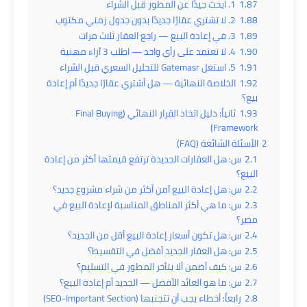
1.87
1. ابحث جيدًا عن المطور قبل الشراء
1.88
2. لا تشتري عقارًا جديدًا بدون جدول زمني مكتوب
1.89
3. في إعادة البيع — راجع العقار ثلاث مرات
1.90
4. لا تعتمد على رأي واحد — اطلب 3 آراء مهنية
1.91
5. استغل Gatemasr للتحليل السعري قبل الشراء
1.92
الخلاصة النهائية — هل أشتري عقارًا جديدًا أم إعادة
بيع؟
1.93
ثانياً: دليل اتخاذ القرار النهائي (Final Buying
Framework)
2
الأسئلة الشائعة (FAQ)
2.1
س: هل العقارات الجديدة ترتفع قيمتها أكثر من إعادة
البيع؟
2.2
س: هل إعادة البيع آمن أكثر من شراء مشروع جديد؟
2.3
س: ما هي أكثر المناطق المناسبة لإعادة البيع في
مصر؟
2.4
س: هل تكون أسعار إعادة البيع أقل من الجديد؟
2.5
س: هل العقار الجديد أفضل في التقسيط؟
2.6
س: كيف أضمن ألا يتأخر المطور في التسليم؟
2.7
س: ما هو العائد الأفضل — الجديد أم إعادة البيع؟
2.8
رابعاً: أخطاء يجب أن تتجنبها (SEO-Important Section)