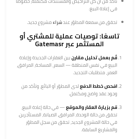
تأكد من أن كل التراخيص والمستندات مكتملة، خصوصاً
في إعادة البيع.
تحقق من سمعة المطوّر عند
شراء
مشروع جديد.
تاسعًا: توصيات عملية للمشتري أو
المستثمر عبر Gatemasr
قُم بعمل تحليل مقارن
بين العقارات الجديدة وإعادة
البيع في نفس المنطقة — السعر، المساحة، المرافق،
العمر، متطلبات التجديد.
افحص خطط الدفع
لدى المطوّر أو البائع، وتأكد من
وجود عقد واضح ومكتمل.
قم بزيارة العقار والموقع
— في حالة إعادة البيع،
تحقق من حالة الوحدة، المرافق، الصيانة، المستأجرين.
في حالة المشروع الجديد، تحقق من سجل المطوّر
والمشاريع السابقة.