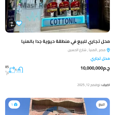
محل تجاري للبيع في منطقة حيوية جدا بالمنيا
مصر ،المنيا , شارع الحسين
محل تجاري
ج.م10,000,000
85
1
م²
اضيف:
نوفمبر 12, 2025
للبيع
1