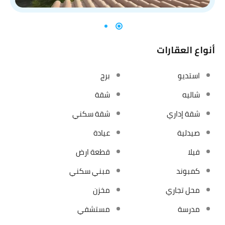
أنواع العقارات
استديو
برج
شاليه
شقة
شقة إداري
شقة سكني
صيدلية
عيادة
فيلا
قطعة ارض
كمبوند
مبني سكني
محل تجاري
مخزن
مدرسة
مستشفي