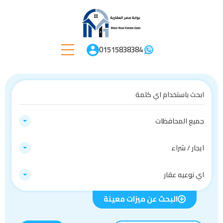
01515838384
جميع المحافظات
ايجار / شراء
اي نوعيه عقار
البحث عن ميزات معينة