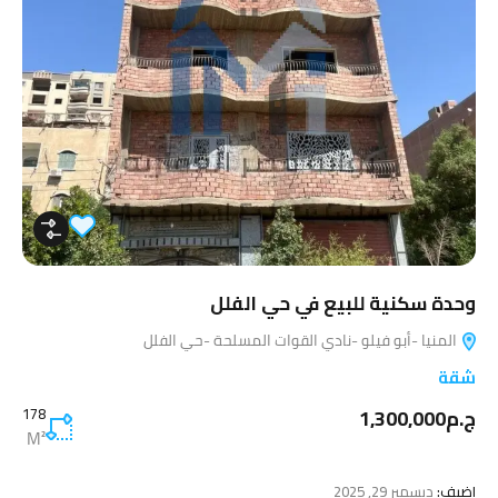
وحدة سكنية للبيع في حي الفلل
المنيا -أبو فيلو -نادي القوات المسلحة -حي الفلل
شقة
ج.م1,300,000
178
M²
اضيف:
ديسمبر 29, 2025