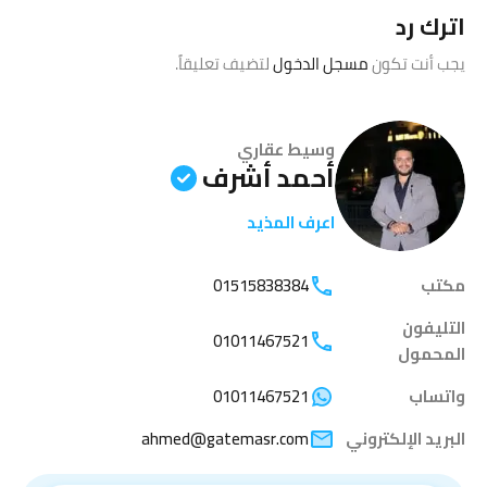
اترك رد
يجب أنت تكون
مسجل الدخول
لتضيف تعليقاً.
وسيط عقاري
أحمد أشرف
اعرف المذيد
مكتب
01515838384
التليفون
01011467521
المحمول
واتساب
01011467521
البريد الإلكتروني
ahmed@gatemasr.com