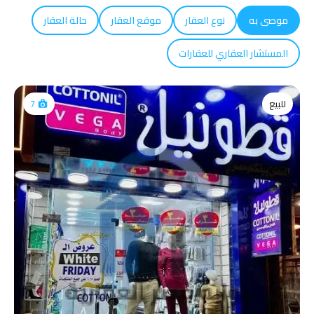
موصى به
نوع العقار
موقع العقار
حالة العقار
المستشار العقاري للعقارات
للبيع
7