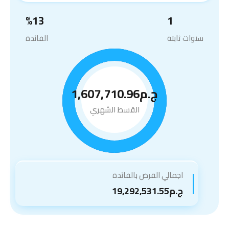
%
13
1
سنوات ثابتة
الفائدة
ج.م1,607,710.96
القسط الشهري
اجمالي القرض بالفائدة
ج.م19,292,531.55