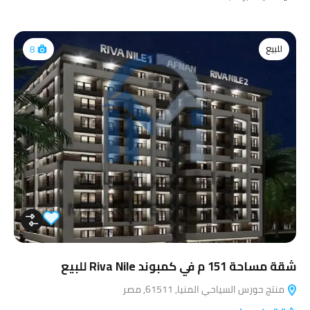
للبيع
8
شقة مساحة 151 م في كمبوند Riva Nile للبيع
منتج حورس السياحي المنيا, 61511, مصر