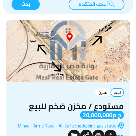
البحث المتقدم
بحث
للبيع
مخزن
مستودع / مخزن ضخم للبيع
ج.م20,000,000
Minya - Army Road - Al-Safa checkpoint gas station