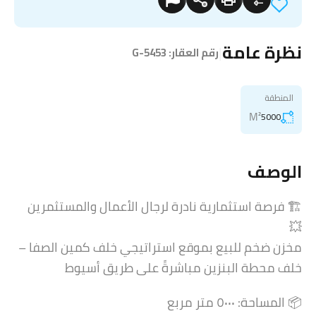
نظرة عامة
|
رقم العقار:
G-5453
المنطقة
M²
5000
الوصف
🏗️ فرصة استثمارية نادرة لرجال الأعمال والمستثمرين
💥
مخزن ضخم للبيع بموقع استراتيجي خلف كمين الصفا –
خلف محطة البنزين مباشرةً على طريق أسيوط
📦 المساحة: ٥٠٠٠ متر مربع