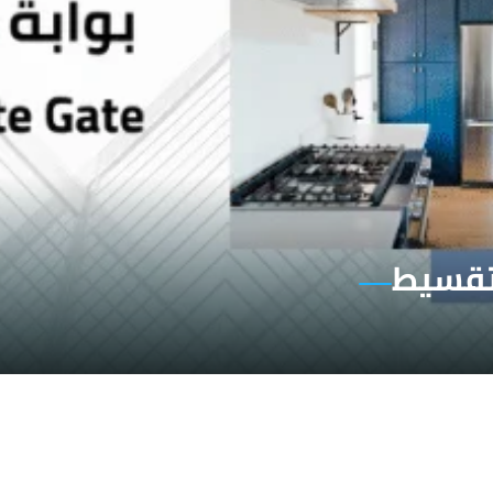
لتقسيط