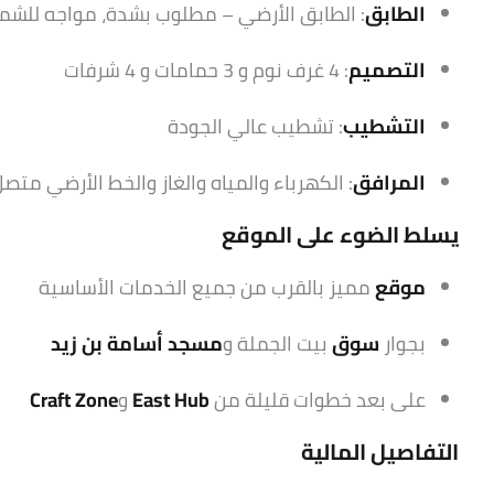
الطابق
: الطابق الأرضي – مطلوب بشدة، مواجه للشما
التصميم
: 4 غرف نوم و 3 حمامات و 4 شرفات
التشطيب
: تشطيب عالي الجودة
المرافق
: الكهرباء والمياه والغاز والخط الأرضي متص
يسلط الضوء على الموقع
موقع
مميز بالقرب من جميع الخدمات الأساسية
بجوار
سوق
بيت الجملة و
مسجد أسامة بن زيد
على بعد خطوات قليلة من
East Hub
و
Craft Zone
التفاصيل المالية