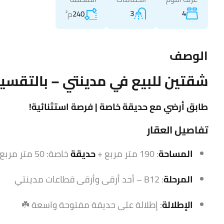
3
4
240
م²
الوصف
شقتين للبيع في مدينتي – بالتقسي
طابق أرضي مع حديقة خاصة | فرصة استثنائية!
تفاصيل العقار
المساحة
: 190 متر مربع +
حديقة
خاصة: 50 متر مربع
المرحلة
: B12 – أحد أرقى وأرقى قطاعات مدينتي
الإطلالة
: إطلالة على حديقة مفتوحة واسعة ☘️