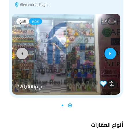
Alexandria, Egypt
بناء 2012
مميز
للبيع
ج.م720,000
أنواع العقارات