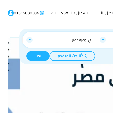
تصل بنا
تسجيل / انشي حسابك
01515838384
اي نوعيه عقار
البحث المتقدم
بحث