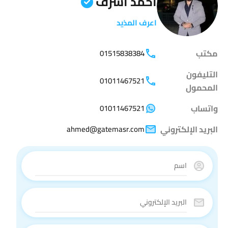
أحمد أشرف
اعرف المذيد
مكتب
01515838384
التليفون
01011467521
المحمول
واتساب
01011467521
البريد الإلكتروني
ahmed@gatemasr.com