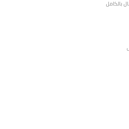
ل بالكامل
ل
أرضي بجاردن – 135م…