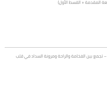
قسم أول 6 أكتوبر، حدائق أكتوبر، محافظة الجيزة 3284051
بناء 2025
مميز
للبيع
تجمع بين الفخامة والراحة ومرونة السداد في قلب
ج.م3,625,000