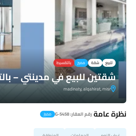
للبيع
شقة
مميز
بالتقسيط
شقتين للبيع في مدينتي – با
madinaty, alqahirat, misr
نظرة عامة
|
رقم العقار:
G-5458
مميز
غرف النوم
الحمامات
المنطقة