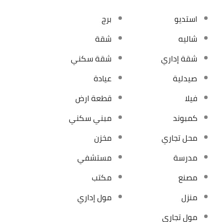
استديو
برج
شاليه
شقة
شقة إداري
شقة سكني
صيدلية
عيادة
فيلا
قطعة ارض
كمبوند
مبني سكني
محل تجاري
مخزن
مدرسة
مستشفي
مصنع
مكتب
منزل
مول إداري
مول تجاري